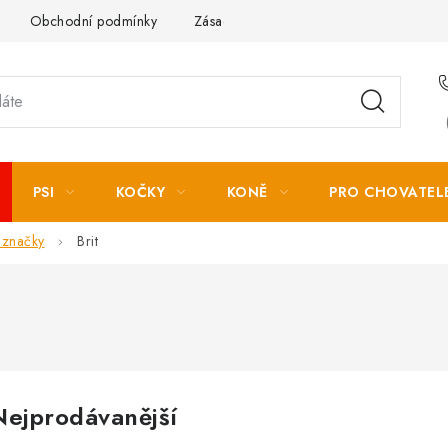
Obchodní podmínky
Zásady zpracování osobních údajů
PSI
KOČKY
KONĚ
PRO CHOVATEL
 značky
Brit
Nejprodávanější