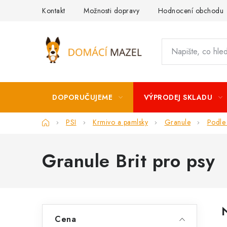
Přejít
Kontakt
Možnosti dopravy
Hodnocení obchodu
na
obsah
DOPORUČUJEME
VÝPRODEJ SKLADU
Domů
PSI
Krmivo a pamlsky
Granule
Podle
Granule Brit pro psy
P
Cena