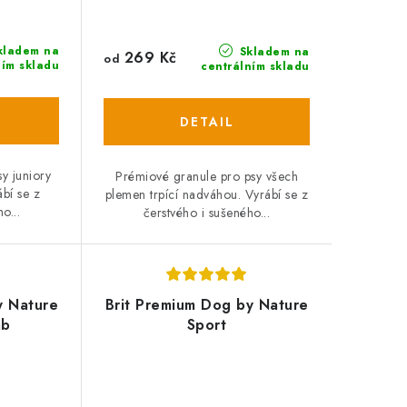
kladem na
Skladem na
269 Kč
od
ním skladu
centrálním skladu
y juniory
Prémiové granule pro psy všech
bí se z
plemen trpící nadváhou. Vyrábí se z
o...
čerstvého i sušeného...
y Nature
Brit Premium Dog by Nature
mb
Sport