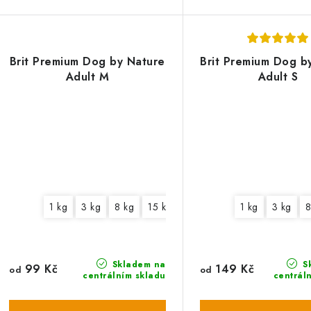
Brit Premium Dog by Nature
Brit Premium Dog b
Adult M
Adult S
1 kg
3 kg
8 kg
15 kg
1 kg
3 kg
8
Skladem na
S
99 Kč
149 Kč
od
od
centrálním skladu
centrál