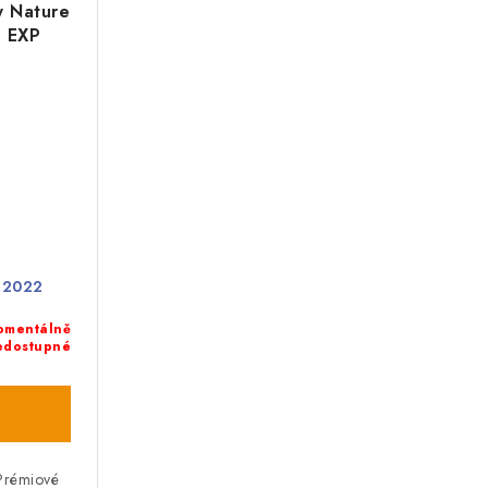
y Nature
g EXP
. 2022
omentálně
edostupné
 Prémiové