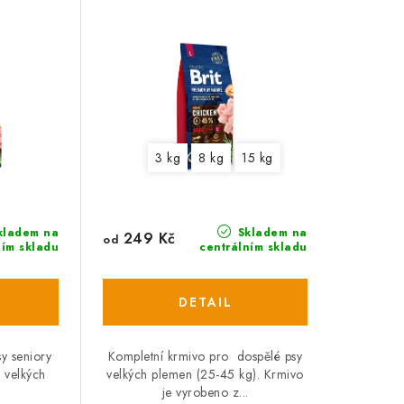
3 kg
8 kg
15 kg
kladem na
Skladem na
249 Kč
od
ním skladu
centrálním skladu
y seniory
Kompletní krmivo pro dospělé psy
a velkých
velkých plemen (25-45 kg). Krmivo
je vyrobeno z...