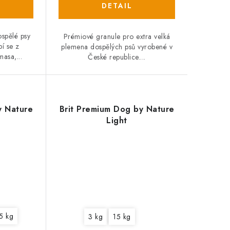
spělé psy
Prémiové granule pro extra velká
í se z
plemena dospělých psů vyrobené v
asa,...
České republice....
y Nature
Brit Premium Dog by Nature
Light
5 kg
3 kg
15 kg