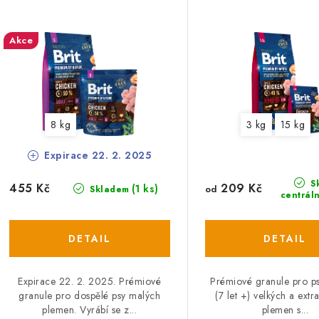
n
p
í
Akce
p
s
r
p
o
r
8 kg
3 kg
15 kg
d
o
Expirace 22. 2. 2025
u
d
k
S
209 Kč
455 Kč
(1 ks)
od
Skladem
u
centrál
t
k
ů
ů
Expirace 22. 2. 2025. Prémiové
Prémiové granule pro ps
granule pro dospělé psy malých
(7 let +) velkých a extr
plemen. Vyrábí se z...
plemen s...