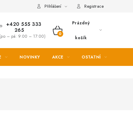
Věrnostní slevy
Přihlášení
Registrace
Prázdný
+420 555 333
265
NÁKUPNÍ
(po – pá: 9:00 – 17:00)
košík
KOŠÍK
E
NOVINKY
AKCE
OSTATNÍ
PETL