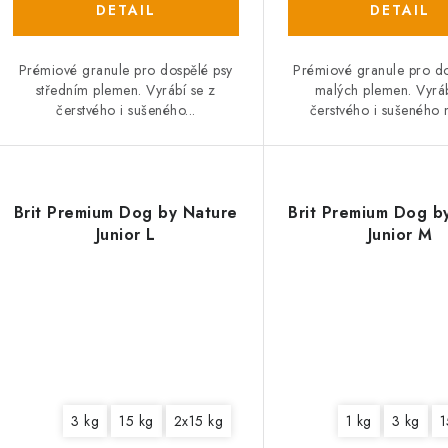
Prémiové granule pro dospělé psy
Prémiové granule pro do
středním plemen. Vyrábí se z
malých plemen. Vyráb
čerstvého i sušeného...
čerstvého i sušeného m
Brit Premium Dog by Nature
Brit Premium Dog b
Junior L
Junior M
3 kg
15 kg
2x15 kg
1 kg
3 kg
1