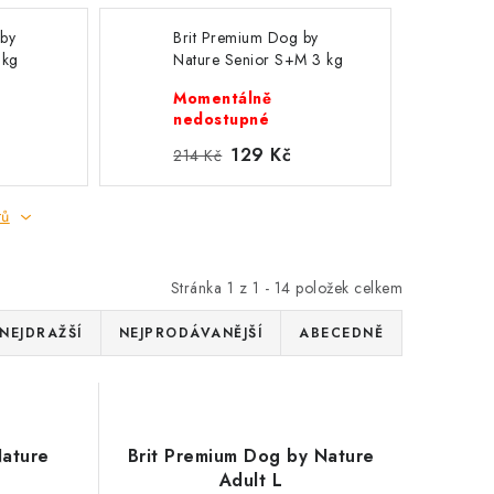
 by
Brit Premium Dog by
 kg
Nature Senior S+M 3 kg
EXP
Momentálně
nedostupné
129 Kč
214 Kč
tů
Stránka
1
z
1
-
14
položek celkem
NEJDRAŽŠÍ
NEJPRODÁVANĚJŠÍ
ABECEDNĚ
Nature
Brit Premium Dog by Nature
L
Adult L