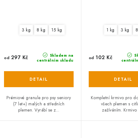
3 kg
8 kg
15 kg
1 kg
3 kg
8
Skladem na
S
297 Kč
102 Kč
od
od
centrálním skladu
centrál
Prémiové granule pro psy seniory
Kompletní krmivo pro do
(7 let+) malých a středních
všech plemen s citl
plemen. Vyrábí se z...
zažíváním. Krmivo j