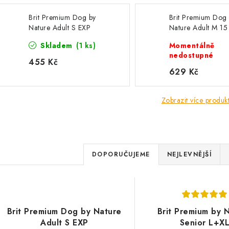
Brit Premium Dog by
Brit Premium Dog
Nature Adult S EXP
Nature Adult M 15
EXP
Skladem
(1 ks)
Momentálně
nedostupné
455 Kč
629 Kč
Zobrazit více produk
Ř
DOPORUČUJEME
NEJLEVNĚJŠÍ
a
z
V
e
Brit Premium Dog by Nature
Brit Premium by 
ý
Adult S EXP
Senior L+X