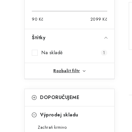
o
s
90
Kč
2099
Kč
t
r
Štítky
a
Na skladě
1
n
n
Rozbalit filtr
í
p
K
Přeskočit
DOPORUČUJEME
kategorie
a
a
t
n
Výprodej skladu
e
e
Zachraň krmivo