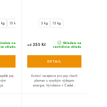
 kg
15 kg
3 kg
15 kg
kladem na
Skladem na
253 Kč
od
ním skladu
centrálním skladu
spělé psy
Kuřecí receptura pro psy všech
ivým
plemen s vysokým výdejem
e...
energie. Vyrobeno v České...