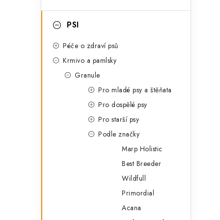
g
l
o
i
PSI
r
i
Péče o zdraví psů
e
Krmivo a pamlsky
Granule
Pro mladé psy a štěňata
Pro dospělé psy
Pro starší psy
Podle značky
Marp Holistic
Best Breeder
t
Wildfull
Primordial
Acana