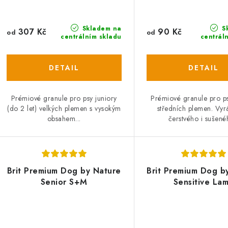
Skladem na
S
307 Kč
90 Kč
od
od
centrálním skladu
centrál
Prémiové granule pro psy juniory
Prémiové granule pro ps
(do 2 let) velkých plemen s vysokým
středních plemen. Vyrá
obsahem...
čerstvého i sušenéh
Brit Premium Dog by Nature
Brit Premium Dog b
Senior S+M
Sensitive La