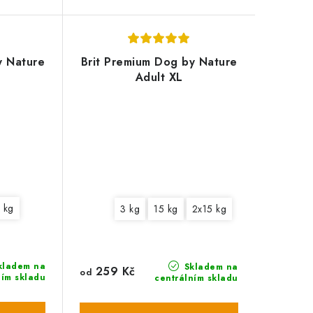
y Nature
Brit Premium Dog by Nature
Adult XL
 kg
3 kg
15 kg
2x15 kg
kladem na
Skladem na
259 Kč
od
ním skladu
centrálním skladu