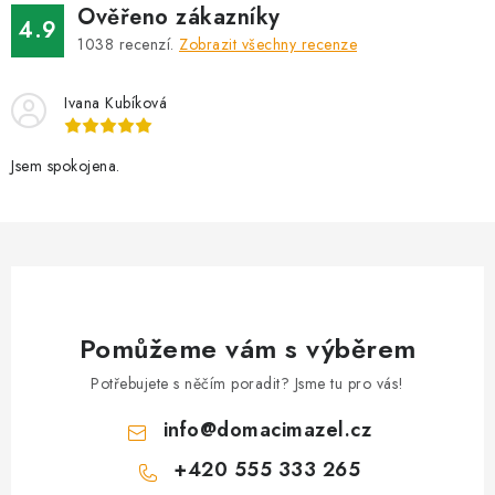
Ověřeno zákazníky
a
4.9
1038
recenzí.
Zobrazit všechny recenze
c
í
Ivana Kubíková
p
r
v
Jsem spokojena.
k
y
v
ý
p
i
Pomůžeme vám s výběrem
s
Potřebujete s něčím poradit? Jsme tu pro vás!
u
info
@
domacimazel.cz
+420 555 333 265