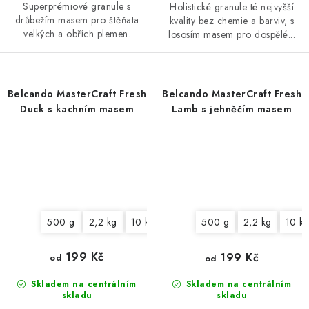
Superprémiové granule s
Holistické granule té nejvyšší
drůbežím masem pro štěňata
kvality bez chemie a barviv, s
velkých a obřích plemen.
lososím masem pro dospělé...
Belcando MasterCraft Fresh
Belcando MasterCraft Fresh
Duck s kachním masem
Lamb s jehněčím masem
500 g
2,2 kg
10 kg
500 g
2,2 kg
10 k
199 Kč
199 Kč
od
od
Skladem na centrálním
Skladem na centrálním
skladu
skladu