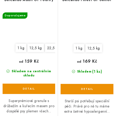
Doporučujeme
1 kg
12,5 kg
22,5 kg
1 kg
12,5 kg
159 Kč
169 Kč
od
od
(1 ks)
Skladem na centrálním
Skladem
skladu
Superprémiové granule s
Starší psi potřebují speciální
drůbežím a kuřecím masem pro
péči. Právě pro ně tu máme
dospělé psy plemen všech...
extra šetrné hypoalergenní...