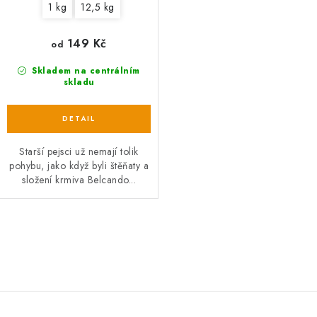
1 kg
12,5 kg
149 Kč
od
Skladem na centrálním
skladu
Starší pejsci už nemají tolik
pohybu, jako když byli štěňaty a
složení krmiva Belcando...
O
v
l
á
d