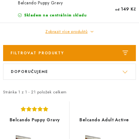
AKCE
Belcando Puppy Gravy
149 Kč
od
Skladem na centrálním skladu
OSTATNÍ
Zobrazit více produktů
PETLOVER
HODNOCENÍ OBCHODU
FILTROVAT PRODUKTY
DOPRAVA PO OSTRAVĚ, HLUČÍNĚ A OKOLÍ
V
Ř
DOPORUČUJEME
ý
a
p
z
Kontakt
Možnosti dopravy
Hodnocení obchodu
i
e
Stránka
Obchodní podmínky
1
z
1
-
21
položek celkem
Zásady zpracování osobních údajů
s
n
Věrnostní slevy
p
í
r
p
Belcando Puppy Gravy
Belcando Adult Active
o
r
d
o