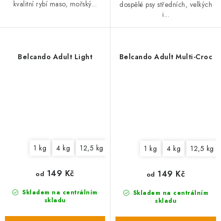
kvalitní rybí maso, mořský...
dospělé psy středních, velkých
i...
Belcando Adult Light
Belcando Adult Multi-Croc
1 kg
4 kg
12,5 kg
1 kg
4 kg
12,5 kg
149 Kč
149 Kč
od
od
Skladem na centrálním
Skladem na centrálním
skladu
skladu