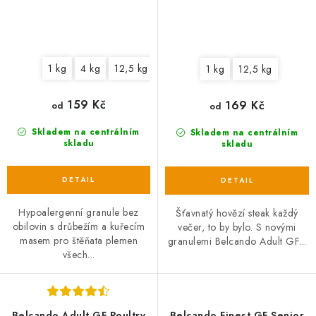
1 kg
4 kg
12,5 kg
1 kg
12,5 kg
159 Kč
169 Kč
od
od
Skladem na centrálním
Skladem na centrálním
skladu
skladu
Hypoalergenní granule bez
Šťavnatý hovězí steak každý
obilovin s drůbežím a kuřecím
večer, to by bylo. S novými
masem pro štěňata plemen
granulemi Belcando Adult GF...
všech...
Belcando Adult GF Poultry
Belcando Finest GF Senior