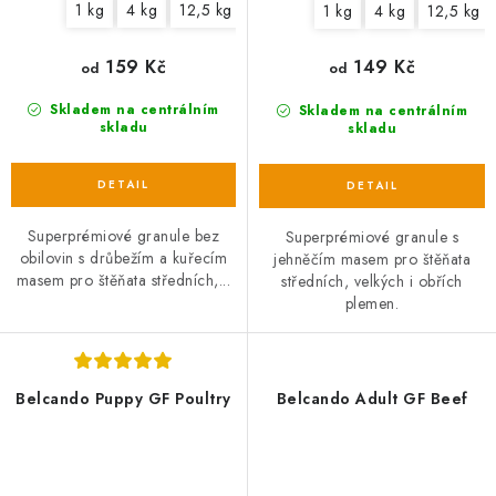
1 kg
4 kg
12,5 kg
1 kg
4 kg
12,5 kg
159 Kč
149 Kč
od
od
Skladem na centrálním
Skladem na centrálním
skladu
skladu
Superprémiové granule bez
Superprémiové granule s
obilovin s drůbežím a kuřecím
jehněčím masem pro štěňata
masem pro štěňata středních,...
středních, velkých i obřích
plemen.
Belcando Puppy GF Poultry
Belcando Adult GF Beef