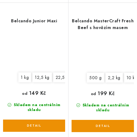
Belcando Junior Maxi
Belcando MasterCraft Fresh
Beef s hovězím masem
1 kg
12,5 kg
22,5 kg
500 g
2,2 kg
10 k
149 Kč
199 Kč
od
od
Skladem na centrálním
Skladem na centrálním
skladu
skladu