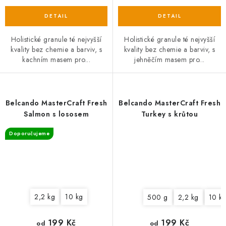
Holistické granule té nejvyšší
Holistické granule té nejvyšší
kvality bez chemie a barviv, s
kvality bez chemie a barviv, s
kachním masem pro...
jehněčím masem pro...
Belcando MasterCraft Fresh
Belcando MasterCraft Fresh
Salmon s lososem
Turkey s krůtou
Doporučujeme
2,2 kg
10 kg
500 g
2,2 kg
10 k
199 Kč
199 Kč
od
od