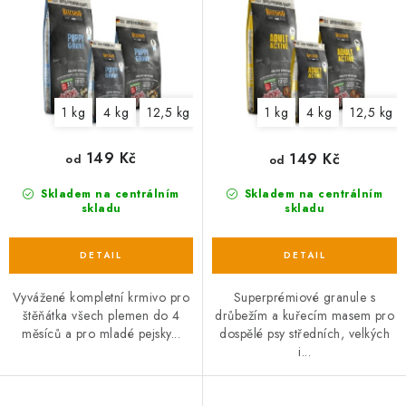
u
d
k
u
t
k
ů
t
1 kg
4 kg
12,5 kg
1 kg
4 kg
12,5 kg
ů
149 Kč
149 Kč
od
od
Skladem na centrálním
Skladem na centrálním
skladu
skladu
Vyvážené kompletní krmivo pro
Superprémiové granule s
štěňátka všech plemen do 4
drůbežím a kuřecím masem pro
měsíců a pro mladé pejsky...
dospělé psy středních, velkých
i...