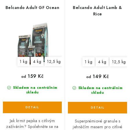
Belcando Adult GF Ocean
Belcando Adult Lamb &
Rice
1 kg
4 kg
12,5 kg
1 kg
4 kg
12,5 kg
159 Kč
149 Kč
od
od
Skladem na centrálním
Skladem na centrálním
skladu
skladu
Jak krmit pejska s citlivým
Superprémiové granule s
zažíváním? Spolehněte se na
jehněčím masem pro citlivé