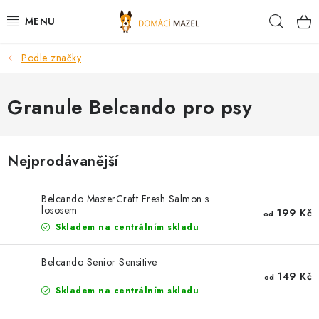
Přejít
Hleda
na
obsah
Podle značky
DOPORUČUJEME
VÝPRODEJ SKLADU
Granule Belcando pro psy
PSI
Nejprodávanější
KOČKY
Belcando MasterCraft Fresh Salmon s
KONĚ
lososem
199 Kč
od
Skladem na centrálním skladu
PRO CHOVATELE
Belcando Senior Sensitive
149 Kč
od
NOVINKY
Skladem na centrálním skladu