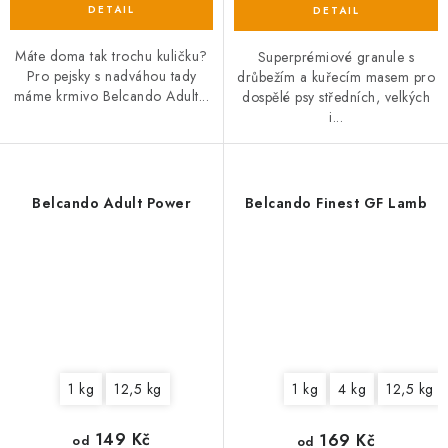
Máte doma tak trochu kuličku?
Superprémiové granule s
Pro pejsky s nadváhou tady
drůbežím a kuřecím masem pro
máme krmivo Belcando Adult...
dospělé psy středních, velkých
i...
Belcando Adult Power
Belcando Finest GF Lamb
1 kg
12,5 kg
1 kg
4 kg
12,5 kg
149 Kč
169 Kč
od
od