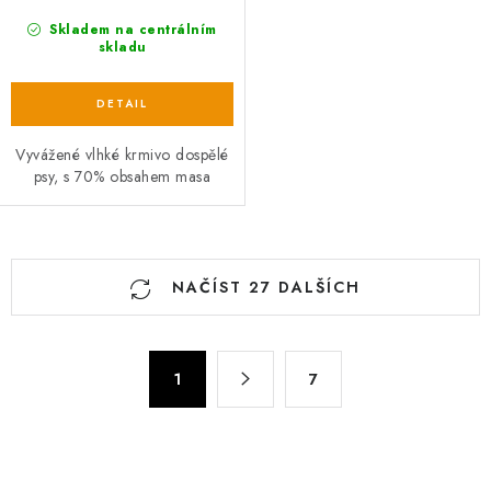
Skladem na centrálním
skladu
Vyvážené vlhké krmivo dospělé
psy, s 70% obsahem masa
O
NAČÍST 27 DALŠÍCH
v
l
á
S
d
1
7
t
a
r
c
á
n
í