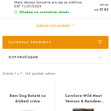
AKCE
Marp Venison konzerva pro psy se zvěřinou
69 Kč
EXP 11/07/2024
31 Kč
od
Skladem na centrálním skladu
OSTATNÍ
Zobrazit více produktů
PETLOVER
HODNOCENÍ OBCHODU
FILTROVAT PRODUKTY
DOPRAVA PO OSTRAVĚ, HLUČÍNĚ A OKOLÍ
V
Ř
DOPORUČUJEME
ý
a
p
z
Kontakt
Možnosti dopravy
Hodnocení obchodu
i
e
Stránka
Obchodní podmínky
1
z
7
-
166
položek celkem
Zásady zpracování osobních údajů
s
n
Věrnostní slevy
p
í
r
p
Bewi Dog Bohaté na
Carnilove Wild Meat
o
r
drůbeží srdce
Venison & Reindeer
konzerva - 400 g
d
o