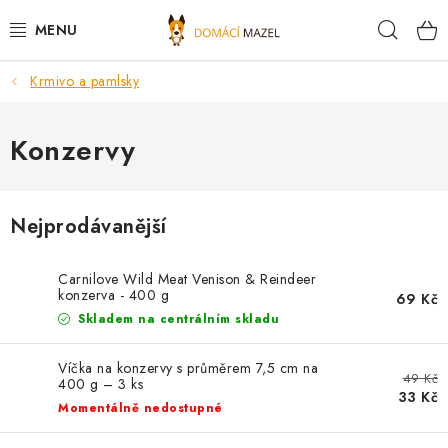
Přejít
Hleda
na
obsah
Krmivo a pamlsky
DOPORUČUJEME
VÝPRODEJ SKLADU
Konzervy
PSI
Nejprodávanější
KOČKY
Carnilove Wild Meat Venison & Reindeer
KONĚ
konzerva - 400 g
69 Kč
Skladem na centrálním skladu
PRO CHOVATELE
Víčka na konzervy s průměrem 7,5 cm na
49 Kč
400 g – 3 ks
NOVINKY
33 Kč
Momentálně nedostupné