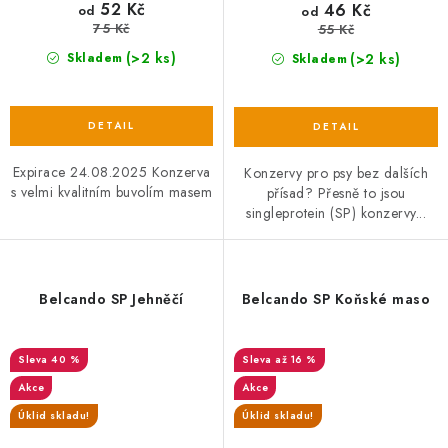
52 Kč
46 Kč
od
od
75 Kč
55 Kč
(>2 ks)
(>2 ks)
Skladem
Skladem
Expirace 24.08.2025 Konzerva
Konzervy pro psy bez dalších
s velmi kvalitním buvolím masem
přísad? Přesně to jsou
singleprotein (SP) konzervy...
Belcando SP Jehněčí
Belcando SP Koňské maso
40 %
až 16 %
Akce
Akce
Úklid skladu!
Úklid skladu!