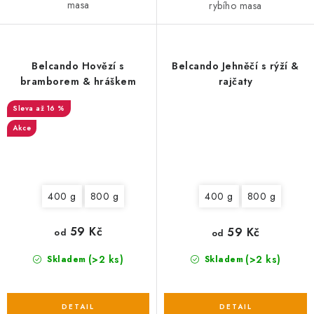
masa
rybího masa
Belcando Hovězí s
Belcando Jehněčí s rýží &
bramborem & hráškem
rajčaty
až 16 %
Akce
400 g
800 g
400 g
800 g
59 Kč
59 Kč
od
od
(>2 ks)
(>2 ks)
Skladem
Skladem