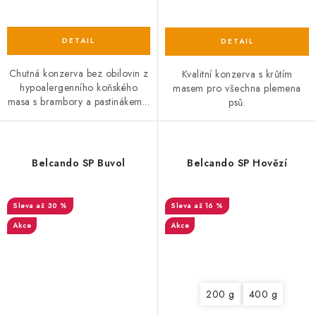
Chutná konzerva bez obilovin z
Kvalitní konzerva s krůtím
hypoalergenního koňského
masem pro všechna plemena
masa s brambory a pastinákem...
psů.
Belcando SP Buvol
Belcando SP Hovězí
až 30 %
až 16 %
Akce
Akce
200 g
400 g