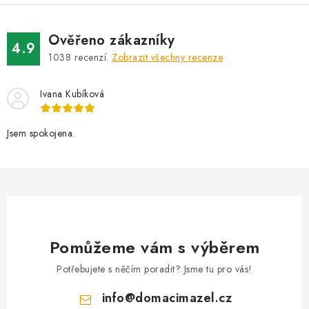
k
p
o
r
v
v
Ověřeno zákazníky
4.9
á
k
1038
recenzí.
Zobrazit všechny recenze
n
y
í
v
Ivana Kubíková
ý
p
Jsem spokojena.
i
s
u
Pomůžeme vám s výběrem
Potřebujete s něčím poradit? Jsme tu pro vás!
info
@
domacimazel.cz