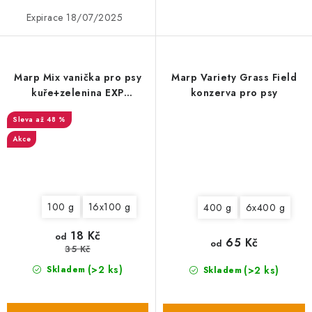
Expirace 18/07/2025
Marp Mix vanička pro psy
Marp Variety Grass Field
kuře+zelenina EXP
konzerva pro psy
17/01/2025
až 48 %
Akce
100 g
16x100 g
400 g
6x400 g
18 Kč
od
65 Kč
od
35 Kč
(>2 ks)
(>2 ks)
Skladem
Skladem