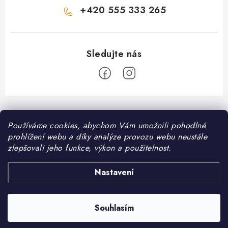
+420 555 333 265
Z
á
Informace pro vás
Používáme cookies, abychom Vám umožnili pohodlné
p
prohlížení webu a díky analýze provozu webu neustále
a
Kontakt
zlepšovali jeho funkce, výkon a použitelnost.
❤️ Oblíbené kategorie
t
Možnosti dopravy
í
Granule pro psy
Nastavení
Facebook
Hodnocení obchodu
Granule pro kočky
Obchodní podmínky
Souhlasím
Copyright 2026
DomaciMazel.cz
. Všechna práva vyhrazena.
Vytvořil Shoptet
Zásady zpracování osobních údajů