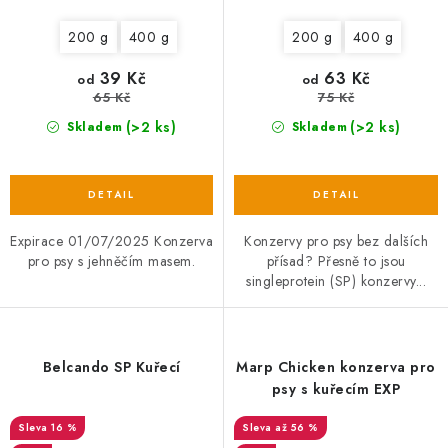
200 g
400 g
200 g
400 g
39 Kč
63 Kč
od
od
65 Kč
75 Kč
(>2 ks)
(>2 ks)
Skladem
Skladem
Expirace 01/07/2025 Konzerva
Konzervy pro psy bez dalších
pro psy s jehněčím masem.
přísad? Přesně to jsou
singleprotein (SP) konzervy...
Belcando SP Kuřecí
Marp Chicken konzerva pro
psy s kuřecím EXP
16 %
až 56 %