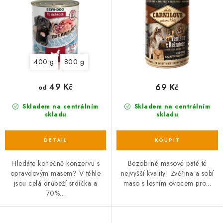
u
d
k
u
t
k
ů
t
400 g
800 g
ů
49 Kč
69 Kč
od
Skladem na centrálním
Skladem na centrálním
skladu
skladu
Hledáte konečně konzervu s
Bezobilné masové paté té
opravdovým masem? V téhle
nejvyšší kvality! Zvěřina a sobí
jsou celá drůbeží srdíčka a
maso s lesním ovocem pro...
70%...