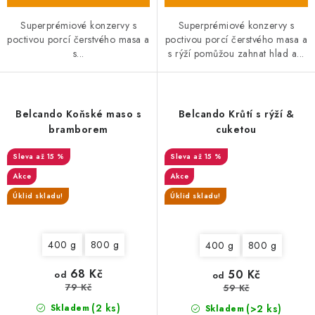
Superprémiové konzervy s
Superprémiové konzervy s
poctivou porcí čerstvého masa a
poctivou porcí čerstvého masa a
s...
s rýží pomůžou zahnat hlad a...
Belcando Koňské maso s
Belcando Krůtí s rýží &
bramborem
cuketou
až 15 %
až 15 %
Akce
Akce
Úklid skladu!
Úklid skladu!
400 g
800 g
400 g
800 g
68 Kč
50 Kč
od
od
79 Kč
59 Kč
(2 ks)
(>2 ks)
Skladem
Skladem