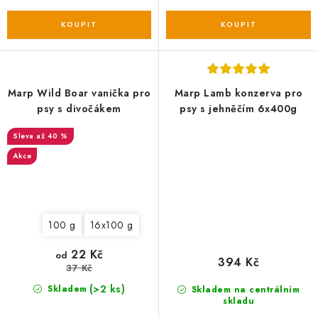
Marp Wild Boar vanička pro
Marp Lamb konzerva pro
psy s divočákem
psy s jehněčím 6x400g
až 40 %
Akce
100 g
16x100 g
22 Kč
od
394 Kč
37 Kč
(>2 ks)
Skladem
Skladem na centrálním
skladu