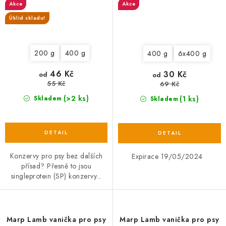
Akce
Akce
Úklid skladu!
200 g
400 g
400 g
6x400 g
46 Kč
30 Kč
od
od
55 Kč
69 Kč
(>2 ks)
(1 ks)
Skladem
Skladem
Konzervy pro psy bez dalších
Expirace 19/05/2024
přísad? Přesně to jsou
singleprotein (SP) konzervy...
Marp Lamb vanička pro psy
Marp Lamb vanička pro psy