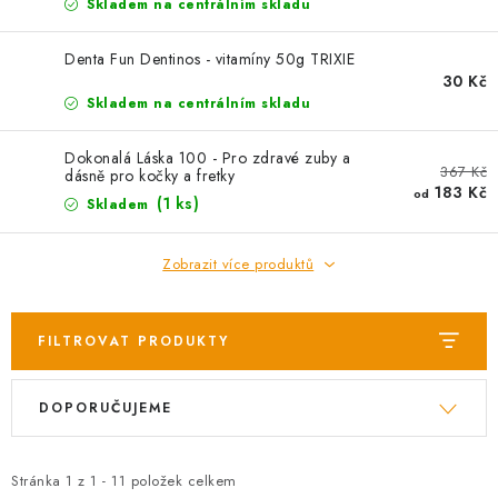
AKCE
Skladem na centrálním skladu
OSTATNÍ
Denta Fun Dentinos - vitamíny 50g TRIXIE
30 Kč
Skladem na centrálním skladu
PETLOVER
Dokonalá Láska 100 - Pro zdravé zuby a
367 Kč
HODNOCENÍ OBCHODU
dásně pro kočky a fretky
183 Kč
od
(1 ks)
Skladem
DOPRAVA PO OSTRAVĚ, HLUČÍNĚ A OKOLÍ
Zobrazit více produktů
Kontakt
Možnosti dopravy
Hodnocení obchodu
Obchodní podmínky
Zásady zpracování osobních údajů
FILTROVAT PRODUKTY
Věrnostní slevy
V
Ř
DOPORUČUJEME
ý
a
p
z
i
e
Stránka
1
z
1
-
11
položek celkem