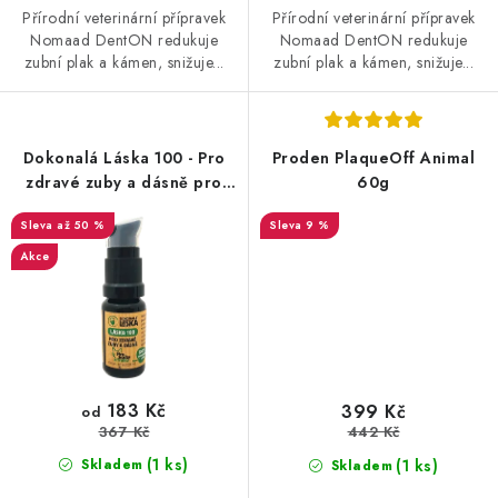
Přírodní veterinární přípravek
Přírodní veterinární přípravek
Nomaad DentON redukuje
Nomaad DentON redukuje
zubní plak a kámen, snižuje...
zubní plak a kámen, snižuje...
Dokonalá Láska 100 - Pro
Proden PlaqueOff Animal
zdravé zuby a dásně pro
60g
kočky a fretky
až 50 %
9 %
Akce
183 Kč
399 Kč
od
367 Kč
442 Kč
(1 ks)
(1 ks)
Skladem
Skladem