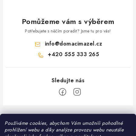
ý
p
i
Pomůžeme vám s výběrem
s
Potřebujete s něčím poradit? Jsme tu pro vás!
u
info
@
domacimazel.cz
+420 555 333 265
Z
á
Používáme cookies, abychom Vám umožnili pohodlné
Informace pro vás
p
prohlížení webu a díky analýze provozu webu neustále
a
Kontakt