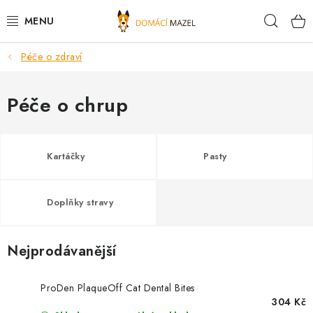
Přejít
Hleda
na
obsah
Péče o zdraví
DOPORUČUJEME
VÝPRODEJ SKLADU
Péče o chrup
PSI
Kartáčky
Pasty
KOČKY
Doplňky stravy
KONĚ
PRO CHOVATELE
Nejprodávanější
NOVINKY
ProDen PlaqueOff Cat Dental Bites
304 Kč