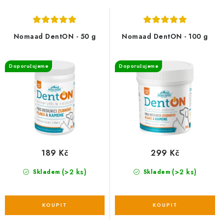
s
n
p
í
r
p
Nomaad DentON - 50 g
Nomaad DentON - 100 g
o
r
d
o
Doporučujeme
Doporučujeme
u
d
k
u
t
k
ů
t
ů
189 Kč
299 Kč
(>2 ks)
(>2 ks)
Skladem
Skladem