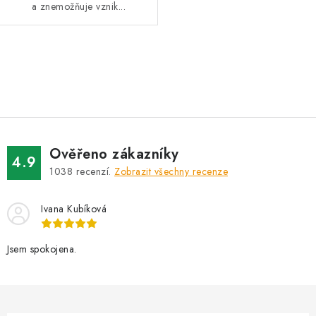
a znemožňuje vznik...
O
v
l
á
d
Ověřeno zákazníky
a
4.9
1038
recenzí.
Zobrazit všechny recenze
c
í
Ivana Kubíková
p
r
v
Jsem spokojena.
k
y
v