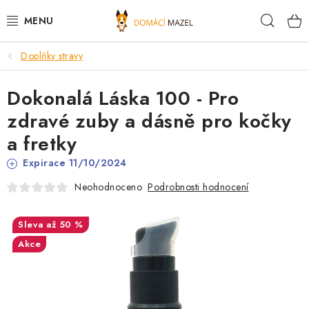
Přejít
Hleda
na
obsah
Doplňky stravy
DOPORUČUJEME
Dokonalá Láska 100 - Pro
VÝPRODEJ SKLADU
zdravé zuby a dásně pro kočky
PSI
a fretky
Expirace 11/10/2024
KOČKY
Podrobnosti hodnocení
Neohodnoceno
KONĚ
až 50 %
PRO CHOVATELE
Akce
NOVINKY