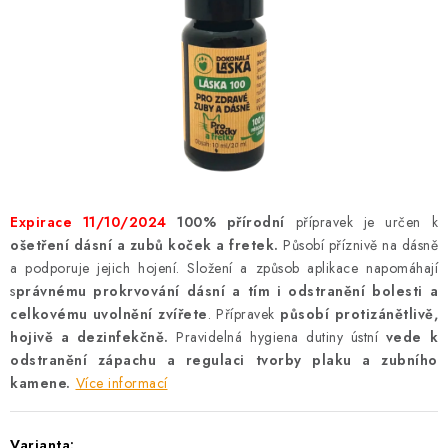
AKCE
OSTATNÍ
PETLOVER
HODNOCENÍ OBCHODU
DOPRAVA PO OSTRAVĚ, HLUČÍNĚ A OKOLÍ
Expirace 11/10/2024
100% přírodní
přípravek je určen k
ošetření dásní a zubů koček a fretek.
Působí příznivě na dásně
Kontakt
Možnosti dopravy
Hodnocení obchodu
a podporuje jejich hojení. Složení a způsob aplikace napomáhají
s
právnému prokrvování dásní a tím i odstranění bolesti a
Obchodní podmínky
Zásady zpracování osobních údajů
celkovému uvolnění zvířete
. Přípravek
působí protizánětlivě,
Věrnostní slevy
hojivě a dezinfekčně.
Pravidelná hygiena dutiny ústní
vede k
odstranění zápachu a regulaci tvorby plaku a zubního
kamene.
Více informací
Varianta: