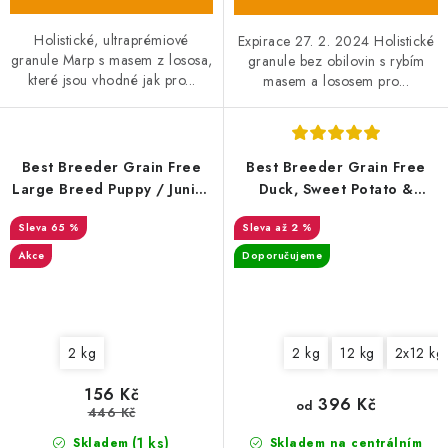
Holistické, ultraprémiové
Expirace 27. 2. 2024 Holistické
granule Marp s masem z lososa,
granule bez obilovin s rybím
které jsou vhodné jak pro...
masem a lososem pro...
Best Breeder Grain Free
Best Breeder Grain Free
Large Breed Puppy / Junior
Duck, Sweet Potato &
Salmon with Sweet Potato &
Orange
65 %
až 2 %
Vegetables 2 kg EXP
01/01/2024
Akce
Doporučujeme
2 kg
2 kg
12 kg
2x12 kg
156 Kč
396 Kč
od
446 Kč
(1 ks)
Skladem
Skladem na centrálním