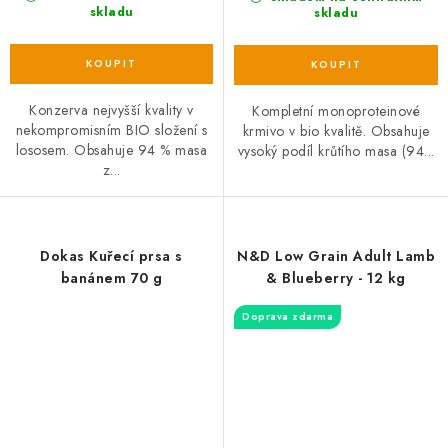
skladu
skladu
Konzerva nejvyšší kvality v
Kompletní monoproteinové
nekompromisním BIO složení s
krmivo v bio kvalitě. Obsahuje
lososem. Obsahuje 94 % masa
vysoký podíl krůtího masa (94...
z...
Dokas Kuřecí prsa s
N&D Low Grain Adult Lamb
banánem 70 g
& Blueberry - 12 kg
Doprava zdarma