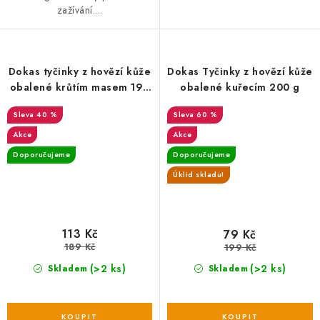
zažívání....
Dokas tyčinky z hovězí kůže
Dokas Tyčinky z hovězí kůže
obalené krůtím masem 190
obalené kuřecím 200 g
g
40 %
60 %
Akce
Akce
Doporučujeme
Doporučujeme
Úklid skladu!
113 Kč
79 Kč
189 Kč
199 Kč
(>2 ks)
(>2 ks)
Skladem
Skladem