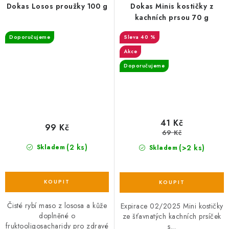
Dokas Losos proužky 100 g
Dokas Minis kostičky z
kachních prsou 70 g
Doporučujeme
40 %
Akce
Doporučujeme
41 Kč
99 Kč
69 Kč
(2 ks)
(>2 ks)
Skladem
Skladem
Čisté rybí maso z lososa a kůže
Expirace 02/2025 Mini kostičky
doplněné o
ze šťavnatých kachních prsíček
fruktooligosacharidy pro zdravé
s...