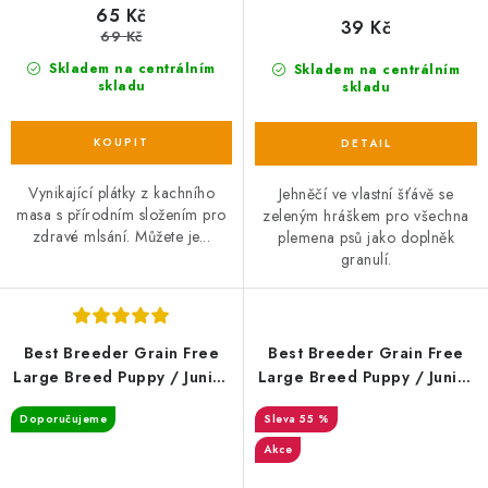
65 Kč
39 Kč
69 Kč
Skladem na centrálním
Skladem na centrálním
skladu
skladu
Vynikající plátky z kachního
Jehněčí ve vlastní šťávě se
masa s přírodním složením pro
zeleným hráškem pro všechna
zdravé mlsání. Můžete je...
plemena psů jako doplněk
granulí.
Best Breeder Grain Free
Best Breeder Grain Free
Large Breed Puppy / Junior
Large Breed Puppy / Junior
Salmon with Sweet Potato &
Salmon with Sweet Potato &
Doporučujeme
55 %
Vegetables
Vegetables 2 kg EXP
Akce