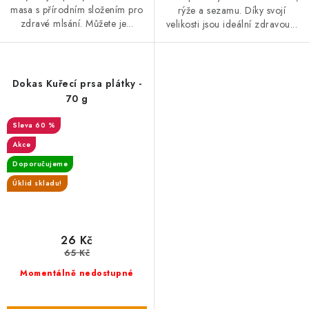
masa s přírodním složením pro
rýže a sezamu. Díky svojí
zdravé mlsání. Můžete je...
velikosti jsou ideální zdravou...
Dokas Kuřecí prsa plátky -
70 g
60 %
Akce
Doporučujeme
Úklid skladu!
26 Kč
65 Kč
Momentálně nedostupné