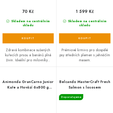
70 Kč
1 599 Kč
Skladem na centrálním
Skladem na centrálním
skladu
skladu
Zdravá kombinace sušených
Prémiové krmivo pro dospělé
kuřecích prsou a banánů plná
psy středních plemen s jehněčím
živin. Ideální pro milovníky...
masem.
Animonda GranCarno Junior
Belcando MasterCraft Fresh
Kuře a Hovězí 6x800 g
Salmon s lososem
(4800g)
Doporučujeme