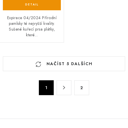
Expirace 04/2024 Přírodní
pamlsky té nejvyšší kvality.
Sušené kuřecí prsa plátky,
které...
O
NAČÍST 5 DALŠÍCH
v
l
á
S
d
1
2
t
a
r
c
á
n
í
k
p
o
r