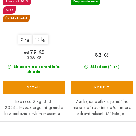
až 80 %
Doporučujeme
Akce
Úklid skladu!
2 kg
12 kg
79 Kč
od
82 Kč
396 Kč
(1 ks)
Skladem na centrálním
Skladem
skladu
Expirace 2 kg: 3. 3.
Vynikající plátky z jehněčího
2024,. Hypoalergenní granule
masa s přírodním složením pro
bez obilovin s rybím masem a...
zdravé mlsání. Můžete je...