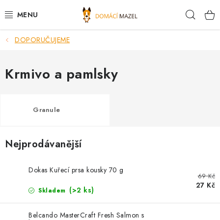
Přejít
Hleda
na
obsah
DOPORUČUJEME
DOPORUČUJEME
VÝPRODEJ SKLADU
Krmivo a pamlsky
PSI
Granule
KOČKY
Nejprodávanější
KONĚ
PRO CHOVATELE
Dokas Kuřecí prsa kousky 70 g
69 Kč
27 Kč
(>2 ks)
Skladem
NOVINKY
Belcando MasterCraft Fresh Salmon s