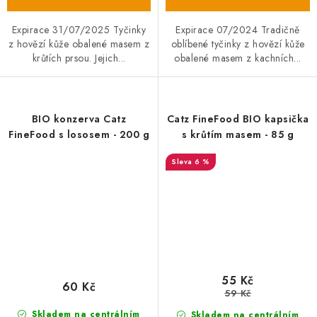
Expirace 31/07/2025 Tyčinky
Expirace 07/2024 Tradičně
z hovězí kůže obalené masem z
oblíbené tyčinky z hovězí kůže
krůtích prsou. Jejich...
obalené masem z kachních...
BIO konzerva Catz
Catz FineFood BIO kapsička
FineFood s lososem - 200 g
s krůtím masem - 85 g
6 %
55 Kč
60 Kč
59 Kč
Skladem na centrálním
Skladem na centrálním