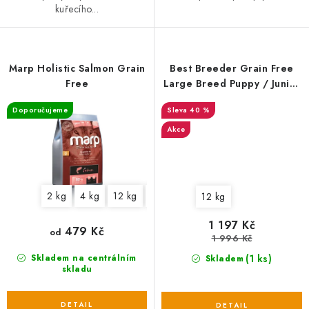
kuřecího...
Marp Holistic Salmon Grain
Best Breeder Grain Free
Free
Large Breed Puppy / Junior
Salmon with Sweet Potato &
Doporučujeme
40 %
Vegetables 12 kg EXP 27. 2.
2025
Akce
2 kg
4 kg
12 kg
17 kg
12 kg
1 197 Kč
479 Kč
od
1 996 Kč
(1 ks)
Skladem na centrálním
Skladem
skladu