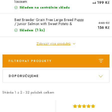
AKCE
lososem
199 Kč
od
Skladem na centrálním skladu
OSTATNÍ
Best Breeder Grain Free Large Breed Puppy
446 Kč
/ Junior Salmon with Sweet Potato &
PETLOVER
156 Kč
Vegetables 2 kg EXP 01/01/2024
(1 ks)
Skladem
HODNOCENÍ OBCHODU
Zobrazit více produktů
DOPRAVA PO OSTRAVĚ, HLUČÍNĚ A OKOLÍ
FILTROVAT PRODUKTY
Kontakt
Možnosti dopravy
Hodnocení obchodu
V
Ř
Obchodní podmínky
Zásady zpracování osobních údajů
DOPORUČUJEME
ý
a
Věrnostní slevy
p
z
i
e
Stránka
1
z
2
-
32
položek celkem
s
n
p
í