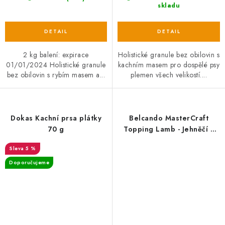
skladu
2 kg balení: expirace
Holistické granule bez obilovin s
01/01/2024 Holistické granule
kachním masem pro dospělé psy
bez obilovin s rybím masem a...
plemen všech velikostí....
Dokas Kachní prsa plátky
Belcando MasterCraft
70 g
Topping Lamb - Jehněčí s
hráškem 100 g
5 %
Doporučujeme