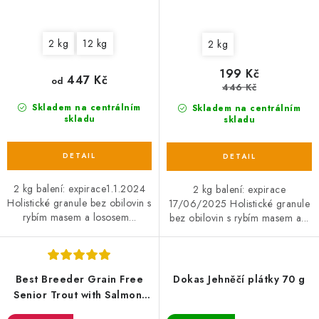
2 kg
12 kg
2 kg
199 Kč
447 Kč
od
446 Kč
Skladem na centrálním
Skladem na centrálním
skladu
skladu
2 kg balení: expirace1.1.2024
2 kg balení: expirace
Holistické granule bez obilovin s
17/06/2025 Holistické granule
rybím masem a lososem...
bez obilovin s rybím masem a...
Best Breeder Grain Free
Dokas Jehněčí plátky 70 g
Senior Trout with Salmon,
Sweet Potato & Asparagus