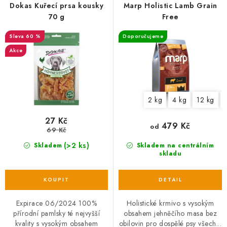
r
p
Dokas Kuřecí prsa kousky
Marp Holistic Lamb Grain
o
r
70 g
Free
d
o
60 %
Doporučujeme
u
d
Akce
k
u
t
k
ů
t
2 kg
4 kg
12 kg
ů
27 Kč
479 Kč
od
69 Kč
(>2 ks)
Skladem
Skladem na centrálním
skladu
Expirace 06/2024 100%
Holistické krmivo s vysokým
přírodní pamlsky té nejvyšší
obsahem jehněčího masa bez
kvality s vysokým obsahem
obilovin pro dospělé psy všech...