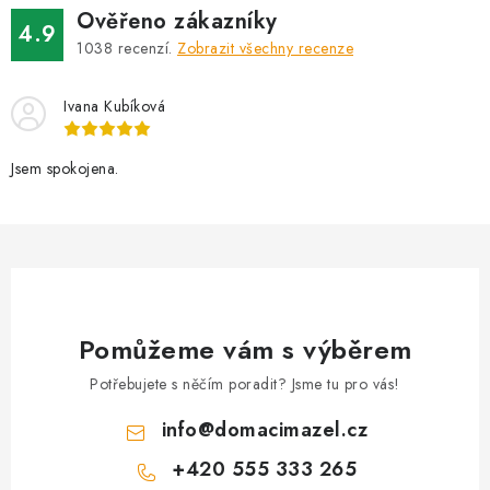
v
v
Ověřeno zákazníky
4.9
á
k
1038
recenzí.
Zobrazit všechny recenze
n
y
í
v
Ivana Kubíková
ý
p
Jsem spokojena.
i
s
u
Pomůžeme vám s výběrem
Potřebujete s něčím poradit? Jsme tu pro vás!
info
@
domacimazel.cz
+420 555 333 265