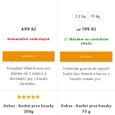
2,2 kg
10 kg
499 Kč
199 Kč
od
Momentálně nedostupné
Skladem na centrálním
skladu
Kompletní vlhké krmivo pro
Holistické granule té nejvyšší
štěňata od 2 měsíců a
kvality bez chemie a barviv, s
dorůstající psy, s kousky
lososím masem pro...
čerstvého...
Dokas - Kachní prsa kousky
Dokas - Kachní prsa kousky
200g
70 g