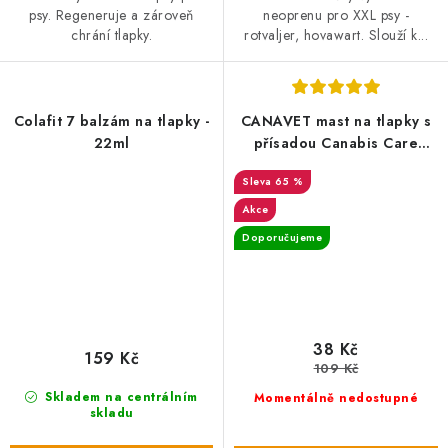
psy. Regeneruje a zároveň
neoprenu pro XXL psy -
chrání tlapky.
rotvaljer, hovawart. Slouží k...
Colafit 7 balzám na tlapky -
CANAVET mast na tlapky s
22ml
přísadou Canabis Care
Complex 100ml
65 %
Akce
Doporučujeme
38 Kč
159 Kč
109 Kč
Skladem na centrálním
Momentálně nedostupné
skladu