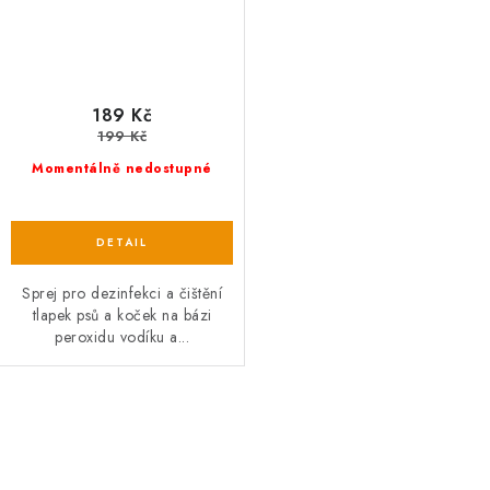
189 Kč
199 Kč
Momentálně nedostupné
Sprej pro dezinfekci a čištění
tlapek psů a koček na bázi
peroxidu vodíku a...
O
v
l