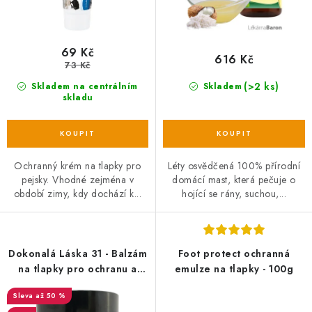
ů
t
ů
69 Kč
616 Kč
73 Kč
(>2 ks)
Skladem na centrálním
Skladem
skladu
Ochranný krém na tlapky pro
Léty osvědčená 100% přírodní
pejsky. Vhodné zejména v
domácí mast, která pečuje o
období zimy, kdy dochází k...
hojící se rány, suchou,...
Dokonalá Láska 31 - Balzám
Foot protect ochranná
na tlapky pro ochranu a
emulze na tlapky - 100g
péči 60ml EXP 27/01/2025
až 50 %