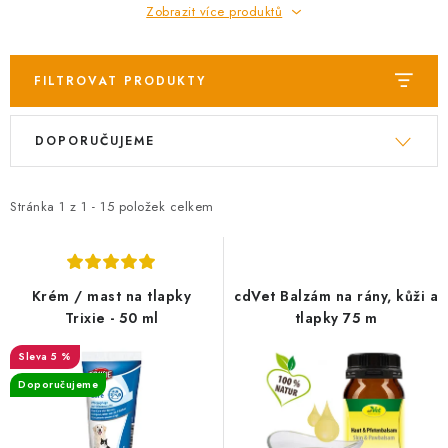
Zobrazit více produktů
FILTROVAT PRODUKTY
V
Ř
DOPORUČUJEME
ý
a
p
z
i
e
Stránka
1
z
1
-
15
položek celkem
s
n
p
í
r
p
Krém / mast na tlapky
cdVet Balzám na rány, kůži a
o
r
Trixie - 50 ml
tlapky 75 m
d
o
5 %
u
d
Doporučujeme
k
u
t
k