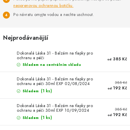
AKCE
neoprenovou ochrannou botičku.
Po návratu omyjte vodou a nechte uschnout.
OSTATNÍ
PETLOVER
Nejprodávanější
HODNOCENÍ OBCHODU
Dokonalá Láska 31 - Balzám na tlapky pro
ochranu a péči
385 Kč
od
DOPRAVA PO OSTRAVĚ, HLUČÍNĚ A OKOLÍ
Skladem na centrálním skladu
Kontakt
Možnosti dopravy
Hodnocení obchodu
Dokonalá Láska 31 - Balzám na tlapky pro
385 Kč
ochranu a péči 30ml EXP 02/08/2024
Obchodní podmínky
Zásady zpracování osobních údajů
192 Kč
od
(1 ks)
Skladem
Věrnostní slevy
Dokonalá Láska 31 - Balzám na tlapky pro
385 Kč
ochranu a péči 30ml EXP 10/09/2024
192 Kč
od
(1 ks)
Skladem