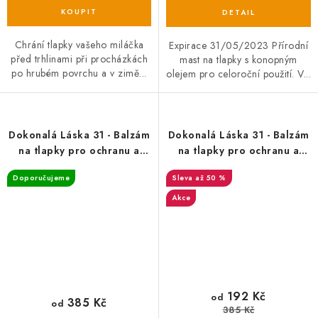
Chrání tlapky vašeho miláčka
Expirace 31/05/2023 Přírodní
před trhlinami při procházkách
mast na tlapky s konopným
po hrubém povrchu a v zimě...
olejem pro celoroční použití. V...
Dokonalá Láska 31 - Balzám
Dokonalá Láska 31 - Balzám
na tlapky pro ochranu a
na tlapky pro ochranu a
péči
péči 30ml EXP 02/08/2024
Doporučujeme
až 50 %
Akce
192 Kč
od
385 Kč
od
385 Kč