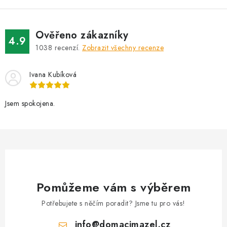
á
d
Ověřeno zákazníky
a
4.9
1038
recenzí.
Zobrazit všechny recenze
c
í
Ivana Kubíková
p
r
v
Jsem spokojena.
k
y
v
ý
p
i
Pomůžeme vám s výběrem
s
Potřebujete s něčím poradit? Jsme tu pro vás!
u
info
@
domacimazel.cz