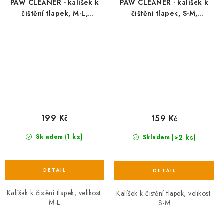
PAW CLEANER - kalíšek k
PAW CLEANER - kalíšek k
čištění tlapek, M-L,
čištění tlapek, S-M,
silikon/plast, modrá
silikon/plast, modrá
199 Kč
159 Kč
(1 ks)
(>2 ks)
Skladem
Skladem
Kalíšek k čistění tlapek, velikost:
Kalíšek k čistění tlapek, velikost:
M-L
S-M