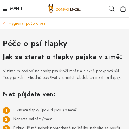
Přejít
Hleda
na
obsah
Hygiena, péče o psa
DOPORUČUJEME
VÝPRODEJ SKLADU
Péče o psí tlapky
Jak se starat o tlapky pejska v zimě:
PSI
KOČKY
V zimním období na tlapky psa útočí mráz a hlavně posypová sůl.
Tedy je velmi vhodné používat v zimních obdobích mast na tlapky.
KONĚ
Než půjdete ven:
PRO CHOVATELE
Očistěte tlapky (pokud jsou špinavé)
NOVINKY
Naneste balzám/mast
Pokud již má pejsek popraskané polštářky, nebojte se použít