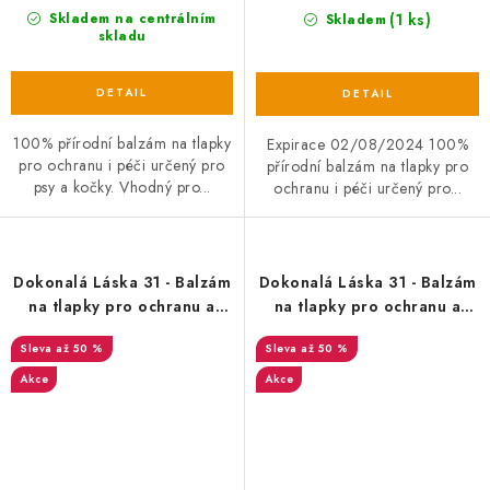
(1 ks)
Skladem na centrálním
Skladem
skladu
100% přírodní balzám na tlapky
Expirace 02/08/2024 100%
pro ochranu i péči určený pro
přírodní balzám na tlapky pro
psy a kočky. Vhodný pro...
ochranu i péči určený pro...
Dokonalá Láska 31 - Balzám
Dokonalá Láska 31 - Balzám
na tlapky pro ochranu a
na tlapky pro ochranu a
péči 30ml EXP 10/09/2024
péči 30ml EXP 19/11/2024
až 50 %
až 50 %
Akce
Akce