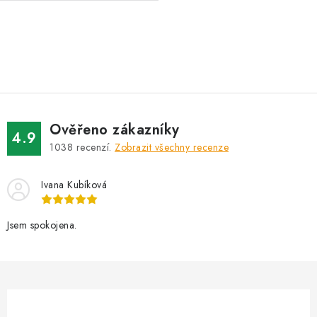
O
v
l
á
d
Ověřeno zákazníky
a
4.9
1038
recenzí.
Zobrazit všechny recenze
c
í
Ivana Kubíková
p
r
v
Jsem spokojena.
k
y
v
ý