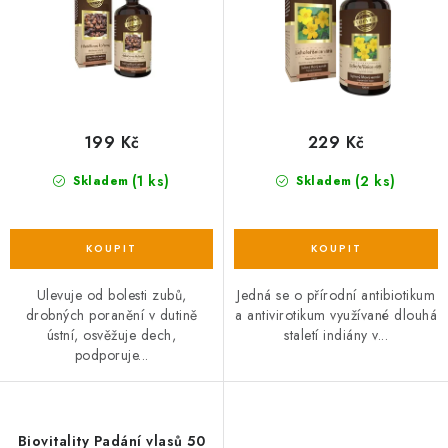
k
u
t
k
ů
t
ů
199 Kč
229 Kč
(1 ks)
(2 ks)
Skladem
Skladem
Ulevuje od bolesti zubů,
Jedná se o přírodní antibiotikum
drobných poranění v dutině
a antivirotikum využívané dlouhá
ústní, osvěžuje dech,
staletí indiány v...
podporuje...
Biovitality Padání vlasů 50