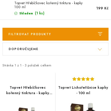
AKCE
Topvet Hřebíčkovec kořenný tinktura - kapky
100 ml
199 Kč
OSTATNÍ
(1 ks)
Skladem
PETLOVER
FILTROVAT PRODUKTY
HODNOCENÍ OBCHODU
V
Ř
DOPORUČUJEME
ý
a
DOPRAVA PO OSTRAVĚ, HLUČÍNĚ A OKOLÍ
p
z
i
e
Stránka
1
z
1
-
3
položek celkem
Kontakt
Možnosti dopravy
Hodnocení obchodu
s
n
Obchodní podmínky
Zásady zpracování osobních údajů
p
í
Věrnostní slevy
r
p
Topvet Hřebíčkovec
Topvet Lichořeřišnice kapky
o
r
kořenný tinktura - kapky
- 100 ml
100 ml
d
o
u
d