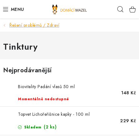
Přejít
Hleda
na
obsah
Řešení problémů / Zdraví
DOPORUČUJEME
VÝPRODEJ SKLADU
Tinktury
PSI
Nejprodávanější
KOČKY
Biovitality Padání vlasů 50 ml
KONĚ
148 Kč
Momentálně nedostupné
PRO CHOVATELE
Topvet Lichořeřišnice kapky - 100 ml
229 Kč
NOVINKY
(2 ks)
Skladem