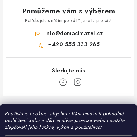
p
i
Pomůžeme vám s výběrem
s
Potřebujete s něčím poradit? Jsme tu pro vás!
u
info
@
domacimazel.cz
+420 555 333 265
Z
á
Informace pro vás
Používáme cookies, abychom Vám umožnili pohodlné
p
prohlížení webu a díky analýze provozu webu neustále
a
Kontakt
zlepšovali jeho funkce, výkon a použitelnost.
❤️ Oblíbené kategorie
t
Možnosti dopravy