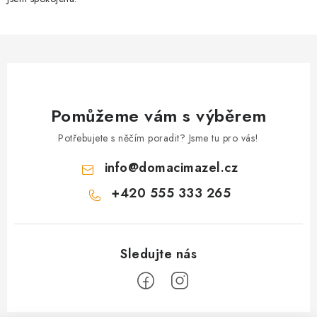
i
s
u
Pomůžeme vám s výběrem
Potřebujete s něčím poradit? Jsme tu pro vás!
info
@
domacimazel.cz
+420 555 333 265