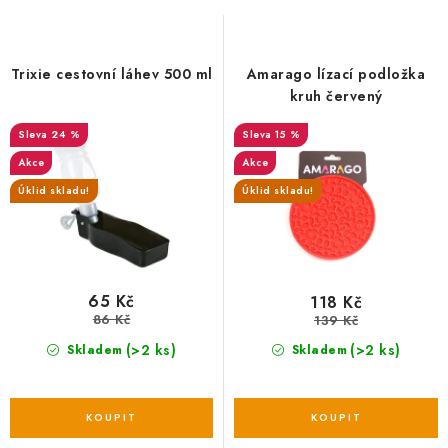
s
n
p
í
r
p
Trixie cestovní láhev 500 ml
Amarago lízací podložka
o
r
kruh červený
d
o
24 %
15 %
u
d
Akce
Akce
k
u
Úklid skladu!
Úklid skladu!
t
k
ů
t
ů
65 Kč
118 Kč
86 Kč
139 Kč
(>2 ks)
(>2 ks)
Skladem
Skladem