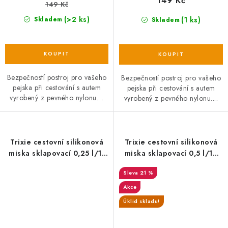
149 Kč
149 Kč
(>2 ks)
(1 ks)
Skladem
Skladem
Bezpečností postroj pro vašeho
Bezpečností postroj pro vašeho
pejska při cestování s autem
pejska při cestování s autem
vyrobený z pevného nylonu....
vyrobený z pevného nylonu....
Trixie cestovní silikonová
Trixie cestovní silikonová
miska sklapovací 0,25 l/11
miska sklapovací 0,5 l/14
cm
cm
21 %
Akce
Úklid skladu!