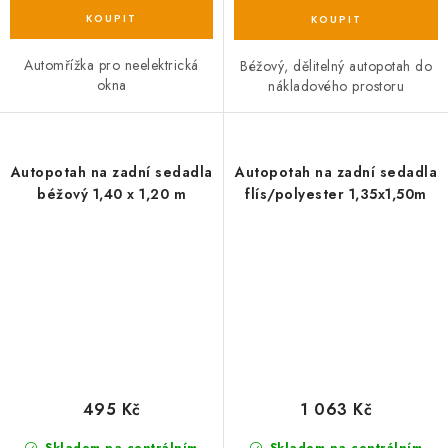
Automřížka pro neelektrická
Béžový, dělitelný autopotah do
okna
nákladového prostoru
Autopotah na zadní sedadla
Autopotah na zadní sedadla
béžový 1,40 x 1,20 m
flís/polyester 1,35x1,50m
495 Kč
1 063 Kč
Skladem na centrálním