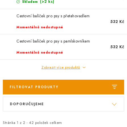
AKCE
(>2 ks)
Skladem
OSTATNÍ
Cestovní balíček pro psy s přetahovadlem
532 Kč
Momentálně nedostupné
PETLOVER
Cestovní balíček pro psy s pamlskovníkem
HODNOCENÍ OBCHODU
532 Kč
Momentálně nedostupné
DOPRAVA PO OSTRAVĚ, HLUČÍNĚ A OKOLÍ
Zobrazit více produktů
Kontakt
Možnosti dopravy
Hodnocení obchodu
Obchodní podmínky
Zásady zpracování osobních údajů
FILTROVAT PRODUKTY
Věrnostní slevy
V
Ř
DOPORUČUJEME
ý
a
p
z
i
e
Stránka
1
z
2
-
42
položek celkem