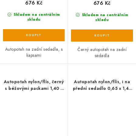
676 Kč
676 Kč
Skladem na centrálním
Skladem na centrálním
skladu
skladu
Autopotah na zadní sedadla, s
Černý autopotah na zadní
kapsami
sedadla
Autopotah nylon/flís, černý
Autopotah nylon/flís, i na
s béžovými packami 1,40 x
přední sedadlo 0,65 x 1,45
1,45 m
m