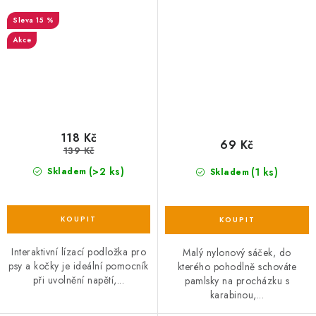
pomalému krmení, 18 cm,
15 %
TPR/plast, růžová
Akce
118 Kč
69 Kč
139 Kč
(>2 ks)
(1 ks)
Skladem
Skladem
Interaktivní lízací podložka pro
Malý nylonový sáček, do
psy a kočky je ideální pomocník
kterého pohodlně schováte
při uvolnění napětí,...
pamlsky na procházku s
karabinou,...