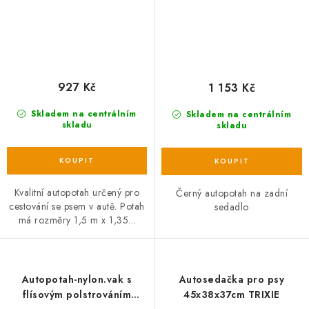
927 Kč
1 153 Kč
Skladem na centrálním
Skladem na centrálním
skladu
skladu
Kvalitní autopotah určený pro
Černý autopotah na zadní
cestování se psem v autě. Potah
sedadlo
má rozměry 1,5 m x 1,35...
Autopotah-nylon.vak s
Autosedačka pro psy
flísovým polstrováním
45x38x37cm TRIXIE