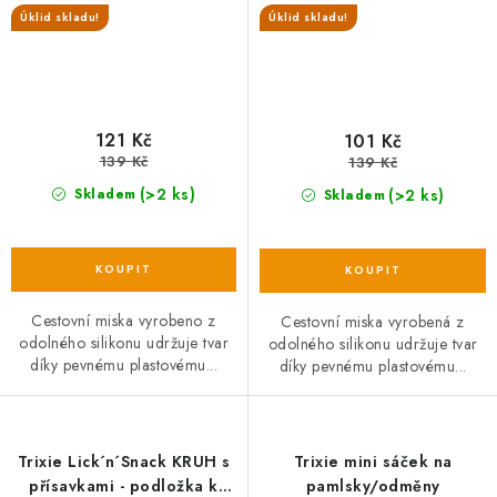
Úklid skladu!
Úklid skladu!
121 Kč
101 Kč
139 Kč
139 Kč
(>2 ks)
(>2 ks)
Skladem
Skladem
Cestovní miska vyrobeno z
Cestovní miska vyrobená z
odolného silikonu udržuje tvar
odolného silikonu udržuje tvar
díky pevnému plastovému...
díky pevnému plastovému...
Trixie Lick´n´Snack KRUH s
Trixie mini sáček na
přísavkami - podložka k
pamlsky/odměny