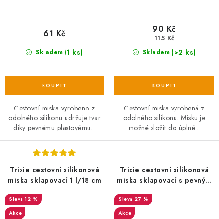
90 Kč
61 Kč
115 Kč
(1 ks)
(>2 ks)
Skladem
Skladem
Cestovní miska vyrobeno z
Cestovní miska vyrobená z
odolného silikonu udržuje tvar
odolného silikonu. Misku je
díky pevnému plastovému...
možné složit do úplné...
Trixie cestovní silikonová
Trixie cestovní silikonová
miska sklapovací 1 l/18 cm
miska sklapovací s pevným
okrajem 0,5 l/14 cm
12 %
27 %
Akce
Akce