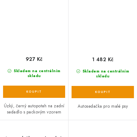
0,50x1,45 m
927 Kč
1 482 Kč
Skladem na centrálním
Skladem na centrálním
skladu
skladu
Úzký, černý autopotah na zadní
Autosedačka pro malé psy
sedadlo s packovým vzorem