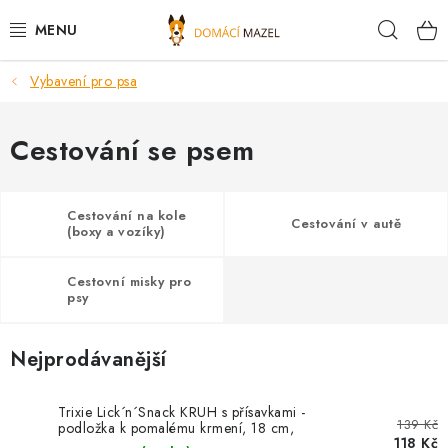
Přejít
Hleda
na
obsah
Vybavení pro psa
DOPORUČUJEME
VÝPRODEJ SKLADU
Cestování se psem
PSI
Cestování na kole
Cestování v autě
(boxy a vozíky)
KOČKY
Cestovní misky pro
KONĚ
psy
PRO CHOVATELE
Nejprodávanější
NOVINKY
Trixie Lick´n´Snack KRUH s přísavkami -
139 Kč
podložka k pomalému krmení, 18 cm,
118 Kč
TPR/plast, růžová