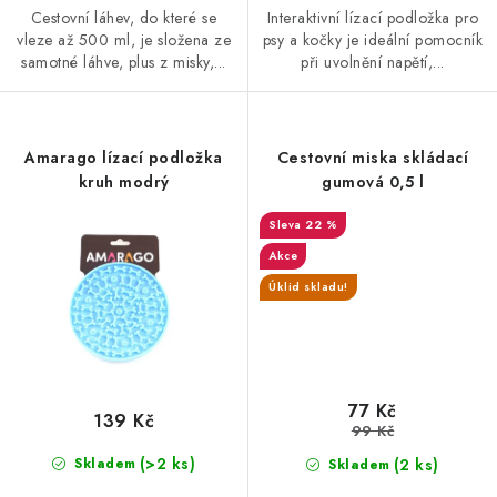
Cestovní láhev, do které se
Interaktivní lízací podložka pro
vleze až 500 ml, je složena ze
psy a kočky je ideální pomocník
samotné láhve, plus z misky,...
při uvolnění napětí,...
Amarago lízací podložka
Cestovní miska skládací
kruh modrý
gumová 0,5 l
22 %
Akce
Úklid skladu!
77 Kč
139 Kč
99 Kč
(>2 ks)
(2 ks)
Skladem
Skladem