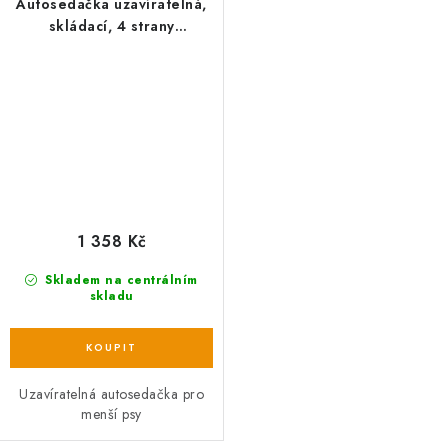
Autosedačka uzavíratelná,
skládací, 4 strany
celosíťové, 44 x 37 x 40 cm,
šedo/černá
1 358 Kč
Skladem na centrálním
skladu
Uzavíratelná autosedačka pro
menší psy