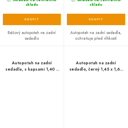
Skladem na centrálním
skladu
skladu
Béžový autopotah na zadní
Autopotah na zadní sedadla,
sedadlo
ochraňuje před vlhkostí
Autopotah na zadní
Autopotah na zadní
sedadla, s kapsami 1,40 x
sedadlo, černý 1,45 x 1,60
1,45 cm
cm