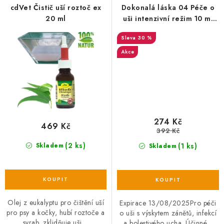
cdVet Čistič uší roztoč ex
Dokonalá láska 04 Péče o
20 ml
uši intenzivní režim 10 ml
EXP 13/08/2025
30 %
Akce
274 Kč
469 Kč
392 Kč
(2 ks)
(1 ks)
Skladem
Skladem
Olej z eukalyptu pro čištění uší
Expirace 13/08/2025Pro péči
pro psy a kočky, hubí roztoče a
o uši s výskytem zánětů, infekcí
svrab, zklidňuje uši....
a bolestivého ucha. Účinné...