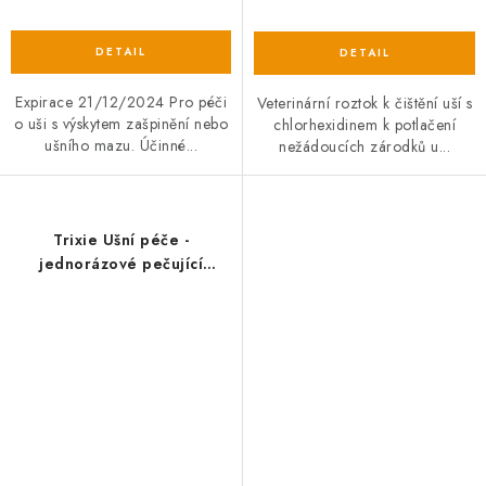
Expirace 21/12/2024 Pro péči
Veterinární roztok k čištění uší s
o uši s výskytem zašpinění nebo
chlorhexidinem k potlačení
ušního mazu. Účinné...
nežádoucích zárodků u...
Trixie Ušní péče -
jednorázové pečující
návleky na prst, 50ks