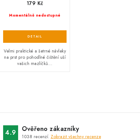
179 Kč
Momentálně nedostupné
Velmi praktické a šetrné návleky
na prst pro pohodlné čištění uší
vašich mazlíčků....
O
v
l
á
d
Ověřeno zákazníky
a
4.9
1038
recenzí.
Zobrazit všechny recenze
c