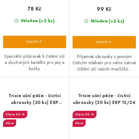
78 Kč
99 Kč
(>2 ks)
(>2 ks)
Skladem
Skladem
Speciální přípravek k čistění uší
Příjemné ubrousky s jemným
a sluchových kanálků pro psy a
čistícím mlékem pro velmi šetrné
kočky.
čištění uší vašich mazlíčků...
Trixie ušní péče - čistící
Trixie ušní péče - čistící
ubrousky (30 ks) EXP
ubrousky (30 ks) EXP 12/24
07/2024
60 %
50 %
Akce
Akce