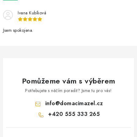
í
Ivana Kubíková
p
r
v
Jsem spokojena.
k
y
v
ý
p
i
Pomůžeme vám s výběrem
s
Potřebujete s něčím poradit? Jsme tu pro vás!
u
info
@
domacimazel.cz
+420 555 333 265