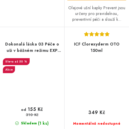
Olejové ušní kapky Prevent jsou
určeny pro pravidelnou,
preventivní péči a slouží k...
Dokonalá láska 03 Péče o
ICF Clorexyderm OTO
uši v běžném režimu EXP
150ml
21/12/2024
až 50 %
Akce
155 Kč
od
349 Kč
310 Kč
(1 ks)
Skladem
Momentálně nedostupné