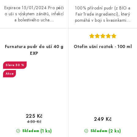
Expirace 15/01/2024 Pro péči
100% přírodní pudr (z BIO a
o uši s výskytem zánětů, infekcí
FairTrade ingrediencí), který
a bolestivého ucha....
pomáhá v boji s kvasinkami....
Furnatura pudr do uší 40 g
Otofin ušní roztok - 100 ml
EXP
50 %
Akce
225 Kč
249 Kč
450 Kč
(1 ks)
(2 ks)
Skladem
Skladem