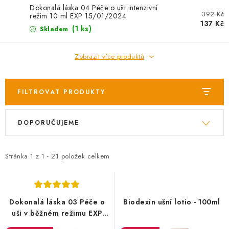
AKCE
Dokonalá láska 04 Péče o uši intenzivní
392 Kč
režim 10 ml EXP 15/01/2024
137 Kč
OSTATNÍ
(1 ks)
Skladem
PETLOVER
Zobrazit více produktů
HODNOCENÍ OBCHODU
FILTROVAT PRODUKTY
DOPRAVA PO OSTRAVĚ, HLUČÍNĚ A OKOLÍ
V
Ř
DOPORUČUJEME
ý
a
Kontakt
Možnosti dopravy
Hodnocení obchodu
p
z
Obchodní podmínky
Zásady zpracování osobních údajů
i
e
Stránka
1
z
1
-
21
položek celkem
Věrnostní slevy
s
n
p
í
r
p
Dokonalá láska 03 Péče o
Biodexin ušní lotio - 100ml
o
r
uši v běžném režimu EXP
09/07/2025