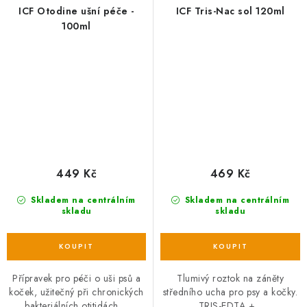
ICF Otodine ušní péče -
ICF Tris-Nac sol 120ml
100ml
449 Kč
469 Kč
Skladem na centrálním
Skladem na centrálním
skladu
skladu
Přípravek pro péči o uši psů a
Tlumivý roztok na záněty
koček, užitečný při chronických
středního ucha pro psy a kočky.
bakteriálních otitidách....
TRIS-EDTA +...