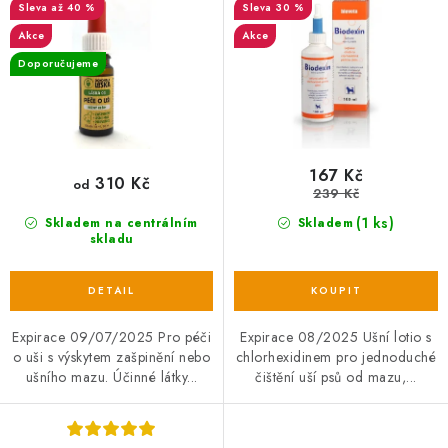
d
o
až 40 %
30 %
u
d
Akce
Akce
k
u
Doporučujeme
t
k
ů
t
ů
167 Kč
310 Kč
od
239 Kč
(1 ks)
Skladem na centrálním
Skladem
skladu
Expirace 09/07/2025 Pro péči
Expirace 08/2025 Ušní lotio s
o uši s výskytem zašpinění nebo
chlorhexidinem pro jednoduché
ušního mazu. Účinné látky...
čištění uší psů od mazu,...