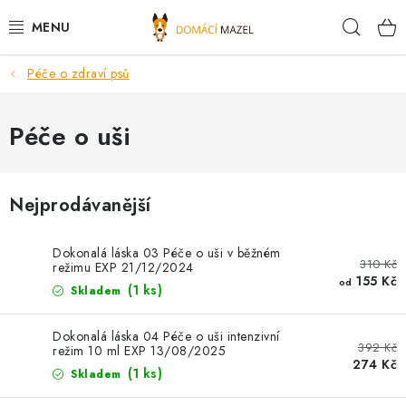
Přejít
Hleda
na
obsah
Péče o zdraví psů
DOPORUČUJEME
VÝPRODEJ SKLADU
Péče o uši
PSI
Nejprodávanější
KOČKY
Dokonalá láska 03 Péče o uši v běžném
310 Kč
KONĚ
režimu EXP 21/12/2024
155 Kč
od
(1 ks)
Skladem
PRO CHOVATELE
Dokonalá láska 04 Péče o uši intenzivní
392 Kč
režim 10 ml EXP 13/08/2025
NOVINKY
274 Kč
(1 ks)
Skladem