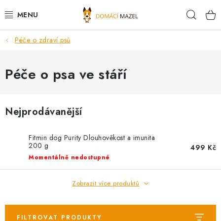
Přejít
Hleda
na
obsah
Péče o zdraví psů
DOPORUČUJEME
VÝPRODEJ SKLADU
Péče o psa ve stáří
PSI
Nejprodávanější
KOČKY
Fitmin dog Purity Dlouhověkost a imunita
KONĚ
200 g
499 Kč
Momentálně nedostupné
PRO CHOVATELE
Zobrazit více produktů
NOVINKY
FILTROVAT PRODUKTY