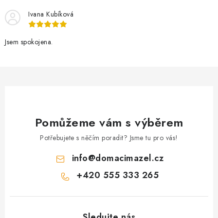
í
Ivana Kubíková
p
r
v
Jsem spokojena.
k
y
v
ý
p
i
Pomůžeme vám s výběrem
s
Potřebujete s něčím poradit? Jsme tu pro vás!
u
info
@
domacimazel.cz
+420 555 333 265