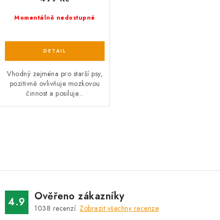
Momentálně nedostupné
Vhodný zejména pro starší psy,
pozitivně ovlivňuje mozkovou
činnost a posiluje...
O
v
l
á
d
Ověřeno zákazníky
a
4.9
1038
recenzí.
Zobrazit všechny recenze
c