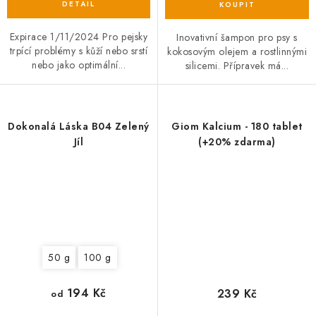
Expirace 1/11/2024 Pro pejsky
Inovativní šampon pro psy s
trpící problémy s kůží nebo srstí
kokosovým olejem a rostlinnými
nebo jako optimální...
silicemi. Přípravek má...
Dokonalá Láska B04 Zelený
Giom Kalcium - 180 tablet
Jíl
(+20% zdarma)
50 g
100 g
194 Kč
239 Kč
od