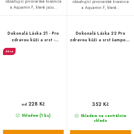
obsahující pivovarské kvasnice
obsahující pivovarské kvasnice
a Aquamin F, které jsou...
a Aquamin F, které...
Dokonalá Láska 21 - Pro
Dokonalá Láska 22 Pro
zdravou kůži a srst -
zdravou kůži a srst šampon -
podpůrný olej
100 ml
Akce
228 Kč
352 Kč
od
(1 ks)
Skladem
Skladem na centrálním
skladu