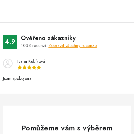
O
v
l
á
d
Ověřeno zákazníky
a
4.9
1038
recenzí.
Zobrazit všechny recenze
c
í
Ivana Kubíková
p
r
v
Jsem spokojena.
k
y
v
ý
p
i
Pomůžeme vám s výběrem
s