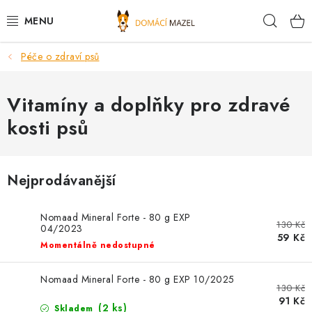
Přejít
Hleda
na
obsah
Péče o zdraví psů
DOPORUČUJEME
VÝPRODEJ SKLADU
Vitamíny a doplňky pro zdravé
kosti psů
PSI
KOČKY
Nejprodávanější
KONĚ
Nomaad Mineral Forte - 80 g EXP
130 Kč
04/2023
59 Kč
PRO CHOVATELE
Momentálně nedostupné
NOVINKY
Nomaad Mineral Forte - 80 g EXP 10/2025
130 Kč
91 Kč
(2 ks)
Skladem