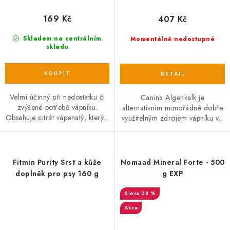
169 Kč
407 Kč
Skladem na centrálním
Momentálně nedostupné
skladu
Velmi účinný při nedostatku či
Canina Algenkalk je
zvýšené potřebě vápníku.
alternativním mimořádně dobře
Obsahuje citrát vápenatý, který...
využitelným zdrojem vápníku v...
Fitmin Purity Srst a kůže
Nomaad Mineral Forte - 500
doplněk pro psy 160 g
g EXP
38 %
Akce