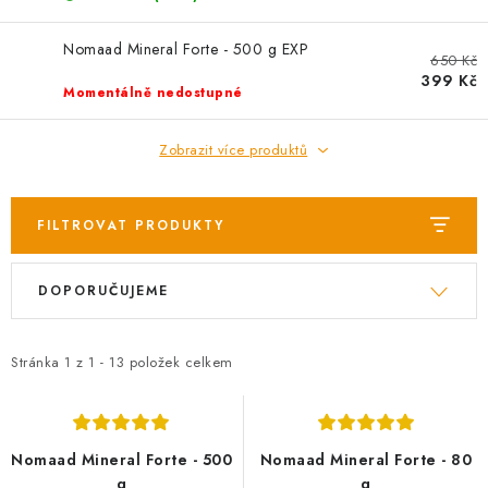
AKCE
Nomaad Mineral Forte - 500 g EXP
OSTATNÍ
650 Kč
399 Kč
Momentálně nedostupné
PETLOVER
Zobrazit více produktů
HODNOCENÍ OBCHODU
FILTROVAT PRODUKTY
DOPRAVA PO OSTRAVĚ, HLUČÍNĚ A OKOLÍ
V
Ř
Kontakt
Možnosti dopravy
Hodnocení obchodu
DOPORUČUJEME
ý
a
Obchodní podmínky
Zásady zpracování osobních údajů
p
z
Věrnostní slevy
i
e
Stránka
1
z
1
-
13
položek celkem
s
n
p
í
r
p
Nomaad Mineral Forte - 500
Nomaad Mineral Forte - 80
g
g