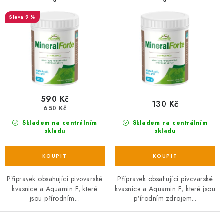
o
r
d
o
9 %
u
d
k
u
t
k
ů
t
ů
590 Kč
130 Kč
650 Kč
Skladem na centrálním
Skladem na centrálním
skladu
skladu
Přípravek obsahující pivovarské
Přípravek obsahující pivovarské
kvasnice a Aquamin F, které
kvasnice a Aquamin F, které jsou
jsou přírodním...
přírodním zdrojem...