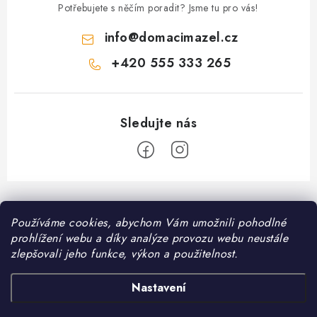
Potřebujete s něčím poradit? Jsme tu pro vás!
u
info
@
domacimazel.cz
+420 555 333 265
Z
á
Používáme cookies, abychom Vám umožnili pohodlné
Informace pro vás
p
prohlížení webu a díky analýze provozu webu neustále
a
Kontakt
zlepšovali jeho funkce, výkon a použitelnost.
❤️ Oblíbené kategorie
t
Možnosti dopravy
í
Granule pro psy
Nastavení
Facebook
Hodnocení obchodu