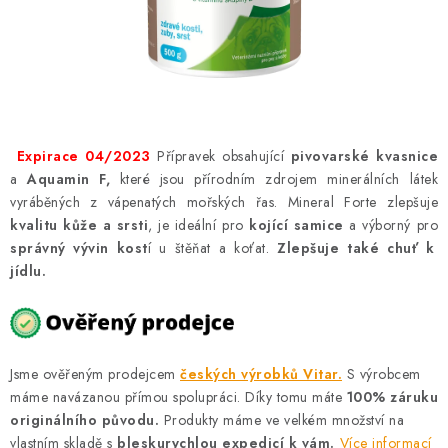
AKCE
OSTATNÍ
PETLOVER
Expirace 04/2023
Přípravek obsahující
pivovarské kvasnice
HODNOCENÍ OBCHODU
a
Aquamin F
,
které jsou přírodním zdrojem minerálních látek
vyráběných z vápenatých mořských řas. Mineral Forte zlepšuje
DOPRAVA PO OSTRAVĚ, HLUČÍNĚ A OKOLÍ
kvalitu kůže a srsti
, je ideální pro
kojící samice
a výborný pro
správný vývin kost
í u štěňat a koťat.
Zlepšuje také chuť k
Kontakt
Možnosti dopravy
Hodnocení obchodu
jídlu.
Obchodní podmínky
Zásady zpracování osobních údajů
Věrnostní slevy
Jsme ověřeným prodejcem
českých výrobků Vitar.
S výrobcem
máme navázanou přímou spolupráci. Díky tomu máte
100% záruku
originálního původu.
Produkty máme ve velkém množství na
vlastním skladě s
bleskurychlou expedicí k vám.
Více informací