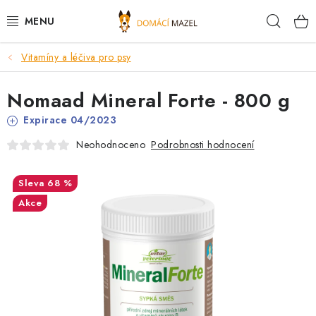
Přejít
Hleda
na
obsah
Vitamíny a léčiva pro psy
DOPORUČUJEME
Nomaad Mineral Forte - 800 g
VÝPRODEJ SKLADU
Expirace 04/2023
PSI
Podrobnosti hodnocení
Neohodnoceno
KOČKY
68 %
Akce
KONĚ
PRO CHOVATELE
NOVINKY