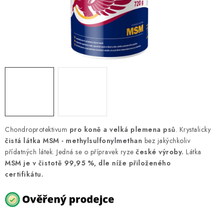
AKCE
OSTATNÍ
PETLOVER
HODNOCENÍ OBCHODU
DOPRAVA PO OSTRAVĚ, HLUČÍNĚ A OKOLÍ
Chondroprotektivum
Kontakt
Možnosti dopravy
pro koně a velká plemena psů
Hodnocení obchodu
. Krystalicky
čistá látka MSM - methylsulfonylmethan
bez jakýchkoliv
Obchodní podmínky
Zásady zpracování osobních údajů
přídatných látek. Jedná se o přípravek ryze
české výroby.
Látka
Věrnostní slevy
MSM je v čistotě 99,95 %, dle níže přiloženého
certifikátu.