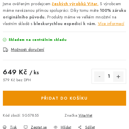
Jsme ověřeným prodejcem
českých výrobků Vitar.
S výrobcem
máme navázanou přímou spolupráci. Díky tomu máte
100% záruku
originálního původu.
Produkty máme ve velkém množství na
vlastním skladě s
bleskurychlou expedicí k vám.
Více informací
Skladem na centrálním skladu
Možnosti doručení
649 Kč
/ ks
579 Kč bez DPH
Měrná cena:
PŘIDAT DO KOŠÍKU
Kód zboží:
SG57855
Značka:
VitarVet
Tisk
Zeptat se
Hlídat
Sdílet