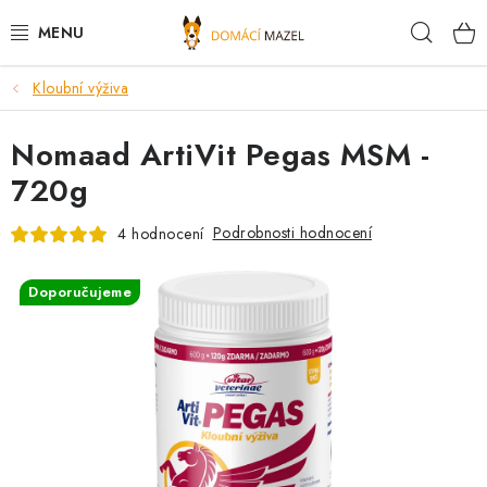
Přejít
Hleda
na
obsah
Kloubní výživa
DOPORUČUJEME
Nomaad ArtiVit Pegas MSM -
VÝPRODEJ SKLADU
720g
PSI
Podrobnosti hodnocení
4 hodnocení
KOČKY
Doporučujeme
KONĚ
PRO CHOVATELE
NOVINKY