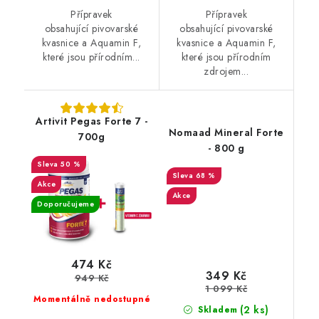
Přípravek
Přípravek
obsahující pivovarské
obsahující pivovarské
kvasnice a Aquamin F,
kvasnice a Aquamin F,
které jsou přírodním...
které jsou přírodním
zdrojem...
Artivit Pegas Forte 7 -
Nomaad Mineral Forte
700g
- 800 g
50 %
68 %
Akce
Akce
Doporučujeme
474 Kč
349 Kč
949 Kč
1 099 Kč
Momentálně nedostupné
(2 ks)
Skladem