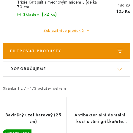
Trixie Katapult s mechovým míčem L (délka
159 Kč
70 cm)
105 Kč
(>2 ks)
Skladem
Zobrazit více produktů
FILTROVAT PRODUKTY
V
Ř
DOPORUČUJEME
ý
a
p
z
i
e
Stránka
1
z
7
-
173
položek celkem
s
n
p
í
r
p
Bavlněný uzel barevný (25
Antibakteriální dentální
o
r
cm)
kost s vůní gril.kuřete
HipHop přírodní guma 11 cm
d
o
Doporučujeme