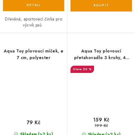
Dřevěná, aportovací činka pro
výcvik psů
Aqua Toy plovoucí míček, ø
Aqua Toy plovoucí
7 cm, polyester
přetahovadlo 3 kruhy, 42
cm, polyester
20 %
159 Kč
79 Kč
199 Kč
(>2 ks)
(>2 ks)
Skladem
Skladem