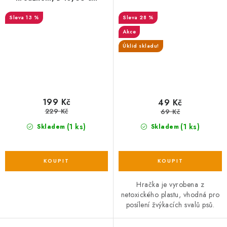
13 %
28 %
Akce
Úklid skladu!
199 Kč
49 Kč
229 Kč
69 Kč
(1 ks)
(1 ks)
Skladem
Skladem
Hračka je vyrobena z
netoxického plastu, vhodná pro
posílení žvýkacích svalů psů.