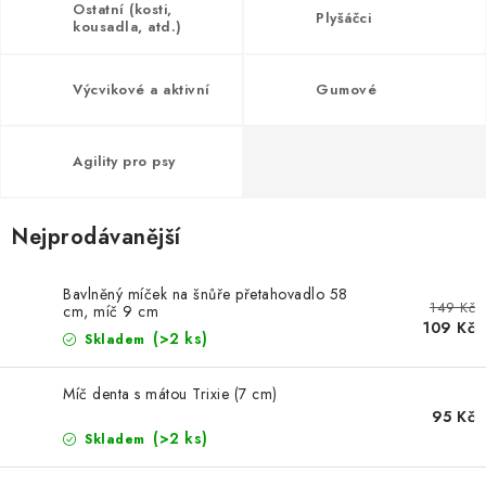
AKCE
Ostatní (kosti,
Plyšáčci
kousadla, atd.)
OSTATNÍ
Výcvikové a aktivní
Gumové
PETLOVER
Agility pro psy
HODNOCENÍ OBCHODU
DOPRAVA PO OSTRAVĚ, HLUČÍNĚ A OKOLÍ
Nejprodávanější
Kontakt
Možnosti dopravy
Hodnocení obchodu
Bavlněný míček na šnůře přetahovadlo 58
149 Kč
cm, míč 9 cm
Obchodní podmínky
Zásady zpracování osobních údajů
109 Kč
(>2 ks)
Skladem
Věrnostní slevy
Míč denta s mátou Trixie (7 cm)
95 Kč
(>2 ks)
Skladem