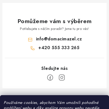
Pomůžeme vám s výběrem
Potřebujete s něčím poradit? Jsme tu pro vás!
info
@
domacimazel.cz
+420 555 333 265
Z
á
Používáme cookies, abychom Vám umožnili pohodlné
Informace pro vás
p
prohlížení webu a díky analýze provozu webu neustále