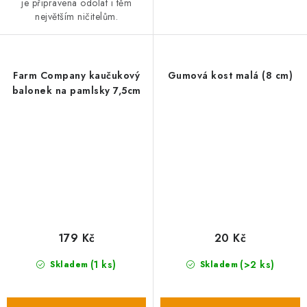
je připravena odolat i těm
největším ničitelům.
Farm Company kaučukový
Gumová kost malá (8 cm)
balonek na pamlsky 7,5cm
179 Kč
20 Kč
(1 ks)
(>2 ks)
Skladem
Skladem