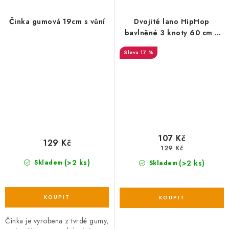
Činka gumová 19cm s vůní
Dvojité lano HipHop
bavlněné 3 knoty 60 cm /
450 g limetková, zelená
17 %
107 Kč
129 Kč
129 Kč
(>2 ks)
(>2 ks)
Skladem
Skladem
Činka je vyrobena z tvrdé gumy,