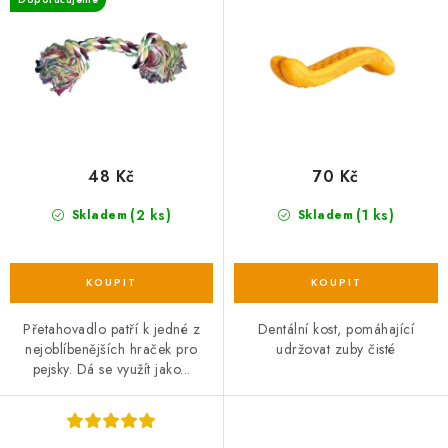
u
d
k
u
t
k
ů
t
ů
48 Kč
70 Kč
(2 ks)
(1 ks)
Skladem
Skladem
Přetahovadlo patří k jedné z
Dentální kost, pomáhající
nejoblíbenějších hraček pro
udržovat zuby čisté
pejsky. Dá se využít jako...