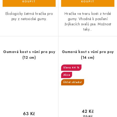
Ekologicky šetrná hračka pro
Hračka ve tvaru kosti z tvrdé
psy z netoxické gumy.
gumy. Vhodná k posílení
žvýkacích svalů psa. Možnost
taky...
Gumová kost s vůní pro psy
Gumová kost s vůní pro psy
(12 cm)
(14 cm)
44 %
Akce
Úklid skladu!
42 Kč
63 Kč
75 Kč