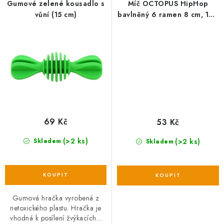
Gumové zelené kousadlo s
Míč OCTOPUS HipHop
vůní (15 cm)
bavlněný 6 ramen 8 cm, 160
g šedá, tm.šedá, oranžová
69 Kč
53 Kč
(>2 ks)
(>2 ks)
Skladem
Skladem
Gumová hračka vyrobená z
netoxického plastu. Hračka je
vhodná k posílení žvýkacích...