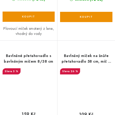
Plovoucí míček smotaný z lana,
vhodný do vody
Bavlněné přetahovadlo s
Bavlněný míček na šnůře
bavlněným míčem 8/38 cm
přetahovadlo 58 cm, míč 9
cm
5 %
26 %
159 Kč
109 Kč