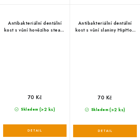
Antibakteriální dentální
Antibakteriální dentální
kost s vůní hovězího steaku
kost s vůní slaniny HipHop
HipHop přírodní guma 11
přírodní guma 11 cm
cm
70 Kč
70 Kč
(>2 ks)
(>2 ks)
Skladem
Skladem