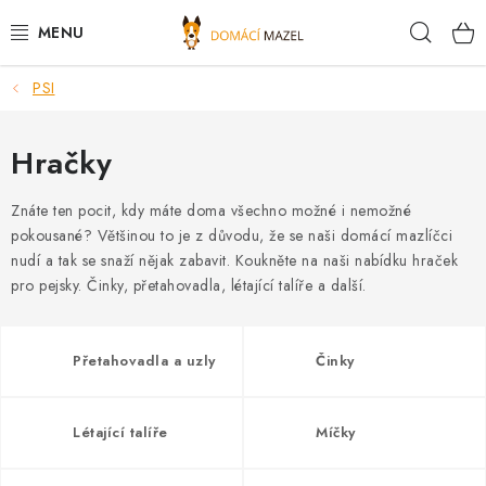
Přejít
Hleda
na
obsah
PSI
DOPORUČUJEME
VÝPRODEJ SKLADU
Hračky
PSI
Znáte ten pocit, kdy máte doma všechno možné i nemožné
pokousané? Většinou to je z důvodu, že se naši domácí mazlíčci
nudí a tak se snaží nějak zabavit. Koukněte na naši nabídku hraček
KOČKY
pro pejsky. Činky, přetahovadla, létající talíře a další.
KONĚ
Přetahovadla a uzly
Činky
PRO CHOVATELE
NOVINKY
Létající talíře
Míčky