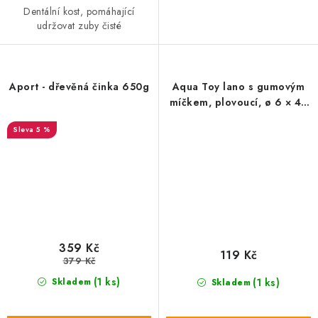
Dentální kost, pomáhající
udržovat zuby čisté
Aport - dřevěná činka 650g
Aqua Toy lano s gumovým
míčkem, plovoucí, ø 6 × 40
cm, polyester/TPR
5 %
359 Kč
119 Kč
379 Kč
(1 ks)
(1 ks)
Skladem
Skladem