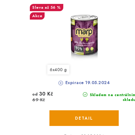
až 56 %
Akce
6x400 g
Expirace 19.05.2024
30 Kč
od
Skladem na centrální
69 Kč
sklad