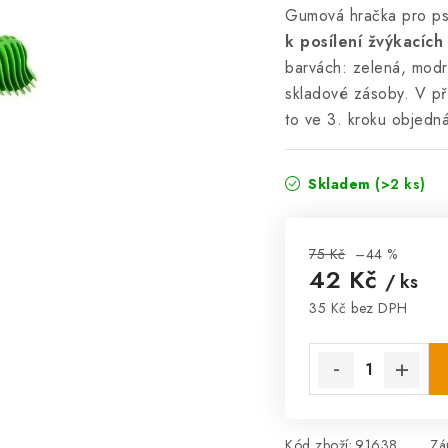
Gumová hračka pro psy
k posílení žvýkacích 
barvách: zelená, modrá
skladové zásoby. V př
to ve 3. kroku objedn
Skladem
(>2 ks)
75 Kč
–44 %
42 Kč
/ ks
35 Kč bez DPH
Měrná cena:
Kód zboží:
91638
Zá