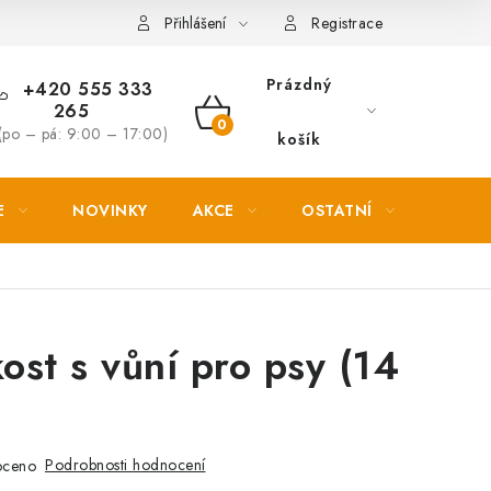
Věrnostní slevy
Přihlášení
Registrace
Prázdný
+420 555 333
265
NÁKUPNÍ
(po – pá: 9:00 – 17:00)
košík
KOŠÍK
E
NOVINKY
AKCE
OSTATNÍ
PETL
st s vůní pro psy (14
Podrobnosti hodnocení
oceno