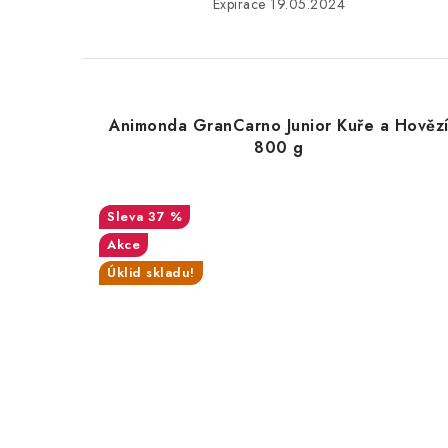
Expirace 19.05.2024
Animonda GranCarno Junior Kuře a Hověz
800 g
37 %
Akce
Úklid skladu!