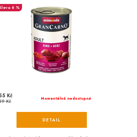
6 %
55 Kč
Momentálně nedostupné
59 Kč