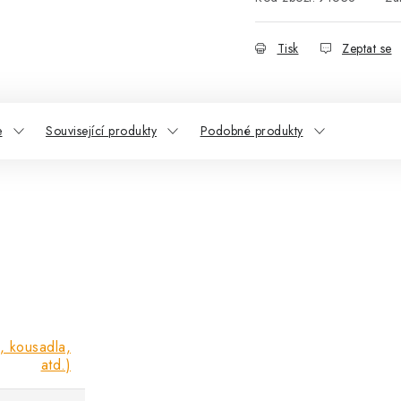
Tisk
Zeptat se
e
Související produkty
Podobné produkty
i, kousadla,
atd.)