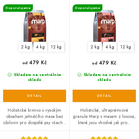
d
o
Doporučujeme
Doporučujeme
u
d
k
u
t
k
ů
t
2 kg
4 kg
12 kg
17 kg
2 kg
4 kg
12 kg
ů
479 Kč
479 Kč
od
od
Skladem na centrálním
Skladem na centrálním
skladu
skladu
Holistické krmivo s vysokým
Holistické, ultraprémiové
obsahem jehněčího masa bez
granule Marp s masem z lososa,
obilovin pro dospělé psy všech...
které jsou vhodné jak pro...