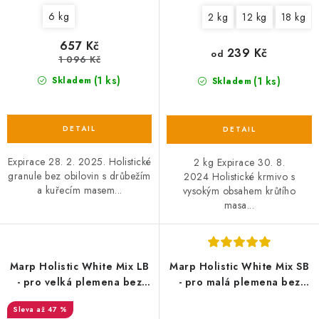
6 kg
2 kg
12 kg
18 kg
657 Kč
239 Kč
od
1 096 Kč
(1 ks)
(1 ks)
Skladem
Skladem
Expirace 28. 2. 2025. Holistické
2 kg Expirace 30. 8.
granule bez obilovin s drůbežím
2024 Holistické krmivo s
a kuřecím masem...
vysokým obsahem krůtího
masa...
Marp Holistic White Mix LB
Marp Holistic White Mix SB
- pro velká plemena bez
- pro malá plemena bez
obilovin
obilovin
až 47 %