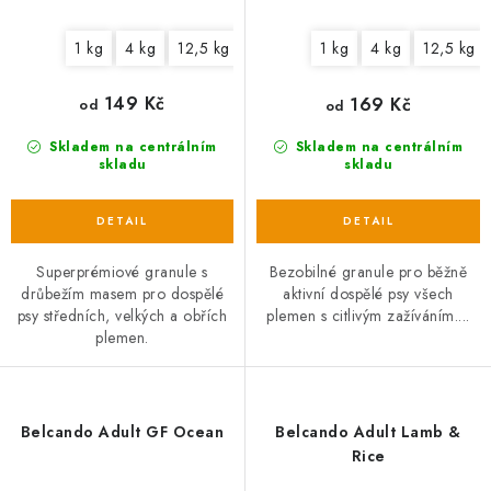
1 kg
4 kg
12,5 kg
22,5 kg
1 kg
4 kg
12,5 kg
149 Kč
169 Kč
od
od
Skladem na centrálním
Skladem na centrálním
skladu
skladu
Superprémiové granule s
Bezobilné granule pro běžně
drůbežím masem pro dospělé
aktivní dospělé psy všech
psy středních, velkých a obřích
plemen s citlivým zažíváním....
plemen.
Belcando Adult GF Ocean
Belcando Adult Lamb &
Rice