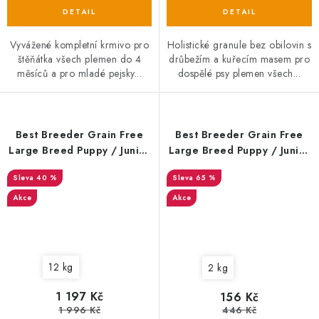
Vyvážené kompletní krmivo pro
Holistické granule bez obilovin s
štěňátka všech plemen do 4
drůbežím a kuřecím masem pro
měsíců a pro mladé pejsky...
dospělé psy plemen všech...
Best Breeder Grain Free
Best Breeder Grain Free
Large Breed Puppy / Junior
Large Breed Puppy / Junior
Salmon with Sweet Potato &
Salmon with Sweet Potato &
40 %
65 %
Vegetables 12 kg EXP 27. 2.
Vegetables 2 kg EXP
2025
01/01/2024
Akce
Akce
12 kg
2 kg
1 197 Kč
156 Kč
1 996 Kč
446 Kč