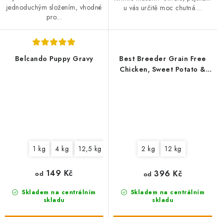
jednoduchým složením, vhodné
u vás určitě moc chutná....
pro...
Belcando Puppy Gravy
Best Breeder Grain Free
Chicken, Sweet Potato &
Herb
1 kg
4 kg
12,5 kg
2 kg
12 kg
149 Kč
396 Kč
od
od
Skladem na centrálním
Skladem na centrálním
skladu
skladu