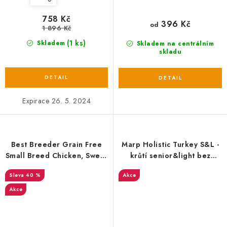
758 Kč
396 Kč
od
1 896 Kč
(1 ks)
Skladem
Skladem na centrálním
skladu
Expirace 26. 5. 2024
Best Breeder Grain Free
Marp Holistic Turkey S&L -
Small Breed Chicken, Sweet
krůtí senior&light bez
Potato & Herb 6 kg EXP
obilovin
40 %
Akce
Akce