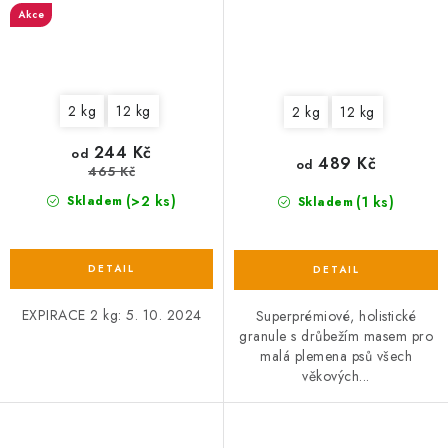
Akce
2 kg
12 kg
2 kg
12 kg
244 Kč
od
489 Kč
od
465 Kč
(>2 ks)
(1 ks)
Skladem
Skladem
EXPIRACE 2 kg: 5. 10. 2024
Superprémiové, holistické
granule s drůbežím masem pro
malá plemena psů všech
věkových...