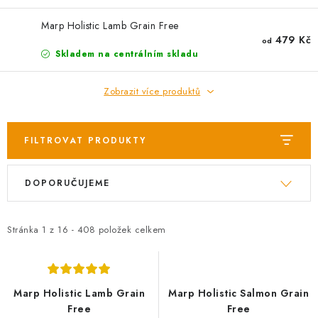
Marp Holistic Lamb Grain Free
479 Kč
od
Skladem na centrálním skladu
Zobrazit více produktů
FILTROVAT PRODUKTY
V
Ř
DOPORUČUJEME
ý
a
p
z
i
e
Stránka
1
z
16
-
408
položek celkem
s
n
p
í
r
p
Marp Holistic Lamb Grain
Marp Holistic Salmon Grain
o
r
Free
Free