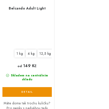
Belcando Adult Light
1 kg
4 kg
12,5 kg
149 Kč
od
Skladem na centrálním
skladu
Máte doma tak trochu kuličku?
Pro pejsky s nadváhou tady