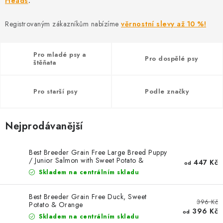
Heads
AKCE
.
Registrovaným zákazníkům nabízíme
věrnostní slevy až 10 %!
OSTATNÍ
PETLOVER
Pro mladé psy a
Pro dospělé psy
štěňata
HODNOCENÍ OBCHODU
Pro starší psy
Podle značky
DOPRAVA PO OSTRAVĚ, HLUČÍNĚ A OKOLÍ
Nejprodávanější
Kontakt
Možnosti dopravy
Hodnocení obchodu
Obchodní podmínky
Zásady zpracování osobních údajů
Best Breeder Grain Free Large Breed Puppy
/ Junior Salmon with Sweet Potato &
447 Kč
Věrnostní slevy
od
Vegetables
Skladem na centrálním skladu
Best Breeder Grain Free Duck, Sweet
396 Kč
Potato & Orange
396 Kč
od
Skladem na centrálním skladu