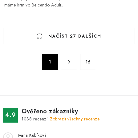
máme krmivo Belcando Adult...
O
NAČÍST 27 DALŠÍCH
v
l
á
S
d
1
16
t
a
r
c
á
n
í
k
p
o
r
v
v
Ověřeno zákazníky
4.9
á
k
1038
recenzí.
Zobrazit všechny recenze
n
y
í
v
Ivana Kubíková