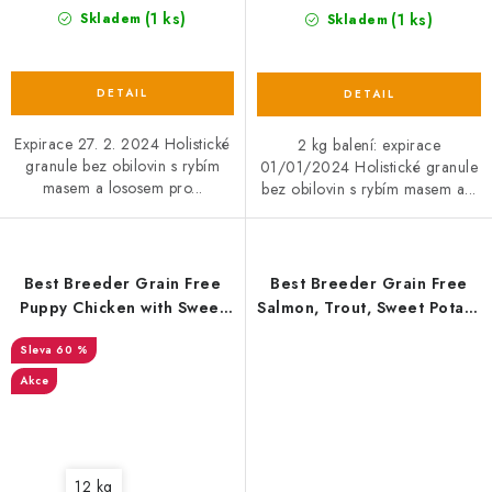
(1 ks)
(1 ks)
Skladem
Skladem
Expirace 27. 2. 2024 Holistické
2 kg balení: expirace
granule bez obilovin s rybím
01/01/2024 Holistické granule
masem a lososem pro...
bez obilovin s rybím masem a...
Best Breeder Grain Free
Best Breeder Grain Free
Puppy Chicken with Sweet
Salmon, Trout, Sweet Potato
Potato, Carrots & Peas EXP
& Asparagus
60 %
Akce
12 kg