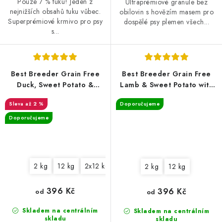
Pouze 7 % tuku! Jeden z
Ultraprémiové granule bez
nejnižších obsahů tuku vůbec.
obilovin s hovězím masem pro
Superprémiové krmivo pro psy
dospělé psy plemen všech...
s...
Best Breeder Grain Free
Best Breeder Grain Free
Duck, Sweet Potato &
Lamb & Sweet Potato with
Orange
Mint
až 2 %
Doporučujeme
Doporučujeme
2 kg
12 kg
2x12 kg
2 kg
12 kg
396 Kč
396 Kč
od
od
Skladem na centrálním
Skladem na centrálním
skladu
skladu