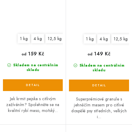
1 kg
4 kg
12,5 kg
1 kg
4 kg
12,5 kg
159 Kč
149 Kč
od
od
Skladem na centrálním
Skladem na centrálním
skladu
skladu
Jak krmit pejska s citlivým
Superprémiové granule s
zažíváním? Spolehněte se na
jehněčím masem pro citlivé
kvalitní rybí maso, mořský...
dospělé psy středních, velkých
i...