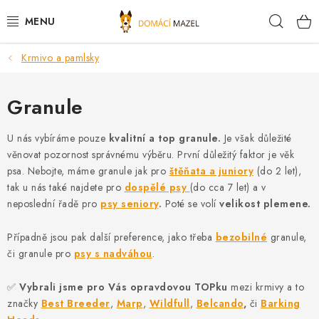
Přejít
Hleda
na
obsah
Krmivo a pamlsky
DOPORUČUJEME
VÝPRODEJ SKLADU
Granule
PSI
U nás vybíráme pouze
kvalitní a top granule.
Je však důležité
věnovat pozornost správnému výběru. První důležitý faktor je věk
psa. Nebojte, máme granule jak pro
štěňata a juniory
(do 2 let),
KOČKY
tak u nás také najdete pro
dospělé psy
(do cca 7 let) a v
neposlední řadě pro
psy seniory
.
Poté se volí
velikost plemene.
KONĚ
Případně jsou pak další preference, jako třeba
bezobilné
granule,
PRO CHOVATELE
či granule pro
psy s nadváhou
.
NOVINKY
✅
Vybrali jsme pro Vás opravdovou TOPku
mezi krmivy a to
značky
Best Breeder
,
Marp
,
Wildfull
,
Belcando
,
či
Barking