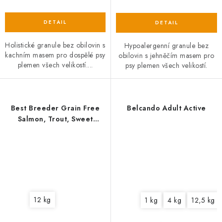
Holistické granule bez obilovin s
Hypoalergenní granule bez
kachním masem pro dospělé psy
obilovin s jehněčím masem pro
plemen všech velikostí....
psy plemen všech velikostí.
Best Breeder Grain Free
Belcando Adult Active
Salmon, Trout, Sweet
Potato & Asparagus
12 kg
1 kg
4 kg
12,5 kg