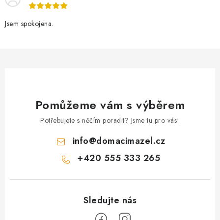
ý
p
Jsem spokojena.
i
s
u
Pomůžeme vám s výběrem
Potřebujete s něčím poradit? Jsme tu pro vás!
info
@
domacimazel.cz
+420 555 333 265