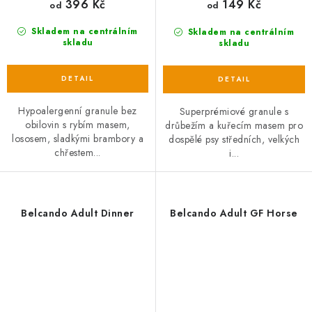
396 Kč
149 Kč
od
od
Skladem na centrálním
Skladem na centrálním
skladu
skladu
Hypoalergenní granule bez
Superprémiové granule s
obilovin s rybím masem,
drůbežím a kuřecím masem pro
lososem, sladkými brambory a
dospělé psy středních, velkých
chřestem...
i...
Belcando Adult Dinner
Belcando Adult GF Horse