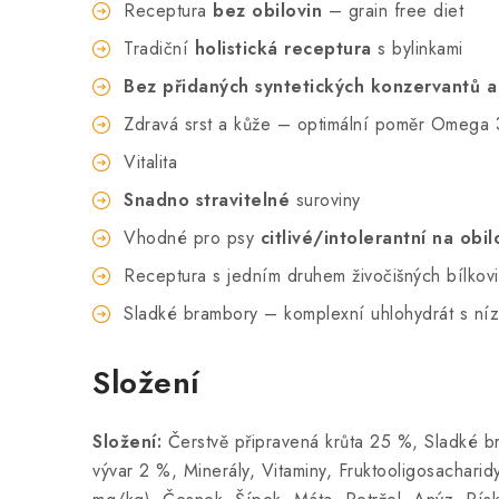
Receptura
bez obilovin
– grain free diet
Tradiční
holistická receptura
s bylinkami
Bez přidaných syntetických konzervantů a
Zdravá srst a kůže – optimální poměr Omega 
Vitalita
Snadno stravitelné
suroviny
Vhodné pro psy
citlivé/intolerantní na obil
Receptura s jedním druhem živočišných bílkov
Sladké brambory – komplexní uhlohydrát s ní
Složení
Složení:
Čerstvě připravená krůta 25 %, Sladké b
vývar 2 %, Minerály, Vitaminy, Fruktooligosachari