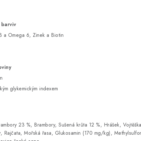
 barviv
3 a Omega 6, Zinek a Biotin
oviny
in
zkým glykemickým indexem
rambory 23 %, Brambory, Sušená krůta 12 %, Hrášek, Vojtěška,
dy, Rajčata, Mořská řasa, Glukosamin (170 mg/kg), Methylsulf