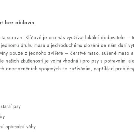
ht bez obilovin
valita surovin. Klíčové je pro nás využívat lokální dodavatele 
y jednomu druhu masa a jednoduchému složení se nám daří vytv
oviny pouze z jednoho zvířete – čerstvé maso, sušené maso a 
dle našich zkušeností je velmi vhodná i pro psy s potravními a
ných onemocněních spojených se zažíváním, například problémy 
starší psy
uby
í optimální váhy