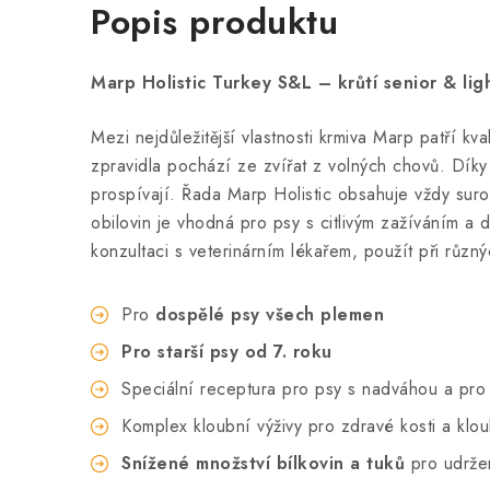
Popis produktu
Marp Holistic Turkey S&L – krůtí senior & lig
Mezi nejdůležitější vlastnosti krmiva Marp patří k
zpravidla pochází ze zvířat z volných chovů. Dík
prospívají. Řada Marp Holistic obsahuje vždy sur
obilovin je vhodná pro psy s citlivým zažíváním a 
konzultaci s veterinárním lékařem, použít při růz
Pro
dospělé psy všech plemen
Pro starší psy od 7. roku
Speciální receptura pro psy s nadváhou a pro 
Komplex kloubní výživy pro zdravé kosti a klo
Snížené množství bílkovin a tuků
pro udržen