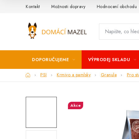
Přejít
Kontakt
Možnosti dopravy
Hodnocení obchodu
na
obsah
DOPORUČUJEME
VÝPRODEJ SKLADU
Domů
PSI
Krmivo a pamlsky
Granule
Pro st
Akce