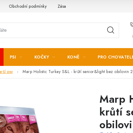
Obchodní podmínky
Zásady zpracování osobních údajů
PSI
KOČKY
KONĚ
PRO CHOVATEL
arší psy
Marp Holistic Turkey S&L - krůtí senior&light bez obilovin
2
Marp H
krůtí 
obilov