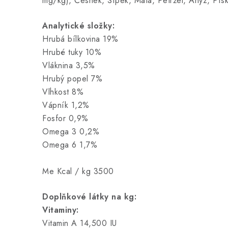
mg/kg), Česnek, Šípek, Máta, Petržel, Anýz, Pís
Analytické složky:
Hrubá bílkovina 19%
Hrubé tuky 10%
Vláknina 3,5%
Hrubý popel 7%
Vlhkost 8%
Vápník 1,2%
Fosfor 0,9%
Omega 3 0,2%
Omega 6 1,7%
Me Kcal / kg 3500
Doplňkové látky na kg:
Vitaminy:
Vitamin A 14,500 IU