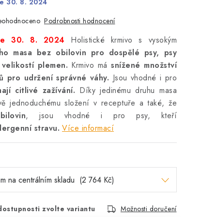
e 30. 8. 2024
Podrobnosti hodnocení
eohodnoceno
ce 30. 8. 2024
Holistické krmivo s vysokým
ího masa bez obilovin
pro dospělé psy, psy
 velikostí plemen.
Krmivo má
snížené množství
ků pro udržení správné váhy.
Jsou vhodné i pro
ají citlivé zažívání.
Díky jedinému druhu masa
ově jednoduchému složení v receptuře a také, že
ilovin
, jsou vhodné i pro psy, kteří
ergenní stravu.
Více informací
dostupnosti zvolte variantu
Možnosti doručení