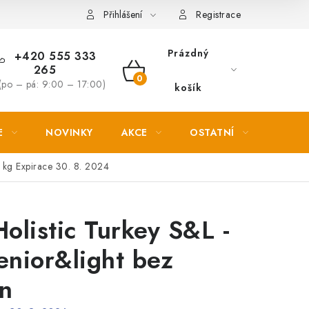
Věrnostní slevy
Přihlášení
Registrace
Prázdný
+420 555 333
265
NÁKUPNÍ
(po – pá: 9:00 – 17:00)
košík
KOŠÍK
E
NOVINKY
AKCE
OSTATNÍ
PETL
 kg Expirace 30. 8. 2024
olistic Turkey S&L -
senior&light bez
in