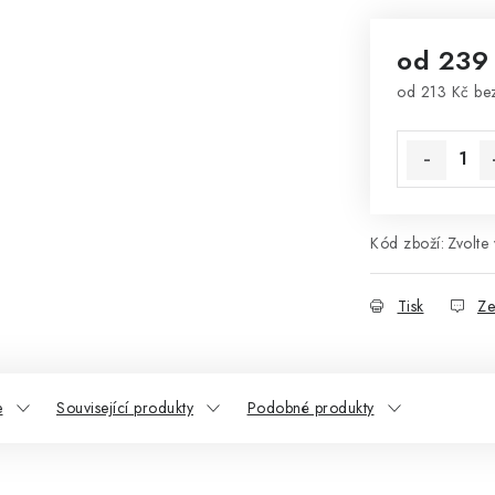
od
239
od
213 Kč
be
Měrná cena
Kód zboží:
Zvolte 
Tisk
Ze
e
Související produkty
Podobné produkty