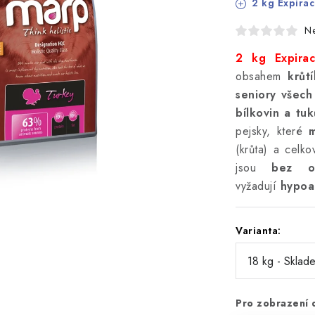
2 kg Expirac
N
2 kg Expira
obsahem
krůt
seniory všech
bílkovin a tu
pejsky, které
m
(krůta) a celk
jsou
bez ob
vyžadují
hypoal
Varianta:
Pro zobrazení 