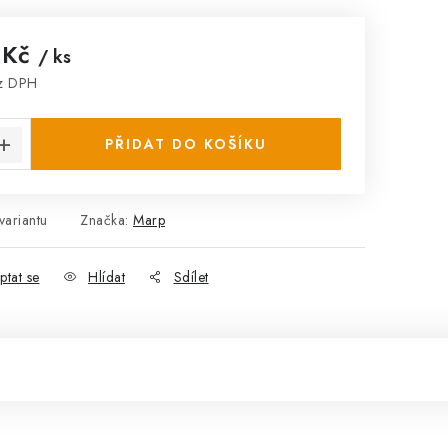
 Kč
/ ks
z DPH
:
PŘIDAT DO KOŠÍKU
variantu
Značka:
Marp
ptat se
Hlídat
Sdílet