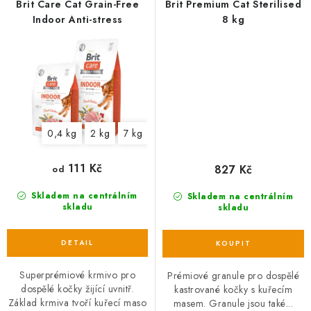
Brit Care Cat Grain-Free
Brit Premium Cat Sterilised
Indoor Anti-stress
8 kg
0,4 kg
2 kg
7 kg
111 Kč
827 Kč
od
Skladem na centrálním
Skladem na centrálním
skladu
skladu
Superprémiové krmivo pro
Prémiové granule pro dospělé
dospělé kočky žijící uvnitř.
kastrované kočky s kuřecím
Základ krmiva tvoří kuřecí maso
masem. Granule jsou také...