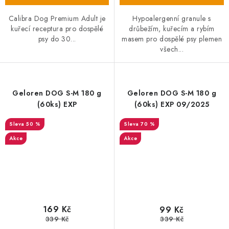
Calibra Dog Premium Adult je
Hypoalergenní granule s
kuřecí receptura pro dospělé
drůbežím, kuřecím a rybím
psy do 30...
masem pro dospělé psy plemen
všech...
Geloren DOG S-M 180 g
Geloren DOG S-M 180 g
(60ks) EXP
(60ks) EXP 09/2025
50 %
70 %
Akce
Akce
169 Kč
99 Kč
339 Kč
339 Kč