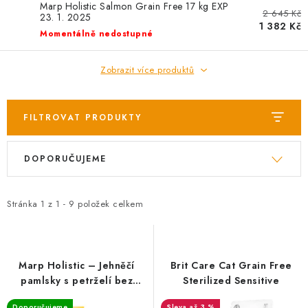
AKCE
Marp Holistic Salmon Grain Free 17 kg EXP
2 645 Kč
23. 1. 2025
1 382 Kč
Momentálně nedostupné
OSTATNÍ
Zobrazit více produktů
PETLOVER
HODNOCENÍ OBCHODU
FILTROVAT PRODUKTY
DOPRAVA PO OSTRAVĚ, HLUČÍNĚ A OKOLÍ
V
Ř
DOPORUČUJEME
ý
a
p
z
Kontakt
Možnosti dopravy
Hodnocení obchodu
i
e
Stránka
Obchodní podmínky
1
z
1
-
9
položek celkem
Zásady zpracování osobních údajů
s
n
Věrnostní slevy
p
í
r
p
Marp Holistic – Jehněčí
Brit Care Cat Grain Free
o
r
pamlsky s petrželí bez
Sterilized Sensitive
obilovin 150g
d
o
Doporučujeme
až 3 %