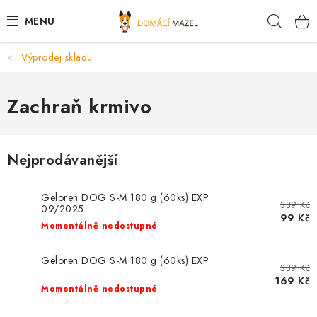
Přejít
Hleda
na
obsah
Výprodej skladu
DOPORUČUJEME
VÝPRODEJ SKLADU
Zachraň krmivo
PSI
Nejprodávanější
KOČKY
Geloren DOG S-M 180 g (60ks) EXP
339 Kč
KONĚ
09/2025
99 Kč
Momentálně nedostupné
PRO CHOVATELE
Geloren DOG S-M 180 g (60ks) EXP
339 Kč
NOVINKY
169 Kč
Momentálně nedostupné