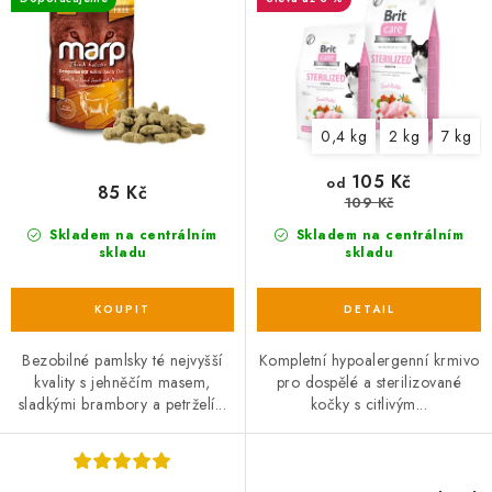
u
d
k
u
t
k
ů
t
0,4 kg
2 kg
7 kg
ů
105 Kč
od
85 Kč
109 Kč
Skladem na centrálním
Skladem na centrálním
skladu
skladu
Bezobilné pamlsky té nejvyšší
Kompletní hypoalergenní krmivo
kvality s jehněčím masem,
pro dospělé a sterilizované
sladkými brambory a petrželí...
kočky s citlivým...