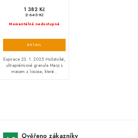
1 382 Kč
2 645 Kč
Momentálně nedostupné
Expirace 23. 1. 2025 Holistické,
ultraprémiové granule Marp s
masem z lososa, které...
O
v
l
á
d
Ověřeno zákazníky