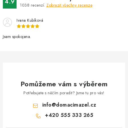
a
4.9
1038
recenzí.
Zobrazit všechny recenze
c
í
Ivana Kubíková
p
r
v
Jsem spokojena.
k
y
v
ý
p
i
Pomůžeme vám s výběrem
s
Potřebujete s něčím poradit? Jsme tu pro vás!
u
info
@
domacimazel.cz
+420 555 333 265