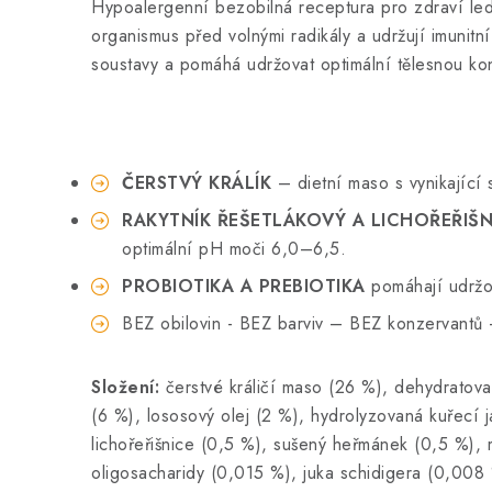
Hypoalergenní bezobilná receptura pro zdraví ledv
organismus před volnými radikály a udržují imunitn
soustavy a pomáhá udržovat optimální tělesnou kon
ČERSTVÝ KRÁLÍK
– dietní maso s vynikající 
RAKYTNÍK ŘEŠETLÁKOVÝ A LICHOŘEŘIŠN
optimální pH moči 6,0–6,5.
PROBIOTIKA A PREBIOTIKA
pomáhají udržov
BEZ obilovin - BEZ barviv – BEZ konzervant
Složení:
čerstvé králičí maso (26 %), dehydratovan
(6 %), lososový olej (2 %), hydrolyzovaná kuřecí j
lichořeřišnice (0,5 %), sušený heřmánek (0,5 %), 
oligosacharidy (0,015 %), juka schidigera (0,008