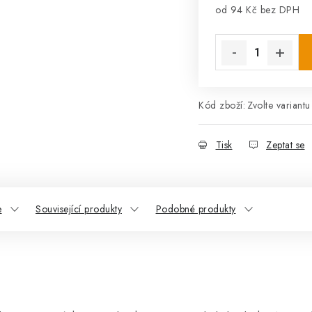
od
94 Kč
bez DPH
Měrná cena:
Kód zboží:
Zvolte variantu
Tisk
Zeptat se
e
Související produkty
Podobné produkty