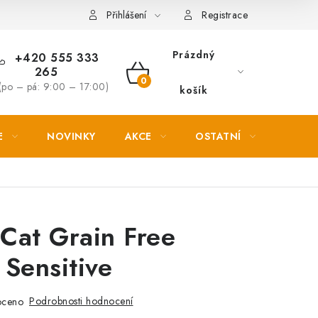
Věrnostní slevy
Přihlášení
Registrace
Prázdný
+420 555 333
265
NÁKUPNÍ
(po – pá: 9:00 – 17:00)
košík
KOŠÍK
E
NOVINKY
AKCE
OSTATNÍ
PETL
 Cat Grain Free
 Sensitive
Podrobnosti hodnocení
oceno