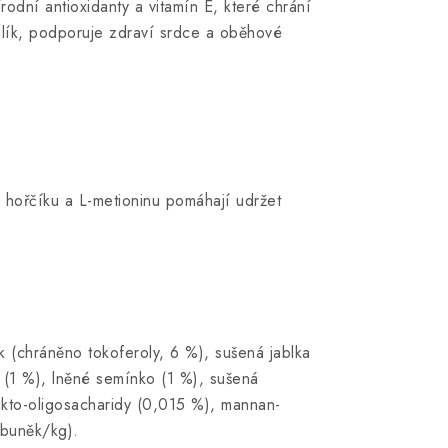
odní antioxidanty a vitamín E, které chrání
králík, podporuje zdraví srdce a oběhové
 hořčíku a L-metioninu pomáhají udržet
k (chráněno tokoferoly, 6 %), sušená jablka
a (1 %), lněné semínko (1 %), sušená
rukto-oligosacharidy (0,015 %), mannan-
 buněk/kg).