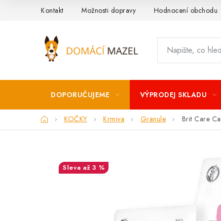
Přejít
Kontakt
Možnosti dopravy
Hodnocení obchodu
na
obsah
DOPORUČUJEME
VÝPRODEJ SKLADU
Domů
KOČKY
Krmiva
Granule
Brit Care Ca
až 3 %