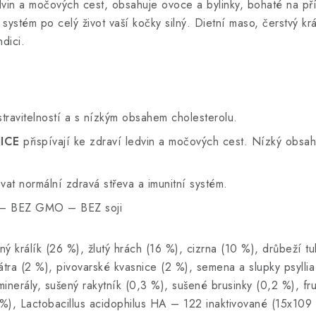
in a močových cest, obsahuje ovoce a bylinky, bohaté na přír
í systém po celý život vaší kočky silný. Dietní maso, čerstvý 
dici.
stravitelností a s nízkým obsahem cholesterolu.
ICE
přispívají ke zdraví ledvin a močových cest. Nízký obsah
at normální zdravá střeva a imunitní systém.
ů – BEZ GMO – BEZ soji
ý králík (26 %), žlutý hrách (16 %), cizrna (10 %), drůbeží tu
átra (2 %), pivovarské kvasnice (2 %), semena a slupky psylli
minerály, sušený rakytník (0,3 %), sušené brusinky (0,2 %), f
 %), Lactobacillus acidophilus HA – 122 inaktivované (15x109