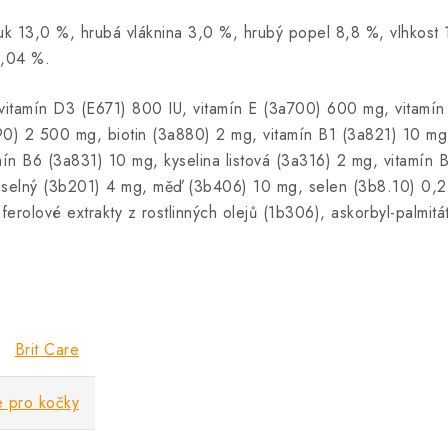
tuk 13,0 %, hrubá vláknina 3,0 %, hrubý popel 8,8 %, vlhko
0,04 %.
vitamín D3 (E671) 800 IU, vitamín E (3a700) 600 mg, vitamí
890) 2 500 mg, biotin (3a880) 2 mg, vitamín B1 (3a821) 10 mg
ín B6 (3a831) 10 mg, kyselina listová (3a316) 2 mg, vitamín
selný (3b201) 4 mg, měď (3b406) 10 mg, selen (3b8.10) 0,2
erolové extrakty z rostlinných olejů (1b306), askorbyl-palmit
Brit Care
e pro kočky