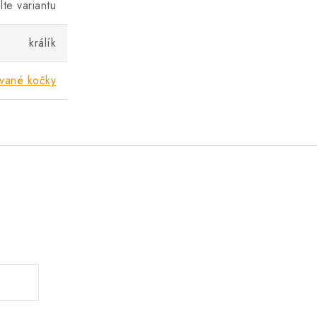
lte variantu
králík
ované kočky
.