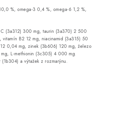
st 10,0 %, omega-3 0,4 %, omega-6 1,2 %,
n C (3a312) 300 mg, taurin (3a370) 2 500
, vitamín B2 12 mg, niacinamid (3a315) 50
 B12 0,04 mg, zinek (3b606) 120 mg, železo
 mg, L-methionin (3c305) 4 000 mg.
át (1b304) a výtažek z rozmarýnu.