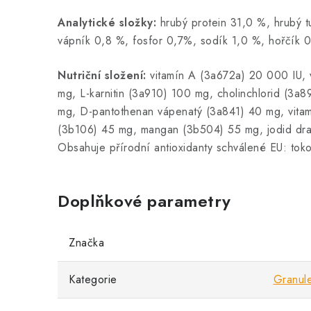
Analytické složky:
hrubý protein 31,0 %, hrubý 
vápník 0,8 %, fosfor 0,7%, sodík 1,0 %, hořčík 
Nutriční složení:
vitamín A (3a672a) 20 000 IU, 
mg, L-karnitin (3a910) 100 mg, cholinchlorid (3a
mg, D-pantothenan vápenatý (3a841) 40 mg, vitam
(3b106) 45 mg, mangan (3b504) 55 mg, jodid dra
Obsahuje přírodní antioxidanty schválené EU: tokof
Doplňkové parametry
Značka
Kategorie
Granul