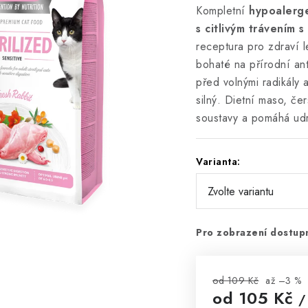
Kompletní
hypoalerge
s citlivým trávením
s
receptura pro zdraví 
bohaté na přírodní ant
před volnými radikály a
silný. Dietní maso, če
soustavy a pomáhá udrž
Varianta:
Pro zobrazení dostupn
od 109 Kč
až –3 %
od
105 Kč
/