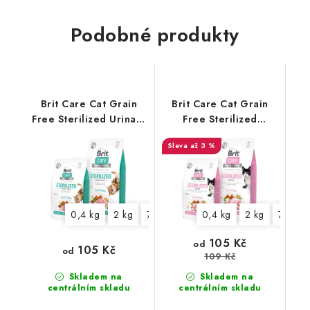
Podobné produkty
Brit Care Cat Grain
Brit Care Cat Grain
Free Sterilized Urinary
Free Sterilized
Health
Sensitive
až 3 %
0,4 kg
2 kg
7 kg
0,4 kg
2 kg
7 kg
105 Kč
od
105 Kč
od
109 Kč
Skladem na
Skladem na
centrálním skladu
centrálním skladu