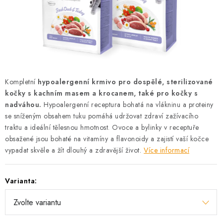
AKCE
OSTATNÍ
PETLOVER
HODNOCENÍ OBCHODU
Kompletní
hypoalergenní krmivo pro dospělé, sterilizované
kočky s kachním masem a krocanem, také pro kočky s
DOPRAVA PO OSTRAVĚ, HLUČÍNĚ A OKOLÍ
nadváhou.
Hypoalergenní receptura bohatá na vlákninu a proteiny
se sníženým obsahem tuku pomáhá udržovat zdraví zažívacího
traktu a ideální tělesnou hmotnost. Ovoce a bylinky v receptuře
Kontakt
Možnosti dopravy
Hodnocení obchodu
obsažené jsou bohaté na vitamíny a flavonoidy a zajistí vaší kočce
Obchodní podmínky
Zásady zpracování osobních údajů
vypadat skvěle a žít dlouhý a zdravější život.
Více informací
Věrnostní slevy
Varianta: