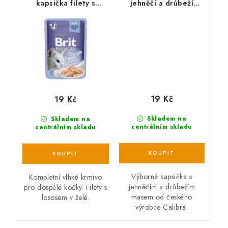
kapsička filety s
jehněčí a drůbeží
lososem v želé - 85g
kousky v omáčce -
100g
19 Kč
19 Kč
Skladem na
Skladem na
centrálním skladu
centrálním skladu
Výborná kapsička s
Kompletní vlhké krmivo
jehněčím a drůbežím
pro dospělé kočky. Filety s
masem od českého
lososem v želé.
výrobce Calibra.