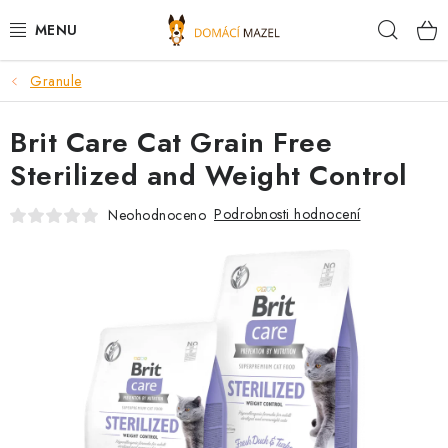
Přejít
Hleda
na
obsah
Granule
DOPORUČUJEME
Brit Care Cat Grain Free
VÝPRODEJ SKLADU
Sterilized and Weight Control
PSI
Podrobnosti hodnocení
Neohodnoceno
KOČKY
KONĚ
PRO CHOVATELE
NOVINKY