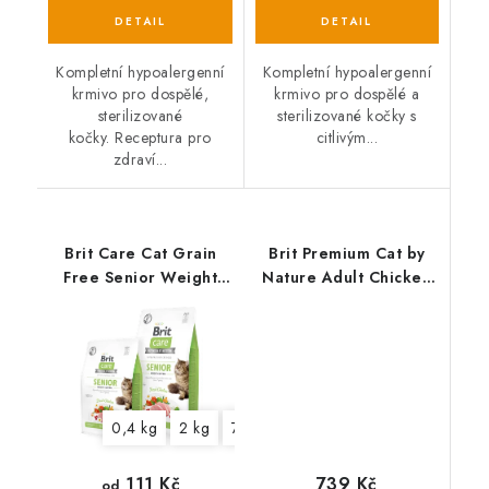
Kompletní hypoalergenní
Kompletní hypoalergenní
krmivo pro dospělé,
krmivo pro dospělé a
sterilizované
sterilizované kočky s
kočky. Receptura pro
citlivým...
zdraví...
Brit Care Cat Grain
Brit Premium Cat by
Free Senior Weight
Nature Adult Chicken
Control
8kg
0,4 kg
2 kg
7 kg
739 Kč
111 Kč
od