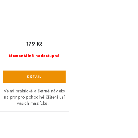
179 Kč
Momentálně nedostupné
Velmi praktické a šetrné návleky
na prst pro pohodlné čištění uší
vašich mazlíčků....
O
v