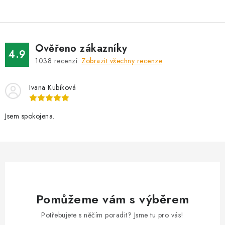
l
á
d
Ověřeno zákazníky
a
4.9
1038
recenzí.
Zobrazit všechny recenze
c
í
Ivana Kubíková
p
r
v
Jsem spokojena.
k
y
v
ý
p
i
Pomůžeme vám s výběrem
s
Potřebujete s něčím poradit? Jsme tu pro vás!
u