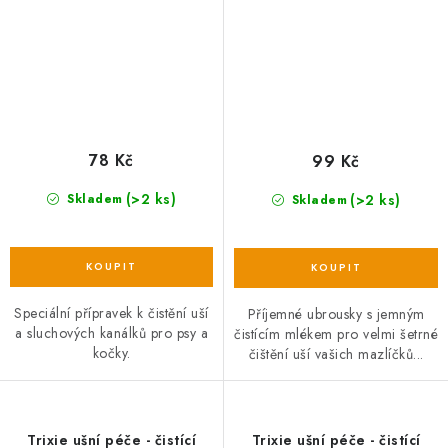
78 Kč
99 Kč
(>2 ks)
(>2 ks)
Skladem
Skladem
Speciální přípravek k čistění uší
Příjemné ubrousky s jemným
a sluchových kanálků pro psy a
čistícím mlékem pro velmi šetrné
kočky.
čištění uší vašich mazlíčků...
Trixie ušní péče - čistící
Trixie ušní péče - čistící