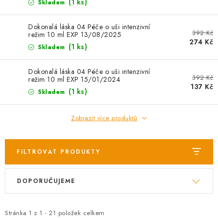
AKCE
(1 ks)
Skladem
OSTATNÍ
Dokonalá láska 04 Péče o uši intenzivní
392 Kč
režim 10 ml EXP 13/08/2025
274 Kč
(1 ks)
Skladem
PETLOVER
Dokonalá láska 04 Péče o uši intenzivní
HODNOCENÍ OBCHODU
392 Kč
režim 10 ml EXP 15/01/2024
137 Kč
(1 ks)
Skladem
DOPRAVA PO OSTRAVĚ, HLUČÍNĚ A OKOLÍ
Zobrazit více produktů
Kontakt
Možnosti dopravy
Hodnocení obchodu
Obchodní podmínky
Zásady zpracování osobních údajů
FILTROVAT PRODUKTY
Věrnostní slevy
V
Ř
DOPORUČUJEME
ý
a
p
z
i
e
Stránka
1
z
1
-
21
položek celkem