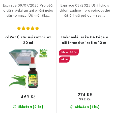
Expirace 09/07/2025 Pro péči
Expirace 08/2025 Ušní lotio s
o uši s výskytem zašpinění nebo
chlorhexidinem pro jednoduché
ušního mazu. Účinné látky...
čištění uší psů od mazu,...
cdVet Čistič uší roztoč ex
Dokonalá láska 04 Péče o
20 ml
uši intenzivní režim 10 ml
EXP 13/08/2025
30 %
Akce
274 Kč
469 Kč
392 Kč
(2 ks)
(1 ks)
Skladem
Skladem