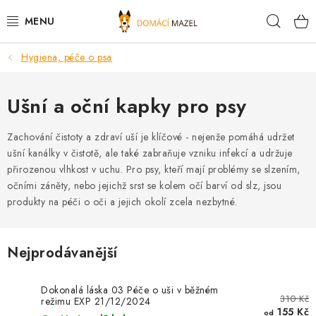
Přejít
Hleda
na
obsah
Hygiena, péče o psa
DOPORUČUJEME
VÝPRODEJ SKLADU
Ušní a oční kapky pro psy
PSI
Zachování čistoty a zdraví uší je klíčové - nejenže pomáhá udržet
ušní kanálky v čistotě, ale také zabraňuje vzniku infekcí a udržuje
přirozenou vlhkost v uchu. Pro psy, kteří mají problémy se slzením,
KOČKY
očními záněty, nebo jejichž srst se kolem očí barví od slz, jsou
produkty na péči o oči a jejich okolí zcela nezbytné.
KONĚ
PRO CHOVATELE
Nejprodávanější
NOVINKY
Dokonalá láska 03 Péče o uši v běžném
310 Kč
režimu EXP 21/12/2024
155 Kč
od