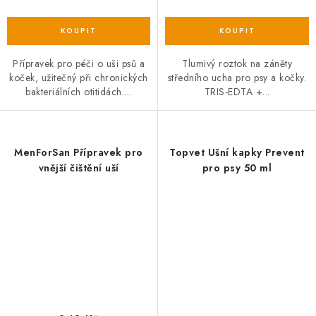
Přípravek pro péči o uši psů a
Tlumivý roztok na záněty
koček, užitečný při chronických
středního ucha pro psy a kočky.
bakteriálních otitidách....
TRIS-EDTA +...
MenForSan Přípravek pro
Topvet Ušní kapky Prevent
vnější čištění uší
pro psy 50 ml