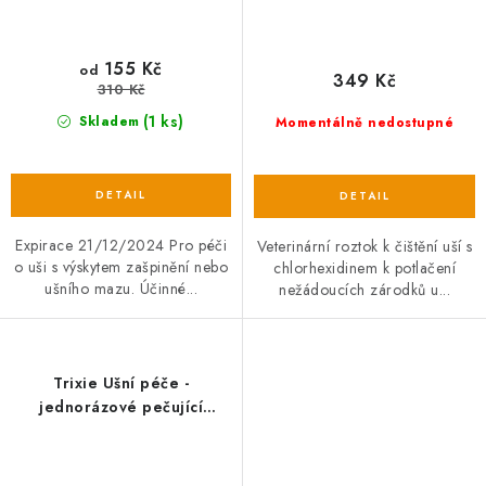
155 Kč
od
349 Kč
310 Kč
(1 ks)
Skladem
Momentálně nedostupné
Expirace 21/12/2024 Pro péči
Veterinární roztok k čištění uší s
o uši s výskytem zašpinění nebo
chlorhexidinem k potlačení
ušního mazu. Účinné...
nežádoucích zárodků u...
Trixie Ušní péče -
jednorázové pečující
návleky na prst, 50ks