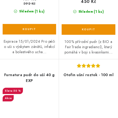
450 Kč
392 Kč
(1 ks)
(1 ks)
Skladem
Skladem
Expirace 15/01/2024 Pro péči
100% přírodní pudr (z BIO a
o uši s výskytem zánětů, infekcí
FairTrade ingrediencí), který
a bolestivého ucha....
pomáhá v boji s kvasinkami....
Furnatura pudr do uší 40 g
Otofin ušní roztok - 100 ml
EXP
50 %
Akce