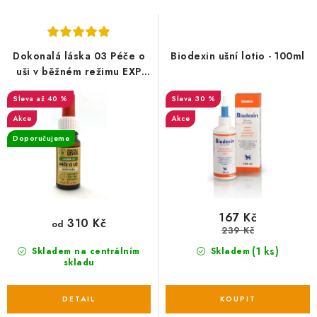
s
n
p
í
r
p
Dokonalá láska 03 Péče o
Biodexin ušní lotio - 100ml
o
r
uši v běžném režimu EXP
09/07/2025
d
o
až 40 %
30 %
u
d
Akce
Akce
k
u
Doporučujeme
t
k
ů
t
ů
167 Kč
310 Kč
od
239 Kč
(1 ks)
Skladem na centrálním
Skladem
skladu