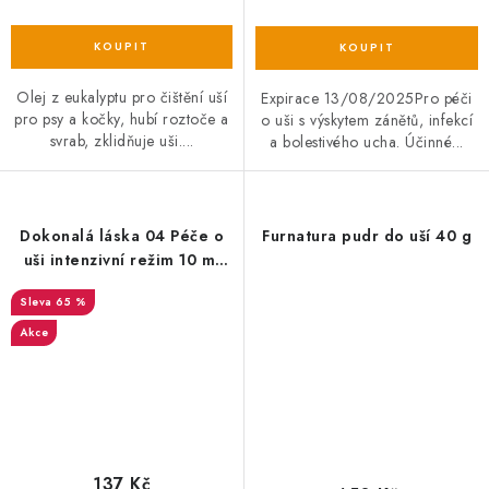
Olej z eukalyptu pro čištění uší
Expirace 13/08/2025Pro péči
pro psy a kočky, hubí roztoče a
o uši s výskytem zánětů, infekcí
svrab, zklidňuje uši....
a bolestivého ucha. Účinné...
Dokonalá láska 04 Péče o
Furnatura pudr do uší 40 g
uši intenzivní režim 10 ml
EXP 15/01/2024
65 %
Akce
137 Kč