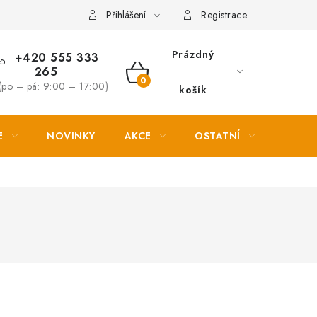
Věrnostní slevy
Přihlášení
Registrace
Prázdný
+420 555 333
265
NÁKUPNÍ
(po – pá: 9:00 – 17:00)
košík
KOŠÍK
E
NOVINKY
AKCE
OSTATNÍ
PETL