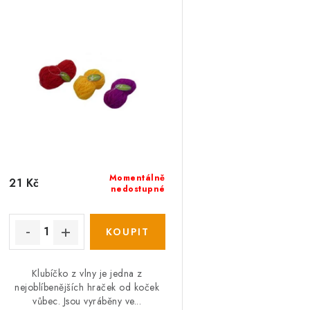
n
p
í
p
s
r
p
o
r
d
o
u
d
k
Momentálně
21 Kč
u
nedostupné
t
k
ů
ů
Klubíčko z vlny je jedna z
nejoblíbenějších hraček od koček
vůbec. Jsou vyráběny ve...