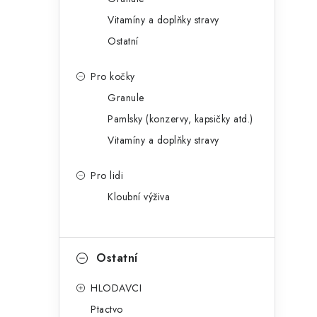
Vitamíny a doplňky stravy
Ostatní
Pro kočky
Granule
Pamlsky (konzervy, kapsičky atd.)
i
Vitamíny a doplňky stravy
Pro lidi
Kloubní výživa
Ostatní
HLODAVCI
Ptactvo