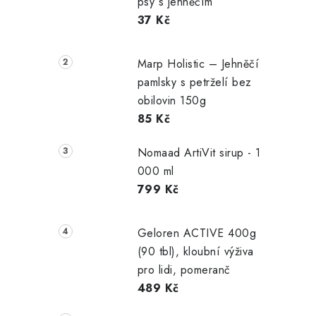
psy s jehněčím
37 Kč
Marp Holistic – Jehněčí
pamlsky s petrželí bez
obilovin 150g
85 Kč
Nomaad ArtiVit sirup - 1
000 ml
799 Kč
Geloren ACTIVE 400g
(90 tbl), kloubní výživa
pro lidi, pomeranč
489 Kč