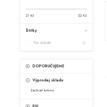
o
s
21
Kč
22
Kč
t
r
Štítky
a
Na skladě
0
n
n
K
Přeskočit
í
DOPORUČUJEME
kategorie
a
p
t
Výprodej skladu
a
e
n
Zachraň krmivo
g
e
o
PSI