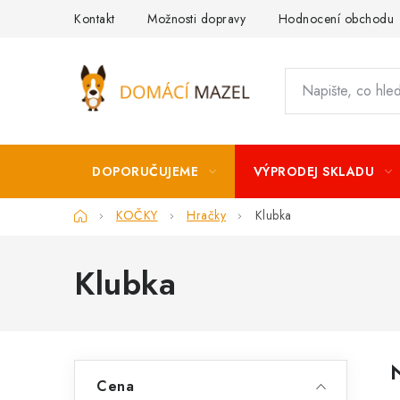
Přejít
Kontakt
Možnosti dopravy
Hodnocení obchodu
na
obsah
DOPORUČUJEME
VÝPRODEJ SKLADU
Domů
KOČKY
Hračky
Klubka
Klubka
P
Cena