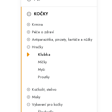
r
l
i
i
KOČKY
e
Krmiva
Péče o zdraví
Antiparazitika, pinzety, kartáče a nůžky
Hračky
Klubka
Míčky
Myši
Proutky
t
Kočkolit, stelivo
Misky
Vybavení pro kočky