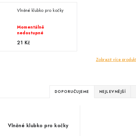
Vlněné klubko pro kočky
Momentálně
nedostupné
21 Kč
Zobrazit více produk
Ř
DOPORUČUJEME
NEJLEVNĚJŠÍ
a
z
V
e
Vlněné klubko pro kočky
ý