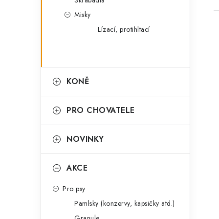
Škrabadla
Misky
Lízací, protihltací
l
KONĚ
PRO CHOVATELE
NOVINKY
í
AKCE
Pro psy
r
Pamlsky (konzervy, kapsičky atd.)
Granule