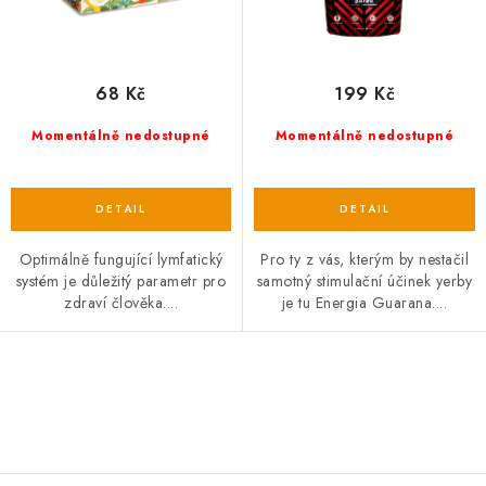
ů
t
ů
68 Kč
199 Kč
Momentálně nedostupné
Momentálně nedostupné
Optimálně fungující lymfatický
Pro ty z vás, kterým by nestačil
systém je důležitý parametr pro
samotný stimulační účinek yerby
zdraví člověka....
je tu Energia Guarana....
O
v
l
á