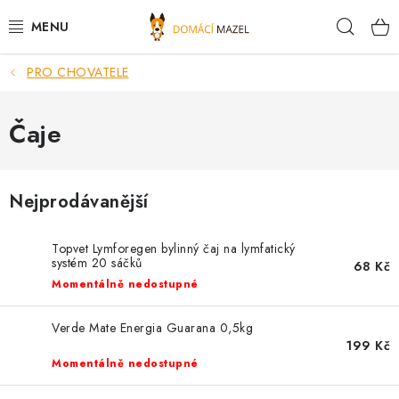
Přejít
Hleda
na
obsah
PRO CHOVATELE
DOPORUČUJEME
VÝPRODEJ SKLADU
Čaje
PSI
Nejprodávanější
KOČKY
Topvet Lymforegen bylinný čaj na lymfatický
KONĚ
systém 20 sáčků
68 Kč
Momentálně nedostupné
PRO CHOVATELE
Verde Mate Energia Guarana 0,5kg
199 Kč
NOVINKY
Momentálně nedostupné