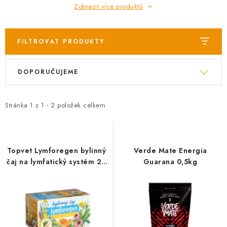
AKCE
Zobrazit více produktů
OSTATNÍ
FILTROVAT PRODUKTY
PETLOVER
V
Ř
DOPORUČUJEME
ý
a
HODNOCENÍ OBCHODU
p
z
i
e
Stránka
1
z
1
-
2
položek celkem
DOPRAVA PO OSTRAVĚ, HLUČÍNĚ A OKOLÍ
s
n
p
í
Kontakt
Možnosti dopravy
Hodnocení obchodu
r
p
Topvet Lymforegen bylinný
Obchodní podmínky
Zásady zpracování osobních údajů
Verde Mate Energia
o
r
čaj na lymfatický systém 20
Guarana 0,5kg
Věrnostní slevy
sáčků
d
o
u
d
k
u
t
k