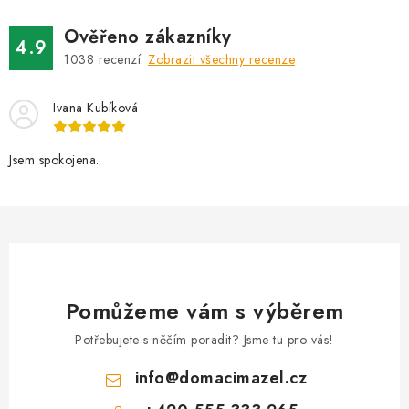
d
Ověřeno zákazníky
a
4.9
1038
recenzí.
Zobrazit všechny recenze
c
í
Ivana Kubíková
p
r
v
Jsem spokojena.
k
y
v
ý
p
i
Pomůžeme vám s výběrem
s
Potřebujete s něčím poradit? Jsme tu pro vás!
u
info
@
domacimazel.cz