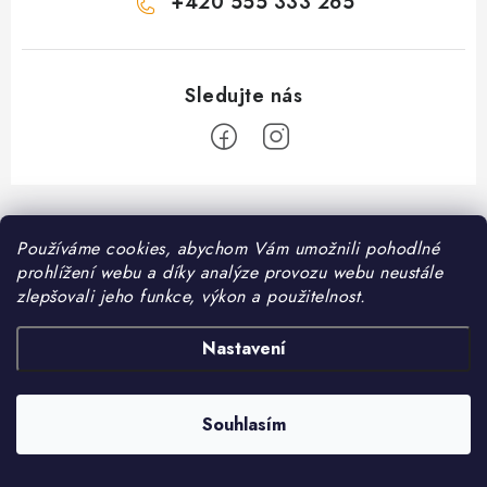
+420 555 333 265
Z
á
Informace pro vás
Používáme cookies, abychom Vám umožnili pohodlné
p
prohlížení webu a díky analýze provozu webu neustále
a
Kontakt
zlepšovali jeho funkce, výkon a použitelnost.
❤️ Oblíbené kategorie
t
Možnosti dopravy
í
Granule pro psy
Nastavení
Facebook
Hodnocení obchodu
Granule pro kočky
Obchodní podmínky
Souhlasím
Copyright 2026
DomaciMazel.cz
. Všechna práva vyhrazena.
Vytvořil Shoptet
Zásady zpracování osobních údajů
Péče o zdraví psů