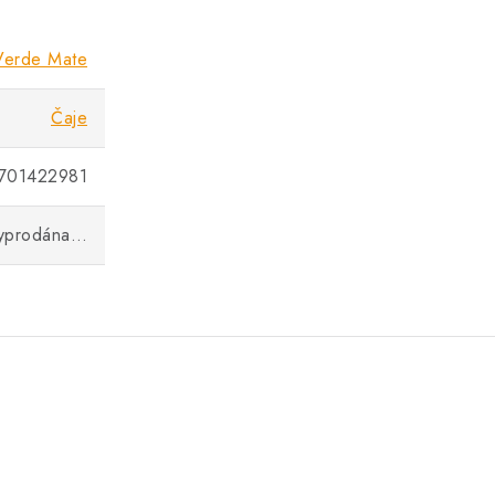
Verde Mate
Čaje
701422981
vyprodána…
.