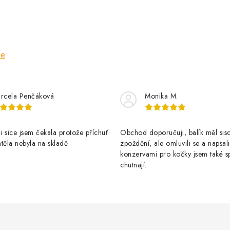
ze
rcela Penčáková
Monika M.
 sice jsem čekala protože příchuť
Obchod doporučuji, balík měl sis
těla nebyla na skladě
zpoždění, ale omluvili se a napsal
konzervami pro kočky jsem také s
chutnají.