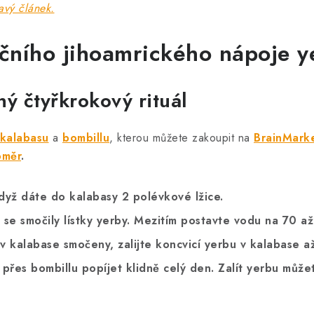
avý článek.
ičního jihoamrického nápoje y
ý čtyřkrokový rituál
kalabasu
a
bombillu
, kterou můžete zakoupit na
BrainMark
oměr
.
dyž dáte do kalabasy 2 polévkové lžice.
 se smočily lístky yerby. Mezitím postavte vodu na 70 a
 v kalabase smočeny, zalijte koncvicí yerbu v kalabase a
přes bombillu popíjet klidně celý den. Zalít yerbu můž