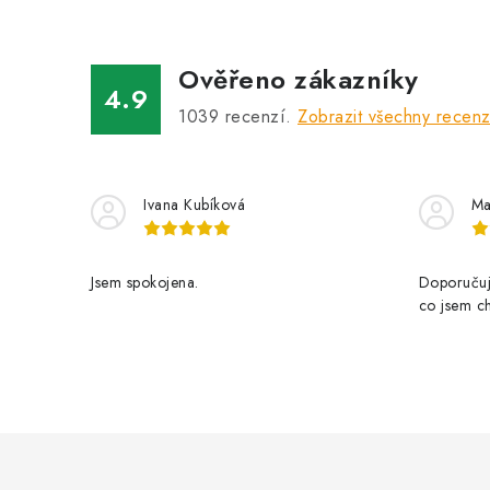
Ověřeno zákazníky
4.9
1039
recenzí.
Zobrazit všechny recen
Ivana Kubíková
Ma
Jsem spokojena.
Doporučuji
co jsem ch