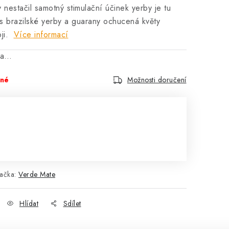
y nestačil samotný stimulační účinek yerby je tu
 brazilské yerby a guarany ochucená květy
ji.
Více informací
na…
pné
Možnosti doručení
ačka:
Verde Mate
Hlídat
Sdílet