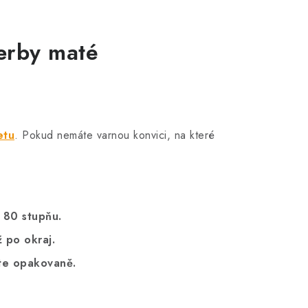
erby maté
etu
. Pokud nemáte varnou konvici, na které
ž 80 stupňu.
ž po okraj.
ete opakovaně.