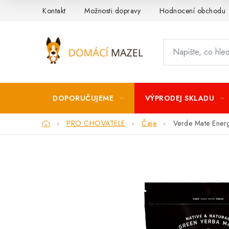
Přejít
Kontakt
Možnosti dopravy
Hodnocení obchodu
na
obsah
DOPORUČUJEME
VÝPRODEJ SKLADU
Domů
PRO CHOVATELE
Čaje
Verde Mate Ener