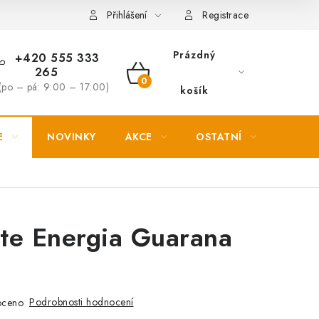
Věrnostní slevy
Přihlášení
Registrace
Prázdný
+420 555 333
265
NÁKUPNÍ
(po – pá: 9:00 – 17:00)
košík
KOŠÍK
E
NOVINKY
AKCE
OSTATNÍ
PETL
te Energia Guarana
Podrobnosti hodnocení
oceno