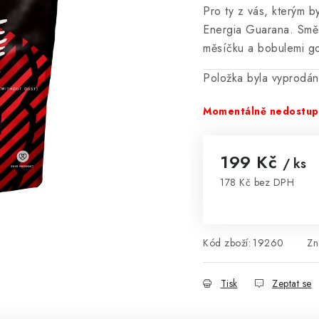
Pro ty z vás, kterým b
Energia Guarana. Směs
měsíčku a bobulemi go
Položka byla vyprodá
Momentálně nedostu
199 Kč
/ ks
178 Kč bez DPH
Měrná cena:
Kód zboží:
19260
Zn
Tisk
Zeptat se