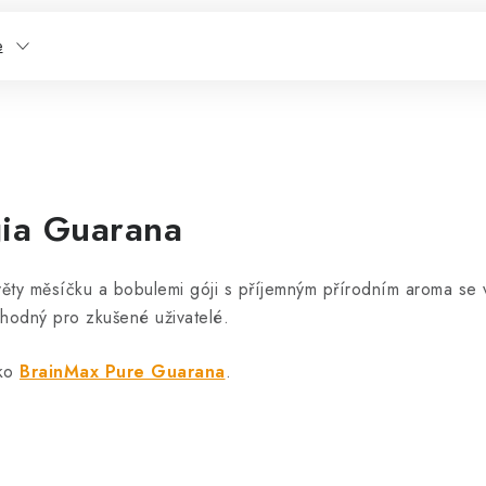
e
gia Guarana
věty měsíčku a bobulemi góji s příjemným přírodním aroma se
Vhodný pro zkušené uživatelé.
ako
BrainMax Pure Guarana
.