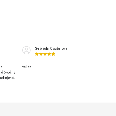
Gabriela Coubalova
ce
velice
i důvod. S
pokojená,