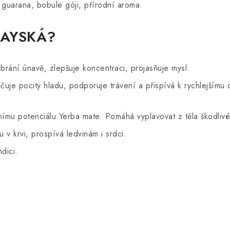
 guarana, bobule góji, přírodní aroma.
UAYSKÁ?
 brání únavě, zlepšuje koncentraci, projasňuje mysl.
uje pocity hladu, podporuje trávení a přispívá k rychlejšímu
ímu potenciálu Yerba mate. Pomáhá vyplavovat z těla škodlivé 
u v krvi, prospívá ledvinám i srdci.
dici.