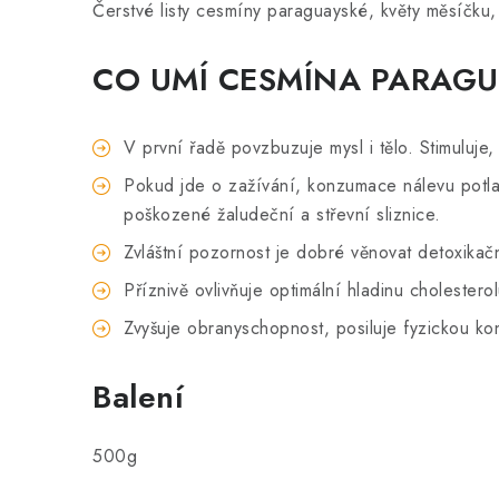
Čerstvé listy cesmíny paraguayské, květy měsíčku,
CO UMÍ CESMÍNA PARAG
V první řadě povzbuzuje mysl i tělo. Stimuluje,
Pokud jde o zažívání, konzumace nálevu potlač
poškozené žaludeční a střevní sliznice.
Zvláštní pozornost je dobré věnovat detoxikačn
Příznivě ovlivňuje optimální hladinu cholesterol
Zvyšuje obranyschopnost, posiluje fyzickou kon
Balení
500g