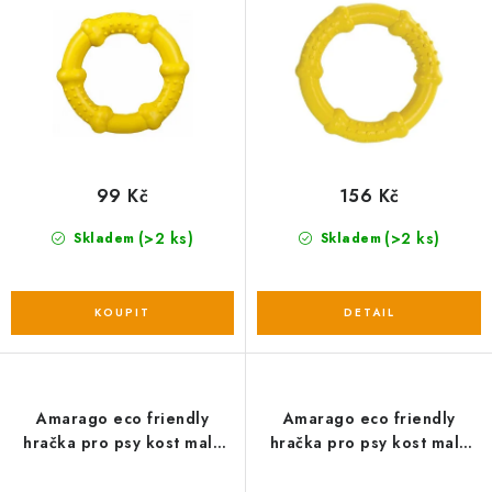
u
d
k
u
t
k
ů
t
ů
99 Kč
156 Kč
(>2 ks)
(>2 ks)
Skladem
Skladem
Amarago eco friendly
Amarago eco friendly
hračka pro psy kost malá
hračka pro psy kost malá
modrá, 13cm/70g
růžová, 13cm/70g