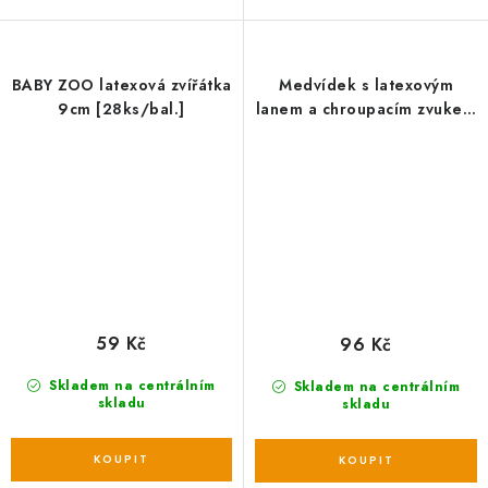
BABY ZOO latexová zvířátka
Medvídek s latexovým
9cm [28ks/bal.]
lanem a chroupacím zvukem
15 cm, latex HipHop
59 Kč
96 Kč
Skladem na centrálním
Skladem na centrálním
skladu
skladu