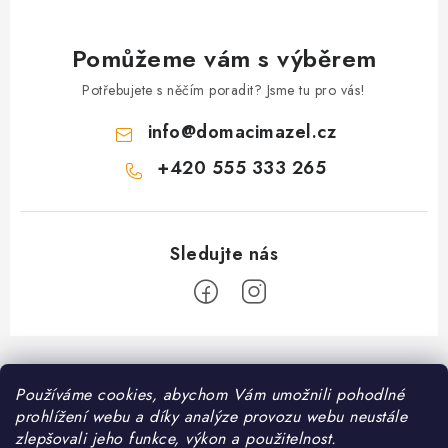
ý
p
i
Pomůžeme vám s výběrem
s
Potřebujete s něčím poradit? Jsme tu pro vás!
u
info
@
domacimazel.cz
+420 555 333 265
Z
á
Informace pro vás
Používáme cookies, abychom Vám umožnili pohodlné
p
prohlížení webu a díky analýze provozu webu neustále
a
Kontakt
zlepšovali jeho funkce, výkon a použitelnost.
❤️ Oblíbené kategorie