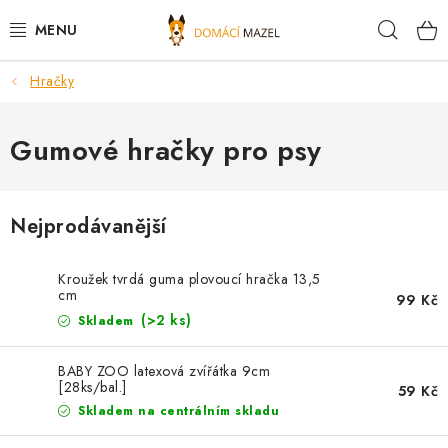
Přejít
Hleda
na
obsah
Hračky
DOPORUČUJEME
VÝPRODEJ SKLADU
Gumové hračky pro psy
PSI
Nejprodávanější
KOČKY
Kroužek tvrdá guma plovoucí hračka 13,5
KONĚ
cm
99 Kč
(>2 ks)
Skladem
PRO CHOVATELE
BABY ZOO latexová zvířátka 9cm
[28ks/bal.]
59 Kč
NOVINKY
Skladem na centrálním skladu