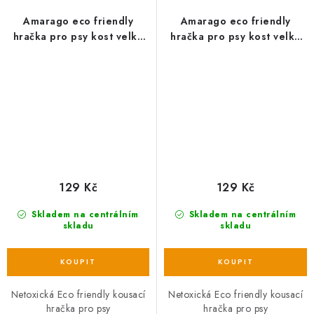
Amarago eco friendly
Amarago eco friendly
hračka pro psy kost velká
hračka pro psy kost velká
růžová z TRP pěny,
žlutá z TRP pěny, 15cm/76g
15cm/76g
129 Kč
129 Kč
Skladem na centrálním
Skladem na centrálním
skladu
skladu
Netoxická Eco friendly kousací
Netoxická Eco friendly kousací
hračka pro psy
hračka pro psy