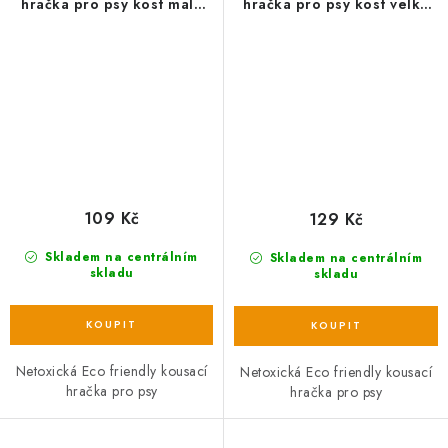
hračka pro psy kost malá
hračka pro psy kost velká
žlutá, 13cm/70g
modrá z TRP pěny,
15cm/76g
109 Kč
129 Kč
Skladem na centrálním
Skladem na centrálním
skladu
skladu
Netoxická Eco friendly kousací
Netoxická Eco friendly kousací
hračka pro psy
hračka pro psy