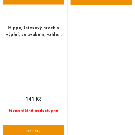
Hippo, latexový hroch s
výplní, se zvukem, vzhled
kámen, 15cm - DOPRODEJ
141 Kč
Momentálně nedostupné