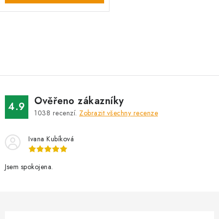
O
v
l
á
d
Ověřeno zákazníky
a
4.9
1038
recenzí.
Zobrazit všechny recenze
c
í
Ivana Kubíková
p
r
v
Jsem spokojena.
k
y
v