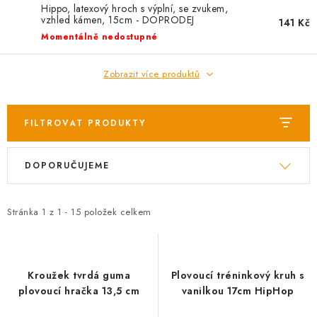
AKCE
Hippo, latexový hroch s výplní, se zvukem,
vzhled kámen, 15cm - DOPRODEJ
141 Kč
OSTATNÍ
Momentálně nedostupné
PETLOVER
Zobrazit více produktů
HODNOCENÍ OBCHODU
FILTROVAT PRODUKTY
DOPRAVA PO OSTRAVĚ, HLUČÍNĚ A OKOLÍ
V
Ř
DOPORUČUJEME
ý
a
Kontakt
Možnosti dopravy
Hodnocení obchodu
p
z
i
e
Obchodní podmínky
Zásady zpracování osobních údajů
Stránka
1
z
1
-
15
položek celkem
s
n
Věrnostní slevy
p
í
r
p
Kroužek tvrdá guma
Plovoucí tréninkový kruh s
o
r
plovoucí hračka 13,5 cm
vanilkou 17cm HipHop
d
o