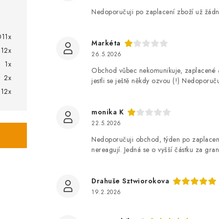
Nedoporučuji po zaplacení zboží už žádn
011x
Markéta
12x
26.5.2026
1x
Obchod vůbec nekomunikuje, zaplacené a
2x
jestli se ještě někdy ozvou (!) Nedoporuču
12x
monika K
22.5.2026
Nedoporučuji obchod, týden po zaplacení
nereagují. Jedná se o vyšší částku za gran
Drahuše Sztwiorokova
19.2.2026