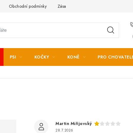
Obchodní podmínky
Zásady zpracování osobních údajů
PSI
KOČKY
KONĚ
PRO CHOVATEL
Martin Miřijovský
28.7.2026