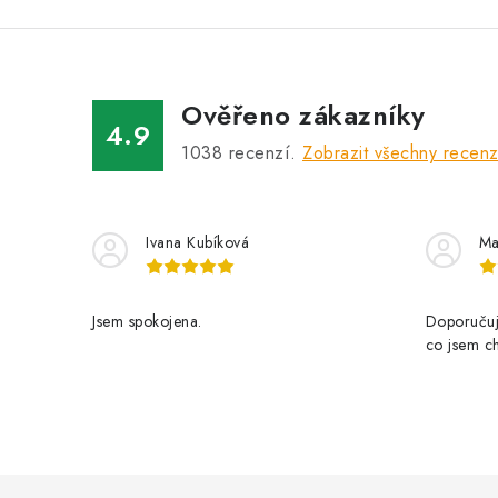
á
á
n
d
k
a
o
Ověřeno zákazníky
v
c
4.9
1038
recenzí.
Zobrazit všechny recen
á
í
n
p
í
r
Ivana Kubíková
Ma
v
k
Jsem spokojena.
Doporučuji
y
co jsem ch
v
ý
p