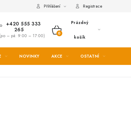
Věrnostní slevy
Přihlášení
Registrace
Prázdný
+420 555 333
265
NÁKUPNÍ
(po – pá: 9:00 – 17:00)
košík
KOŠÍK
E
NOVINKY
AKCE
OSTATNÍ
PETL