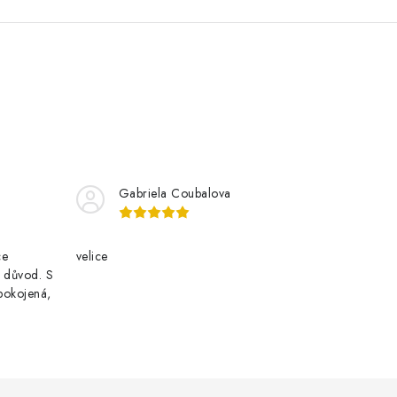
Gabriela Coubalova
ce
velice
i důvod. S
pokojená,