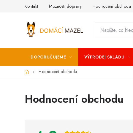
Přejít
Kontakt
Možnosti dopravy
Hodnocení obchodu
na
obsah
DOPORUČUJEME
VÝPRODEJ SKLADU
Domů
Hodnocení obchodu
V
Hodnocení obchodu
ý
p
i