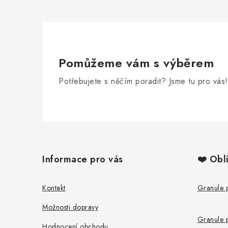
i
s
u
Pomůžeme vám s výběrem
Potřebujete s něčím poradit? Jsme tu pro vás!
Z
á
Informace pro vás
❤️ Obl
p
a
Kontakt
Granule 
t
Možnosti dopravy
Granule 
í
Hodnocení obchodu