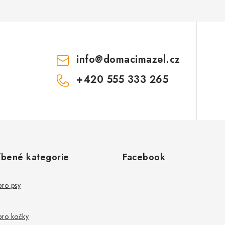
info
@
domacimazel.cz
+420 555 333 265
íbené kategorie
Facebook
pro psy
pro kočky