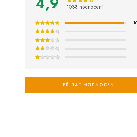
4,9
s
1038 hodnocení
h
1
o
d
n
o
c
PŘIDAT HODNOCENÍ
e
n
í