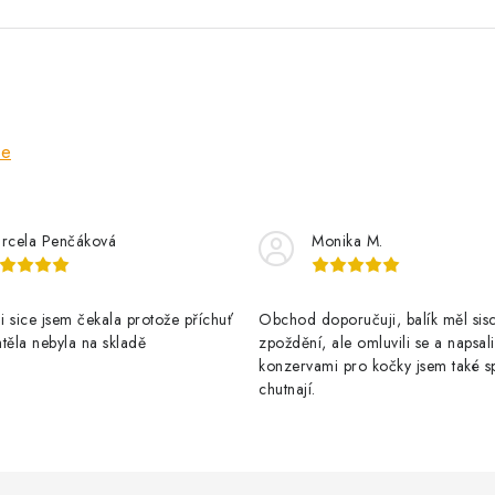
ze
rcela Penčáková
Monika M.
 sice jsem čekala protože příchuť
Obchod doporučuji, balík měl sis
těla nebyla na skladě
zpoždění, ale omluvili se a napsal
konzervami pro kočky jsem také s
chutnají.