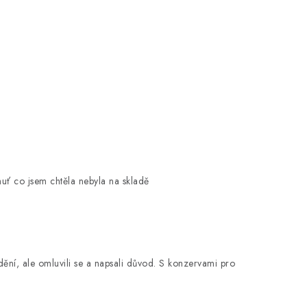
huť co jsem chtěla nebyla na skladě
ění, ale omluvili se a napsali důvod. S konzervami pro