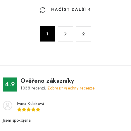
O
NAČÍST DALŠÍ 4
v
l
á
S
d
1
2
t
a
r
c
á
n
í
k
p
o
r
v
v
Ověřeno zákazníky
4.9
á
k
1038
recenzí.
Zobrazit všechny recenze
n
y
í
v
Ivana Kubíková
ý
p
Jsem spokojena.
i