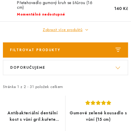
AKCE
Přetahovadlo gumový kruh se šňůrou (16
cm)
140 Kč
Momentálně nedostupné
OSTATNÍ
Zobrazit více produktů
PETLOVER
HODNOCENÍ OBCHODU
FILTROVAT PRODUKTY
DOPRAVA PO OSTRAVĚ, HLUČÍNĚ A OKOLÍ
V
Ř
DOPORUČUJEME
ý
a
p
z
Kontakt
Možnosti dopravy
Hodnocení obchodu
i
e
Stránka
Obchodní podmínky
1
z
2
-
31
položek celkem
Zásady zpracování osobních údajů
s
n
Věrnostní slevy
p
í
r
p
Antibakteriální dentální
Gumové zelené kousadlo s
o
r
kost s vůní gril.kuřete
vůní (15 cm)
HipHop přírodní guma 11
d
o