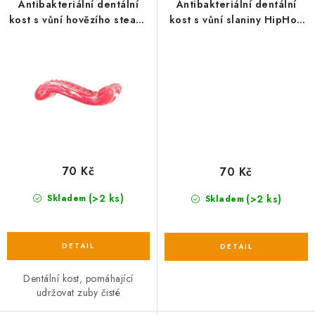
Antibakteriální dentální
Antibakteriální dentální
kost s vůní hovězího steaku
kost s vůní slaniny HipHop
HipHop přírodní guma 11
přírodní guma 11 cm
cm
70 Kč
70 Kč
(>2 ks)
(>2 ks)
Skladem
Skladem
Dentální kost, pomáhající
udržovat zuby čisté