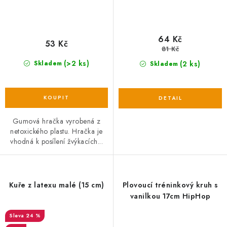
64 Kč
53 Kč
81 Kč
(>2 ks)
(2 ks)
Skladem
Skladem
Gumová hračka vyrobená z
netoxického plastu. Hračka je
vhodná k posílení žvýkacích...
Kuře z latexu malé (15 cm)
Plovoucí tréninkový kruh s
vanilkou 17cm HipHop
24 %