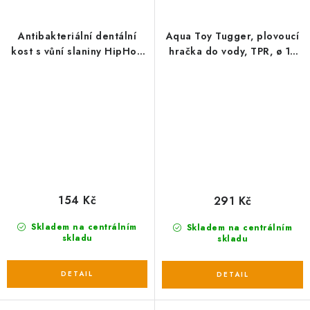
Antibakteriální dentální
Aqua Toy Tugger, plovoucí
kost s vůní slaniny HipHop
hračka do vody, TPR, ø 17
přírodní guma 16,5 cm
cm
154 Kč
291 Kč
Skladem na centrálním
Skladem na centrálním
skladu
skladu