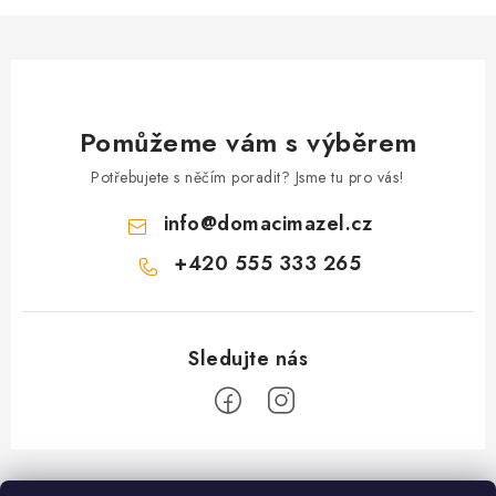
s
u
Pomůžeme vám s výběrem
Potřebujete s něčím poradit? Jsme tu pro vás!
info
@
domacimazel.cz
+420 555 333 265
Z
á