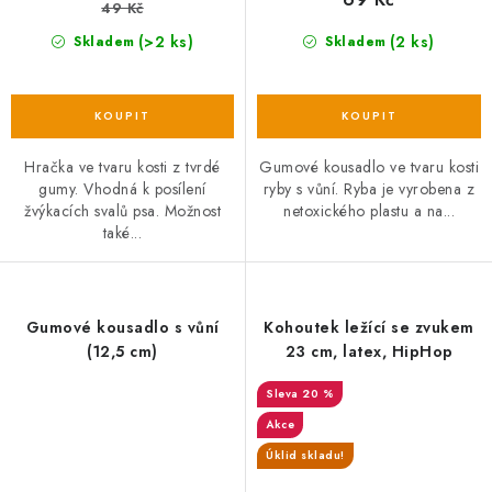
49 Kč
(>2 ks)
(2 ks)
Skladem
Skladem
Hračka ve tvaru kosti z tvrdé
Gumové kousadlo ve tvaru kosti
gumy. Vhodná k posílení
ryby s vůní. Ryba je vyrobena z
žvýkacích svalů psa. Možnost
netoxického plastu a na...
také...
Gumové kousadlo s vůní
Kohoutek ležící se zvukem
(12,5 cm)
23 cm, latex, HipHop
20 %
Akce
Úklid skladu!