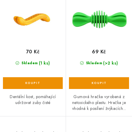
cm
u
d
k
u
t
k
ů
t
ů
70 Kč
69 Kč
(1 ks)
(>2 ks)
Skladem
Skladem
Dentální kost, pomáhající
Gumová hračka vyrobená z
udržovat zuby čisté
netoxického plastu. Hračka je
vhodná k posílení žvýkacích...