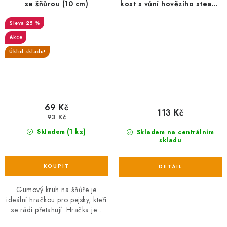
se šňůrou (10 cm)
kost s vůní hovězího steaku
HipHop přírodní guma 13,5
25 %
cm
Akce
Úklid skladu!
69 Kč
113 Kč
93 Kč
(1 ks)
Skladem
Skladem na centrálním
skladu
Gumový kruh na šňůře je
ideální hračkou pro pejsky, kteří
se rádi přetahují. Hračka je...