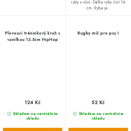
ryby s vůní. Délka ryby činí 14
cm. Ryba je...
Plovoucí tréninkový kruh s
Rugby míč pro psy I
vanilkou 13.5cm HipHop
124 Kč
52 Kč
Skladem na centrálním
Skladem na centrálním
skladu
skladu