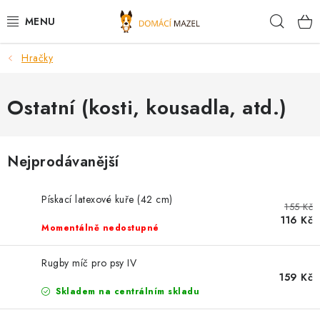
Přejít
Hleda
na
obsah
Hračky
DOPORUČUJEME
VÝPRODEJ SKLADU
Ostatní (kosti, kousadla, atd.)
PSI
Nejprodávanější
KOČKY
Pískací latexové kuře (42 cm)
155 Kč
KONĚ
116 Kč
Momentálně nedostupné
PRO CHOVATELE
Rugby míč pro psy IV
159 Kč
NOVINKY
Skladem na centrálním skladu