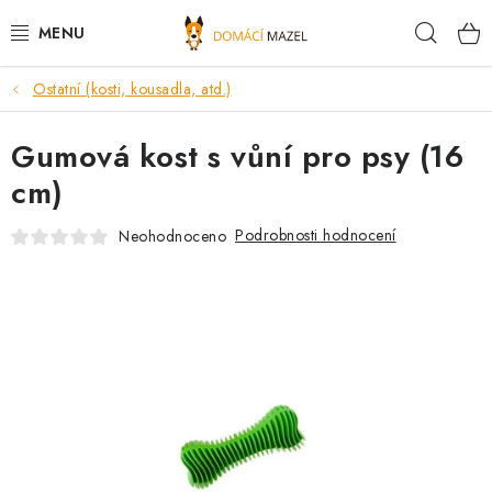
Přejít
Hleda
na
obsah
Ostatní (kosti, kousadla, atd.)
DOPORUČUJEME
Gumová kost s vůní pro psy (16
VÝPRODEJ SKLADU
cm)
PSI
Podrobnosti hodnocení
Neohodnoceno
KOČKY
KONĚ
PRO CHOVATELE
NOVINKY