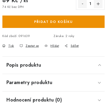
89 Kč
/ ks
74 Kč bez DPH
Měrná cena:
PŘIDAT DO KOŠÍKU
Kód zboží:
091639
Záruka
:
2 roky
Tisk
Zeptat se
Hlídat
Sdílet
Popis produktu
Parametry produktu
Hodnocení produktu (0)