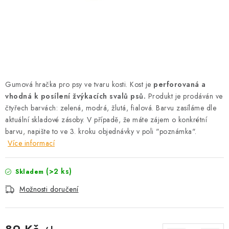
AKCE
OSTATNÍ
PETLOVER
HODNOCENÍ OBCHODU
Gumová hračka pro psy ve tvaru kosti. Kost je
perforovaná a
vhodná k posílení žvýkacích svalů psů.
Produkt je prodáván ve
DOPRAVA PO OSTRAVĚ, HLUČÍNĚ A OKOLÍ
čtyřech barvách: zelená, modrá, žlutá, fialová. Barvu zasíláme dle
aktuální skladové zásoby. V případě, že máte zájem o konkrétní
barvu, napište to ve 3. kroku objednávky v poli "poznámka".
Kontakt
Možnosti dopravy
Hodnocení obchodu
Více informací
Obchodní podmínky
Zásady zpracování osobních údajů
Věrnostní slevy
(>2 ks)
Skladem
Možnosti doručení