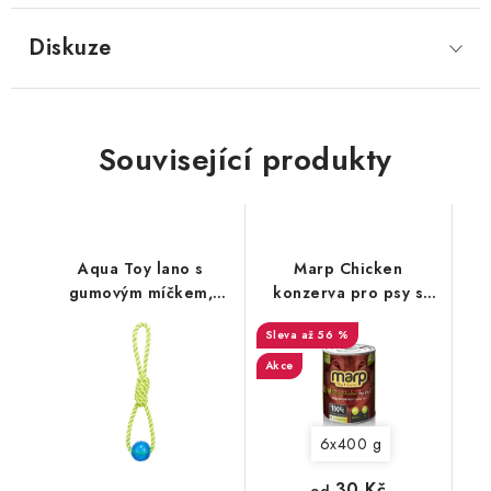
Diskuze
Související produkty
Aqua Toy lano s
Marp Chicken
gumovým míčkem,
konzerva pro psy s
plovoucí, ø 6 × 40 cm,
kuřecím
až 56 %
polyester/TPR
Akce
6x400 g
30 Kč
od