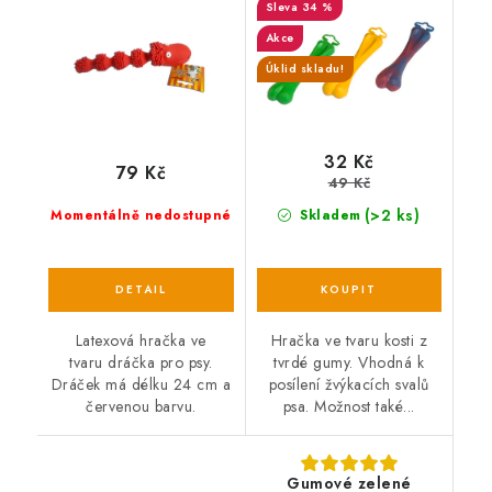
34 %
Akce
Úklid skladu!
32 Kč
79 Kč
49 Kč
(>2 ks)
Momentálně nedostupné
Skladem
Latexová hračka ve
Hračka ve tvaru kosti z
tvaru dráčka pro psy.
tvrdé gumy. Vhodná k
Dráček má délku 24 cm a
posílení žvýkacích svalů
červenou barvu.
psa. Možnost také...
Gumové zelené