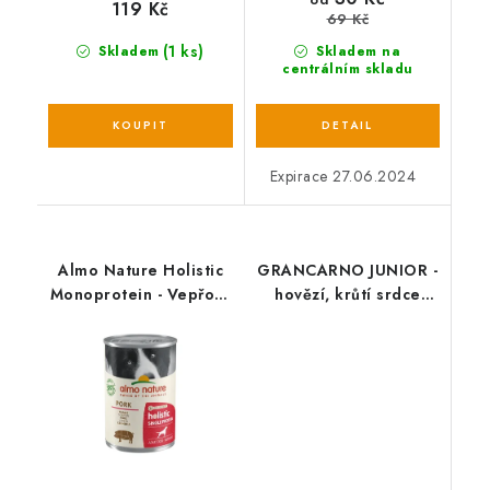
119 Kč
69 Kč
(1 ks)
Skladem
Skladem na
centrálním skladu
Expirace 27.06.2024
Almo Nature Holistic
GRANCARNO JUNIOR -
Monoprotein - Vepřová
hovězí, krůtí srdce
400g
400g