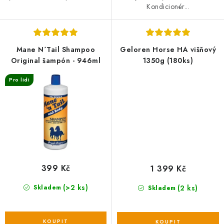
Kondicionér...
Mane N´Tail Shampoo
Geloren Horse HA višňový
Original šampón - 946ml
1350g (180ks)
Pro lidi
399 Kč
1 399 Kč
(>2 ks)
(2 ks)
Skladem
Skladem