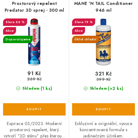
r
p
Prostorový repelent
MANE 'N TAIL Conditioner
o
r
Predator 3D sprej - 300 ml
946 ml
d
o
66 %
19 %
u
d
Akce
Akce
k
u
Doporučujeme
Úklid skladu!
t
k
ů
t
ů
91 Kč
321 Kč
269 Kč
399 Kč
(1 ks)
(>2 ks)
Skladem
Skladem
Expirace 03/2023. Moderní
Exkluzivní a originální, vysoce
prostorový repelent, který
koncentrovaná formule s
vytvoří "3D stěnu" přes kterou...
jedinečným účinkem.