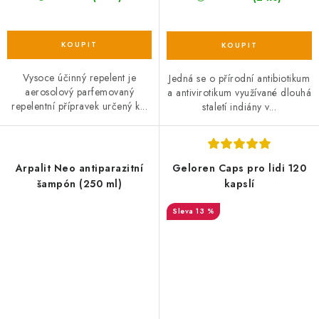
Vysoce účinný repelent je
Jedná se o přírodní antibiotikum
aerosolový parfemovaný
a antivirotikum využívané dlouhá
repelentní přípravek určený k...
staletí indiány v...
Arpalit Neo antiparazitní
Geloren Caps pro lidi 120
šampón (250 ml)
kapslí
13 %