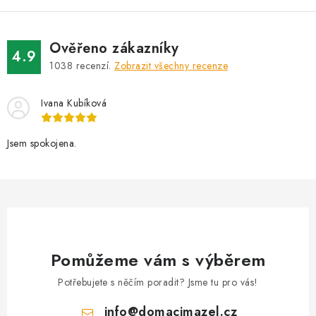
á
d
Ověřeno zákazníky
a
4.9
1038
recenzí.
Zobrazit všechny recenze
c
í
Ivana Kubíková
p
r
v
Jsem spokojena.
k
y
v
ý
p
i
Pomůžeme vám s výběrem
s
Potřebujete s něčím poradit? Jsme tu pro vás!
u
info
@
domacimazel.cz