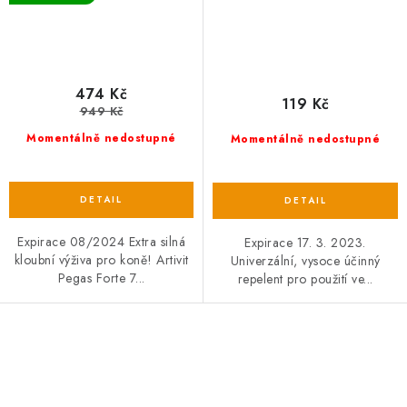
474 Kč
119 Kč
949 Kč
Momentálně nedostupné
Momentálně nedostupné
Expirace 08/2024 Extra silná
Expirace 17. 3. 2023.
kloubní výživa pro koně! Artivit
Univerzální, vysoce účinný
Pegas Forte 7...
repelent pro použití ve...
O
v
l