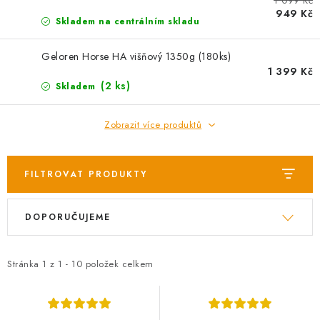
AKCE
1 099 Kč
949 Kč
Skladem na centrálním skladu
OSTATNÍ
Geloren Horse HA višňový 1350g (180ks)
1 399 Kč
PETLOVER
(2 ks)
Skladem
HODNOCENÍ OBCHODU
Zobrazit více produktů
DOPRAVA PO OSTRAVĚ, HLUČÍNĚ A OKOLÍ
FILTROVAT PRODUKTY
Kontakt
Možnosti dopravy
Hodnocení obchodu
V
Ř
Obchodní podmínky
Zásady zpracování osobních údajů
DOPORUČUJEME
ý
a
Věrnostní slevy
p
z
i
e
Stránka
1
z
1
-
10
položek celkem
s
n
p
í