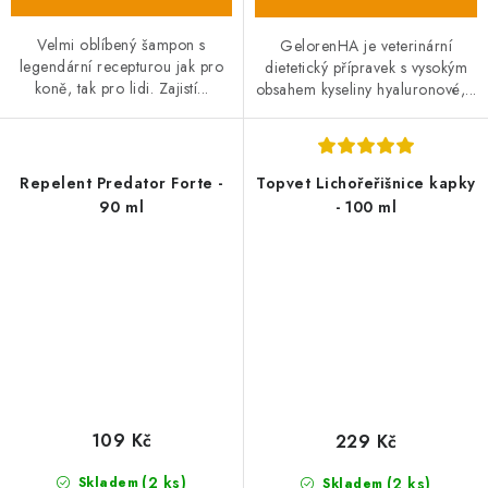
Velmi oblíbený šampon s
GelorenHA je veterinární
legendární recepturou jak pro
dietetický přípravek s vysokým
koně, tak pro lidi. Zajistí...
obsahem kyseliny hyaluronové,...
Repelent Predator Forte -
Topvet Lichořeřišnice kapky
90 ml
- 100 ml
109 Kč
229 Kč
(2 ks)
(2 ks)
Skladem
Skladem