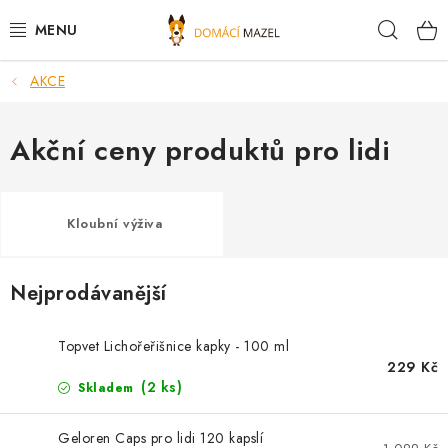
Přejít
Hleda
na
obsah
AKCE
DOPORUČUJEME
VÝPRODEJ SKLADU
Akční ceny produktů pro lidi
PSI
Kloubní výživa
KOČKY
Nejprodávanější
KONĚ
PRO CHOVATELE
Topvet Lichořeřišnice kapky - 100 ml
229 Kč
(2 ks)
Skladem
NOVINKY
Geloren Caps pro lidi 120 kapslí