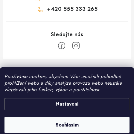
+420 555 333 265
Z
á
Používáme cookies, abychom Vám umožnili pohodlné
Informace pro vás
p
prohlížení webu a díky analýze provozu webu neustále
a
Kontakt
zlepšovali jeho funkce, výkon a použitelnost.
❤️ Oblíbené kategorie
t
Možnosti dopravy
í
Granule pro psy
Nastavení
Facebook
Hodnocení obchodu
Granule pro kočky
Obchodní podmínky
Souhlasím
Copyright 2026
DomaciMazel.cz
. Všechna práva vyhrazena.
Vytvořil Shoptet
Zásady zpracování osobních údajů