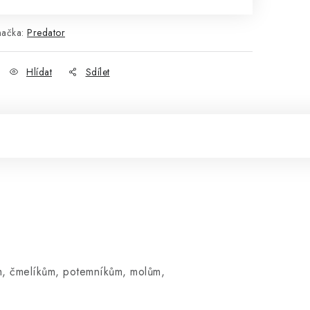
načka:
Predator
Hlídat
Sdílet
 čmelíkům, potemníkům, molům,