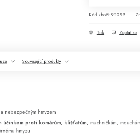
Kód zboží:
92099
Z
Tisk
Zeptat se
kuze
Související produkty
m a nebezpečným hmyzem
ím účinkem proti komárům, klíšťatům,
muchničkám, mouchám,
těrnému hmyzu