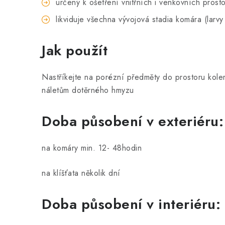
určený k ošetření vnitřních i venkovních prosto
likviduje všechna vývojová stadia komára (larvy
Jak použít
Nastříkejte na porézní předměty do prostoru kole
náletům dotěrného hmyzu
Doba působení v exteriéru:
na komáry min. 12- 48hodin
na klíšťata několik dní
Doba působení v interiéru: