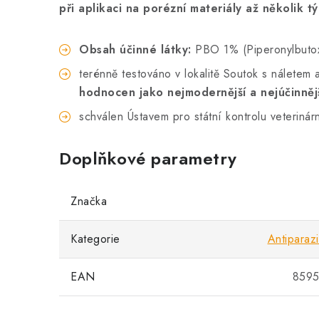
při aplikaci na porézní materiály až několik t
Obsah ú
činn
é l
átky:
PBO 1% (Piperonylbutoxi
terénně testováno v lokalitě Soutok s náletem
hodnocen jako nejmodernější a nejúčinněj
schválen Ústavem pro státní kontrolu veteriná
Doplňkové parametry
Značka
Kategorie
Antiparazit
EAN
8595