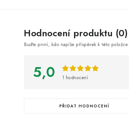
V
Hodnocení produktu (0)
ý
Buďte první, kdo napíše příspěvek k této položce
p
i
5,0
s
h
1 hodnocení
o
d
n
PŘIDAT HODNOCENÍ
o
c