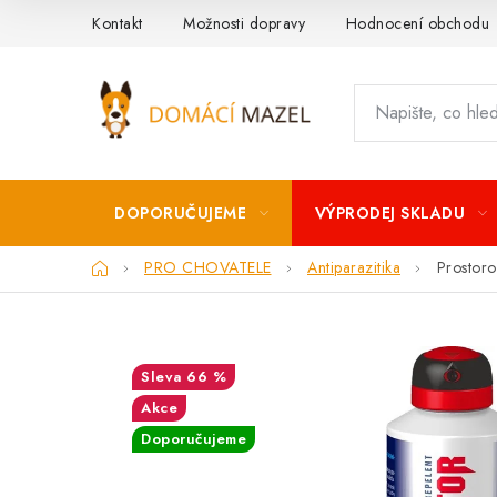
Přejít
Kontakt
Možnosti dopravy
Hodnocení obchodu
na
obsah
DOPORUČUJEME
VÝPRODEJ SKLADU
Domů
PRO CHOVATELE
Antiparazitika
Prostoro
66 %
Akce
Doporučujeme