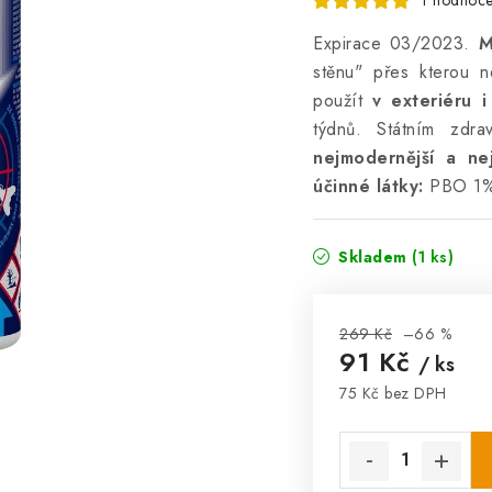
1 hodnoce
Expirace 03/2023.
Mo
stěnu" přes kterou 
použít
v exteriéru i
týdnů. Státním zdr
nejmodernější a ne
účinné látky:
PBO 1%,
Skladem
(1 ks)
269 Kč
–66 %
91 Kč
/ ks
75 Kč bez DPH
Měrná cena: