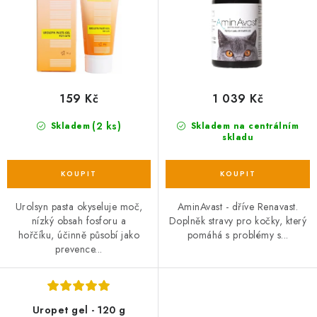
k
u
t
k
ů
t
ů
159 Kč
1 039 Kč
(2 ks)
Skladem
Skladem na centrálním
skladu
Urolsyn pasta okyseluje moč,
AminAvast - dříve Renavast.
nízký obsah fosforu a
Doplněk stravy pro kočky, který
hořčíku, účinně působí jako
pomáhá s problémy s...
prevence...
Uropet gel - 120 g