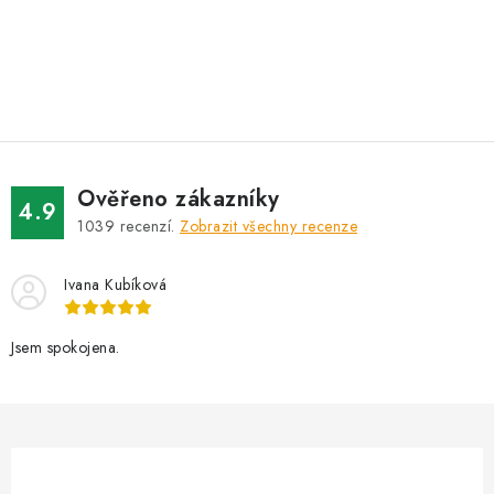
O
v
l
á
d
Ověřeno zákazníky
a
4.9
1039
recenzí.
Zobrazit všechny recenze
c
í
Ivana Kubíková
p
r
v
Jsem spokojena.
k
y
v
ý