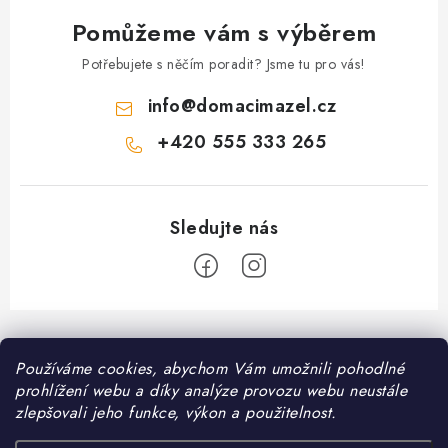
p
i
Pomůžeme vám s výběrem
s
Potřebujete s něčím poradit? Jsme tu pro vás!
u
info
@
domacimazel.cz
+420 555 333 265
Z
á
Informace pro vás
Používáme cookies, abychom Vám umožnili pohodlné
p
prohlížení webu a díky analýze provozu webu neustále
a
Kontakt
zlepšovali jeho funkce, výkon a použitelnost.
❤️ Oblíbené kategorie
t
Možnosti dopravy