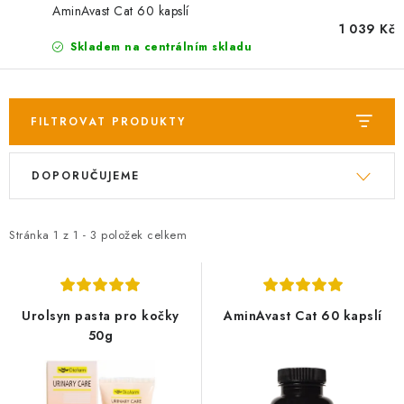
AKCE
AminAvast Cat 60 kapslí
1 039 Kč
OSTATNÍ
Skladem na centrálním skladu
PETLOVER
FILTROVAT PRODUKTY
HODNOCENÍ OBCHODU
V
Ř
DOPORUČUJEME
ý
a
DOPRAVA PO OSTRAVĚ, HLUČÍNĚ A OKOLÍ
p
z
i
e
Stránka
1
z
1
-
3
položek celkem
Kontakt
Možnosti dopravy
Hodnocení obchodu
s
n
Obchodní podmínky
Zásady zpracování osobních údajů
p
í
Věrnostní slevy
r
p
Urolsyn pasta pro kočky
AminAvast Cat 60 kapslí
o
r
50g
d
o
u
d