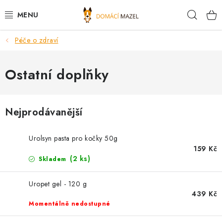
Přejít
Hleda
na
obsah
Péče o zdraví
DOPORUČUJEME
VÝPRODEJ SKLADU
Ostatní doplňky
PSI
Nejprodávanější
KOČKY
Urolsyn pasta pro kočky 50g
KONĚ
159 Kč
(2 ks)
Skladem
PRO CHOVATELE
Uropet gel - 120 g
439 Kč
NOVINKY
Momentálně nedostupné