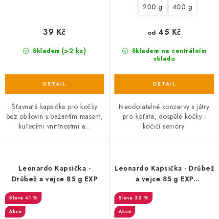
200 g
400 g
39 Kč
45 Kč
od
(>2 ks)
Skladem
Skladem na centrálním
skladu
Šťavnatá kapsička pro kočky
Neodolatelné konzervy s játry
bez obilovin s bažantím masem,
pro koťata, dospělé kočky i
kuřecími vnitřnostmi a...
kočičí seniory.
Leonardo Kapsička -
Leonardo Kapsička - Drůbež
Drůbež a vejce 85 g EXP
a vejce 85 g EXP
08/09/2025
41 %
30 %
Akce
Akce