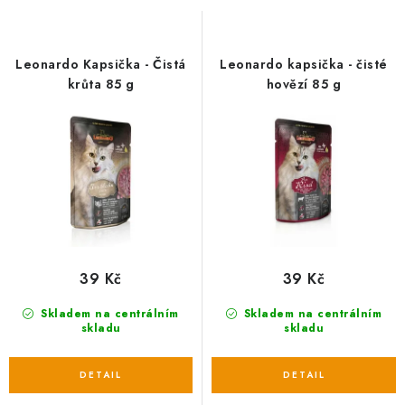
s
n
p
í
r
p
Leonardo Kapsička - Čistá
Leonardo kapsička - čisté
o
r
krůta 85 g
hovězí 85 g
d
o
u
d
k
u
t
k
ů
t
ů
39 Kč
39 Kč
Skladem na centrálním
Skladem na centrálním
skladu
skladu