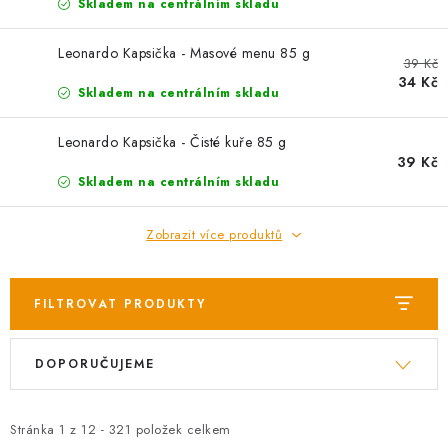
AKCE
Skladem na centrálním skladu
OSTATNÍ
Leonardo Kapsička - Masové menu 85 g
39 Kč
34 Kč
Skladem na centrálním skladu
PETLOVER
Leonardo Kapsička - Čisté kuře 85 g
HODNOCENÍ OBCHODU
39 Kč
Skladem na centrálním skladu
DOPRAVA PO OSTRAVĚ, HLUČÍNĚ A OKOLÍ
Zobrazit více produktů
Kontakt
Možnosti dopravy
Hodnocení obchodu
Obchodní podmínky
Zásady zpracování osobních údajů
FILTROVAT PRODUKTY
Věrnostní slevy
V
Ř
DOPORUČUJEME
ý
a
p
z
i
e
Stránka
1
z
12
-
321
položek celkem