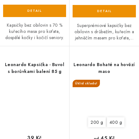
Kapsičky bez obilovin s 70 %
Superprémiové kapsičky bez
kuřecího masa pro koťata,
obilovin s drůbežím, kuřecím a
dospělé kočky i kočičí seniory.
jehněčím masem pro koťata,...
Leonardo Kapsička - Buvol
Leonardo Bohaté na hovězí
s borůvkami balení 85 g
maso
Úklid skladu!
200 g
400 g
39 Kč
45 Kč
od