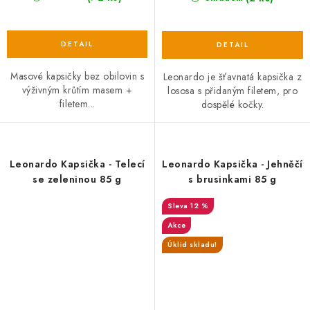
Masové kapsičky bez obilovin s
Leonardo je šťavnatá kapsička z
výživným krůtím masem +
lososa s přidaným filetem, pro
filetem...
dospělé kočky.
Leonardo Kapsička - Telecí
Leonardo Kapsička - Jehněčí
se zeleninou 85 g
s brusinkami 85 g
12 %
Akce
Úklid skladu!