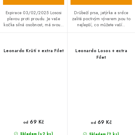
Expirace 03/02/2025 Lososi
Drůbeží prsa, jatýrka a srdce
plavou proti proudu. Je vaše
zalitá poctivým vývarem jsou to
kočka silná osobnost, má svou...
nejlepší, co můžete vaší...
Leonardo Krůtí + extra Filet
Leonardo Losos + extra
Filet
69 Kč
69 Kč
od
od
(>2 ks)
(2 ks)
Skladem
Skladem