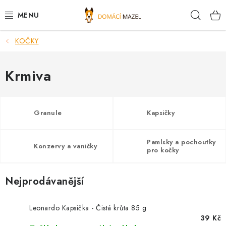
Přejít
Hleda
na
obsah
KOČKY
DOPORUČUJEME
VÝPRODEJ SKLADU
Krmiva
PSI
Granule
Kapsičky
KOČKY
Pamlsky a pochoutky
Konzervy a vaničky
KONĚ
pro kočky
PRO CHOVATELE
Nejprodávanější
NOVINKY
Leonardo Kapsička - Čistá krůta 85 g
39 Kč