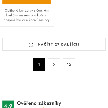
Oblíbené konzervy s čerstvým
králičím masem pro koťata,
dospělé kočky a kočičí seniory.
O
NAČÍST 27 DALŠÍCH
v
l
á
S
d
1
12
t
a
r
c
á
n
í
k
p
o
r
v
v
Ověřeno zákazníky
4.9
á