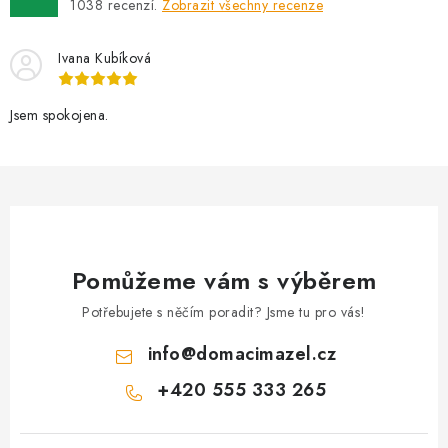
k
1038
recenzí.
Zobrazit všechny recenze
n
y
í
v
Ivana Kubíková
ý
p
Jsem spokojena.
i
s
u
Pomůžeme vám s výběrem
Potřebujete s něčím poradit? Jsme tu pro vás!
info
@
domacimazel.cz
+420 555 333 265