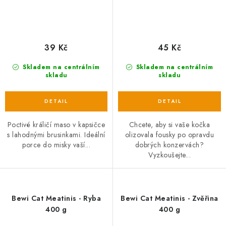
39 Kč
45 Kč
Skladem na centrálním
Skladem na centrálním
skladu
skladu
Poctivé králičí maso v kapsičce
Chcete, aby si vaše kočka
s lahodnými brusinkami. Ideální
olizovala fousky po opravdu
porce do misky vaší...
dobrých konzervách?
Vyzkoušejte...
Bewi Cat Meatinis - Ryba
Bewi Cat Meatinis - Zvěřina
400 g
400 g