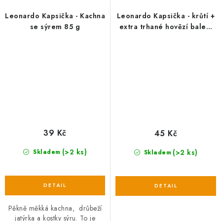
Leonardo Kapsička - Kachna
Leonardo Kapsička - krůtí +
se sýrem 85 g
extra trhané hovězí balení
70 g
39 Kč
45 Kč
(>2 ks)
(>2 ks)
Skladem
Skladem
Pěkně měkká kachna, drůbeží
jatýrka a kostky sýru. To je