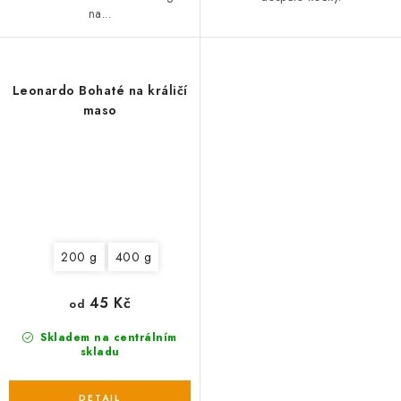
na...
Leonardo Bohaté na králičí
maso
200 g
400 g
45 Kč
od
Skladem na centrálním
skladu