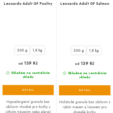
Leonardo Adult GF Poultry
Leonardo Adult GF Salmon
300 g
1,8 kg
300 g
1,8 kg
139 Kč
139 Kč
od
od
Skladem na centrálním
Skladem na centrálním
skladu
skladu
Hypoalergenní granule bez
Holistické granule bez obilovin s
obilovin vhodné pro kočky s
rybím masem a lososem pro
citlivím trávením nebo alergií
dospělé kočky.