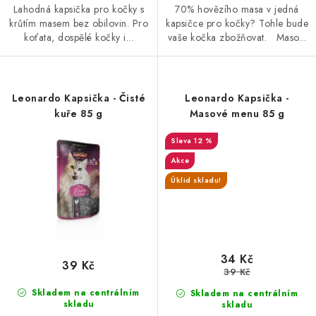
Lahodná kapsička pro kočky s
70% hovězího masa v jedná
krůtím masem bez obilovin. Pro
kapsičce pro kočky? Tohle bude
koťata, dospělé kočky i...
vaše kočka zbožňovat. Maso...
Leonardo Kapsička - Čisté
Leonardo Kapsička -
kuře 85 g
Masové menu 85 g
12 %
Akce
Úklid skladu!
34 Kč
39 Kč
39 Kč
Skladem na centrálním
Skladem na centrálním
skladu
skladu