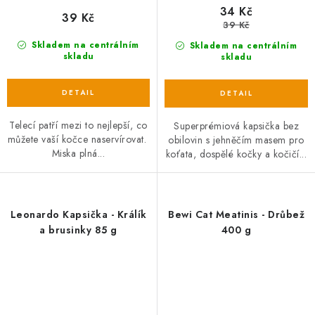
34 Kč
39 Kč
39 Kč
Skladem na centrálním
Skladem na centrálním
skladu
skladu
Telecí patří mezi to nejlepší, co
Superprémiová kapsička bez
můžete vaší kočce naservírovat.
obilovin s jehněčím masem pro
Miska plná...
koťata, dospělé kočky a kočičí...
Leonardo Kapsička - Králík
Bewi Cat Meatinis - Drůbež
a brusinky 85 g
400 g