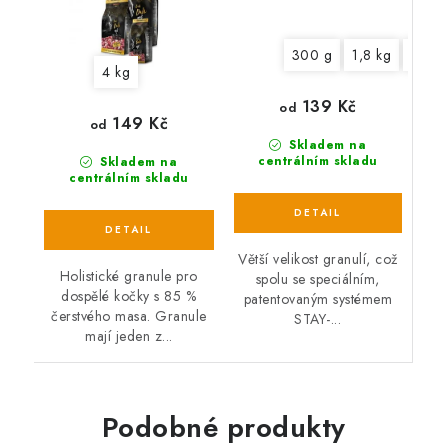
300 g
1,8 kg
15 kg
4 kg
139 Kč
od
149 Kč
od
Skladem na
centrálním skladu
Skladem na
centrálním skladu
Větší velikost granulí, což
Holistické granule pro
spolu se speciálním,
dospělé kočky s 85 %
patentovaným systémem
čerstvého masa. Granule
STAY-...
mají jeden z...
Podobné produkty