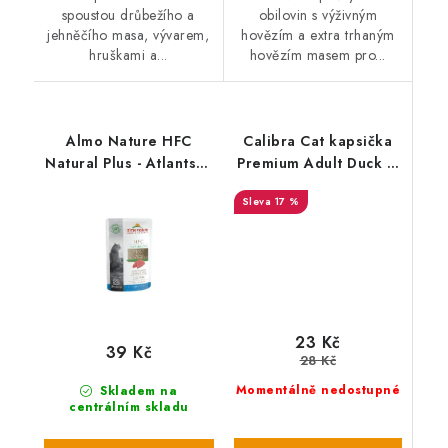
spoustou drůbežího a
obilovin s výživným
jehněčího masa, vývarem,
hovězím a extra trhaným
hruškami a...
hovězím masem pro...
Almo Nature HFC
Calibra Cat kapsička
Natural Plus - Atlantský
Premium Adult Duck &
tuňák 55g
Chicken 100g
17 %
23 Kč
39 Kč
28 Kč
Momentálně nedostupné
Skladem na
centrálním skladu