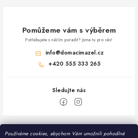
Pomůžeme vám s výběrem
Potřebujete s něčím poradit? Jsme tu pro vás!
info
@
domacimazel.cz
+420 555 333 265
Z
á
Informace pro vás
Používáme cookies, abychom Vám umožnili pohodlné
p