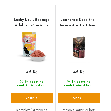
Lucky Lou Lifestage
Leonardo Kapsička -
Adult s drůbežím a
hovězí + extra trhané
jehněčím masem 125 g
hovězí balení 70 g
45 Kč
45 Kč
Skladem na
Skladem na
centrálním skladu
centrálním skladu
Kompletní krmivo se
Masové kapsičky bez