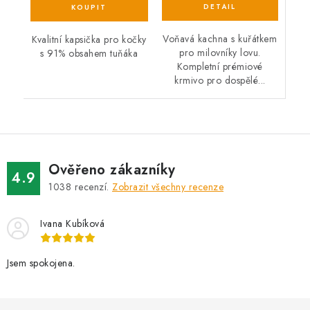
Voňavá kachna s kuřátkem
Kvalitní kapsička pro kočky
pro milovníky lovu.
s 91% obsahem tuňáka
Kompletní prémiové
krmivo pro dospělé...
Ověřeno zákazníky
4.9
1038
recenzí.
Zobrazit všechny recenze
Ivana Kubíková
Jsem spokojena.