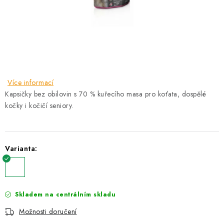
AKCE
OSTATNÍ
PETLOVER
HODNOCENÍ OBCHODU
Více informací
Kapsičky bez obilovin s 70 % kuřecího masa pro koťata, dospělé
DOPRAVA PO OSTRAVĚ, HLUČÍNĚ A OKOLÍ
kočky i kočičí seniory.
Kontakt
Možnosti dopravy
Hodnocení obchodu
Varianta:
Obchodní podmínky
Zásady zpracování osobních údajů
Věrnostní slevy
Skladem na centrálním skladu
Možnosti doručení