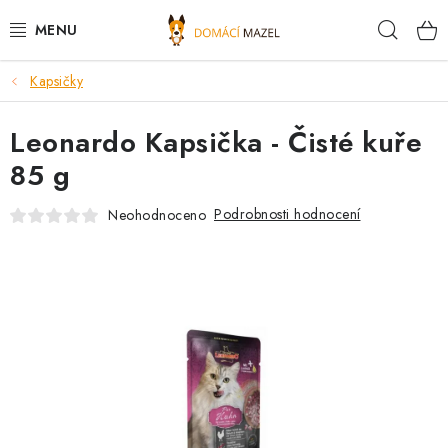
Přejít
Hleda
na
obsah
Kapsičky
DOPORUČUJEME
Leonardo Kapsička - Čisté kuře
VÝPRODEJ SKLADU
85 g
PSI
Podrobnosti hodnocení
Neohodnoceno
KOČKY
KONĚ
PRO CHOVATELE
NOVINKY