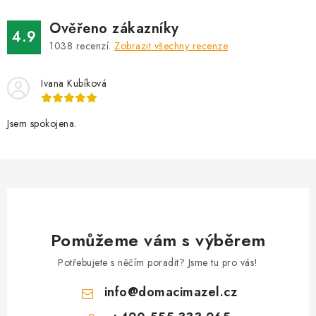
d
Ověřeno zákazníky
a
4.9
1038
recenzí.
Zobrazit všechny recenze
c
í
Ivana Kubíková
p
r
v
Jsem spokojena.
k
y
v
ý
p
i
Pomůžeme vám s výběrem
s
Potřebujete s něčím poradit? Jsme tu pro vás!
u
info
@
domacimazel.cz