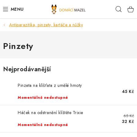
Přejít
Hleda
na
obsah
Antiparazitika, pinzety, kartáče a nůžky
DOPORUČUJEME
VÝPRODEJ SKLADU
Pinzety
PSI
Nejprodávanější
KOČKY
Pinzeta na klíšťata z umělé hmoty
KONĚ
45 Kč
Momentálně nedostupné
PRO CHOVATELE
Háček na odstranění klíštěte Trixie
65 Kč
NOVINKY
32 Kč
Momentálně nedostupné