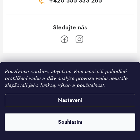
+420 555 333 265
Z
á
Informace pro vás
Používáme cookies, abychom Vám umožnili pohodlné
p
prohlížení webu a díky analýze provozu webu neustále
a
Kontakt
zlepšovali jeho funkce, výkon a použitelnost.
❤️ Oblíbené kategorie
t
Možnosti dopravy
í
Granule pro psy
Nastavení
Facebook
Hodnocení obchodu
Granule pro kočky
Obchodní podmínky
Souhlasím
Copyright 2026
DomaciMazel.cz
. Všechna práva vyhrazena.
Vytvořil Shoptet
Zásady zpracování osobních údajů
Péče o zdraví psů