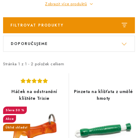
AKCE
Zobrazit více produktů
OSTATNÍ
FILTROVAT PRODUKTY
PETLOVER
V
Ř
DOPORUČUJEME
ý
a
HODNOCENÍ OBCHODU
p
z
i
e
Stránka
1
z
1
-
2
položek celkem
DOPRAVA PO OSTRAVĚ, HLUČÍNĚ A OKOLÍ
s
n
p
í
Kontakt
Možnosti dopravy
Hodnocení obchodu
r
p
Obchodní podmínky
Háček na odstranění
Zásady zpracování osobních údajů
Pinzeta na klíšťata z umělé
o
r
klíštěte Trixie
hmoty
Věrnostní slevy
d
o
50 %
u
d
Akce
k
u
Úklid skladu!
t
k