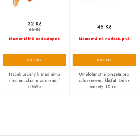
ů
t
ů
32 Kč
45 Kč
65 Kč
Momentálně nedostupné
Momentálně nedostupné
Háček určený k snadnému
Umělohmotná pinzeta pro
mechanickému odstranění
odstraňování klíšťat. Délka
klíštěte.
pinzety: 10 cm.
O
v
l
á