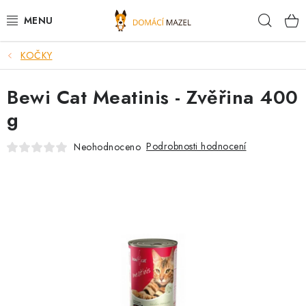
Přejít
Hleda
na
obsah
KOČKY
DOPORUČUJEME
Bewi Cat Meatinis - Zvěřina 400
VÝPRODEJ SKLADU
g
PSI
Podrobnosti hodnocení
Neohodnoceno
KOČKY
KONĚ
PRO CHOVATELE
NOVINKY