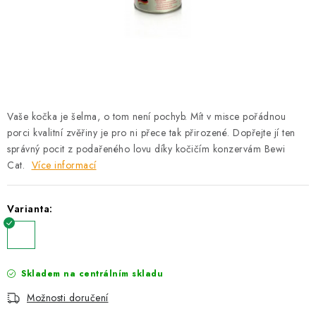
AKCE
OSTATNÍ
PETLOVER
HODNOCENÍ OBCHODU
Vaše kočka je šelma, o tom není pochyb. Mít v misce pořádnou
porci kvalitní zvěřiny je pro ni přece tak přirozené. Dopřejte jí ten
DOPRAVA PO OSTRAVĚ, HLUČÍNĚ A OKOLÍ
správný pocit z podařeného lovu díky kočičím konzervám Bewi
Cat.
Více informací
Kontakt
Možnosti dopravy
Hodnocení obchodu
Varianta:
Obchodní podmínky
Zásady zpracování osobních údajů
Věrnostní slevy
Skladem na centrálním skladu
Možnosti doručení