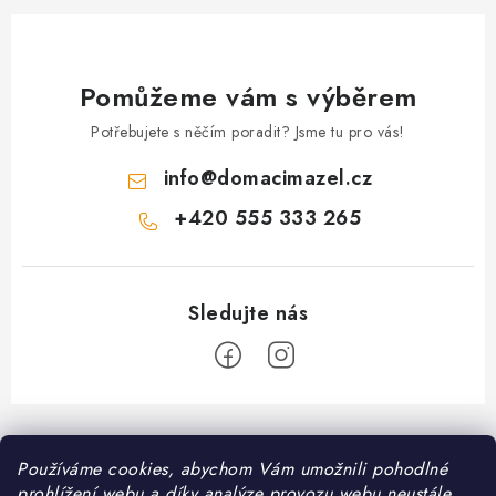
Pomůžeme vám s výběrem
Potřebujete s něčím poradit? Jsme tu pro vás!
info
@
domacimazel.cz
+420 555 333 265
Z
á
Informace pro vás
Používáme cookies, abychom Vám umožnili pohodlné
p
prohlížení webu a díky analýze provozu webu neustále