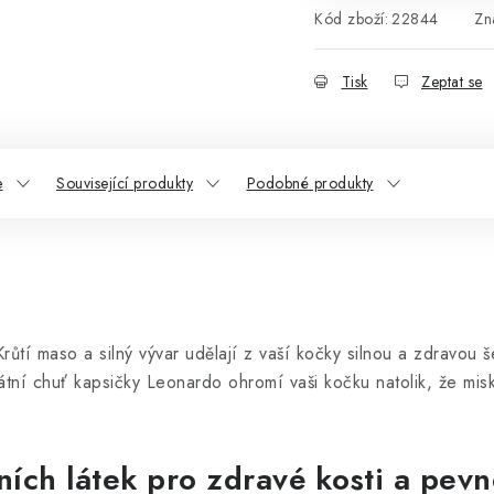
Kód zboží:
22844
Zn
Tisk
Zeptat se
e
Související produkty
Podobné produkty
růtí maso a silný vývar udělají z vaší kočky silnou a zdravou
t. Delikátní chuť kapsičky Leonardo ohromí vaši kočk
ních látek pro zdravé kosti a pevn