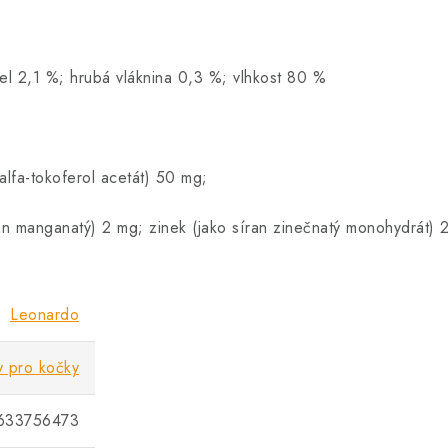
el 2,1 %; hrubá vláknina 0,3 %; vlhkost 80 %
alfa-tokoferol acetát) 50 mg;
n manganatý) 2 mg; zinek (jako síran zinečnatý monohydrát) 
Leonardo
y pro kočky
633756473