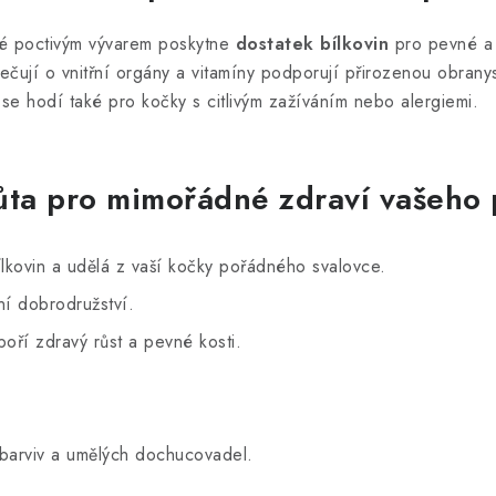
té poctivým vývarem poskytne
dostatek bílkovin
pro pevné a 
 pečují o vnitřní orgány a vitamíny podporují přirozenou obra
roto se hodí také pro kočky s citlivý
ůta pro mimořádné zdraví vašeho
lkovin a udělá z vaší kočky pořádného svalovce.
ní dobrodružství.
oří zdravý růst a pevné kosti.
 barviv a umělých dochucovadel.