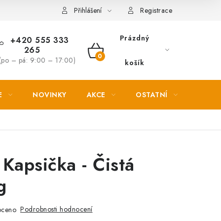
Věrnostní slevy
Přihlášení
Registrace
Prázdný
+420 555 333
265
NÁKUPNÍ
(po – pá: 9:00 – 17:00)
košík
KOŠÍK
E
NOVINKY
AKCE
OSTATNÍ
PETL
Kapsička - Čistá
g
Podrobnosti hodnocení
oceno