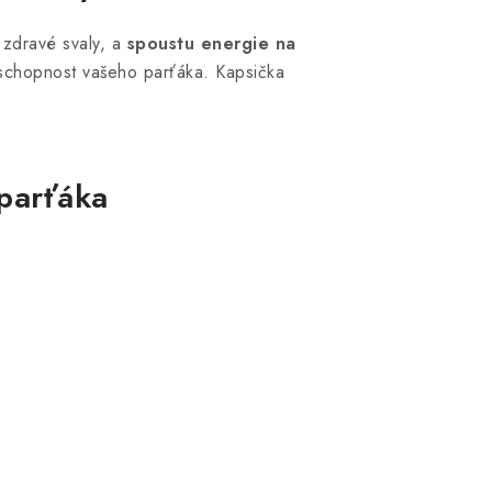
zdravé svaly, a
spoustu energie na
nyschopnost vašeho parťáka. Kapsička
m zažíváním nebo alergiemi.
 parťáka