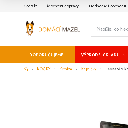
Přejít
Kontakt
Možnosti dopravy
Hodnocení obchodu
na
obsah
DOPORUČUJEME
VÝPRODEJ SKLADU
Domů
KOČKY
Krmiva
Kapsičky
Leonardo Kap