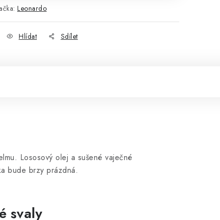
ačka:
Leonardo
Hlídat
Sdílet
 šelmu. Lososový olej a sušené vaječné
u natolik, že miska bude brzy prázdná.
é svaly