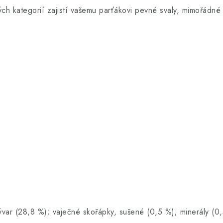
ěkových kategorií zajistí vašemu parťákovi pevné svaly
vývar (28,8 %); vaječné skořápky, sušené (0,5 %); minerály (