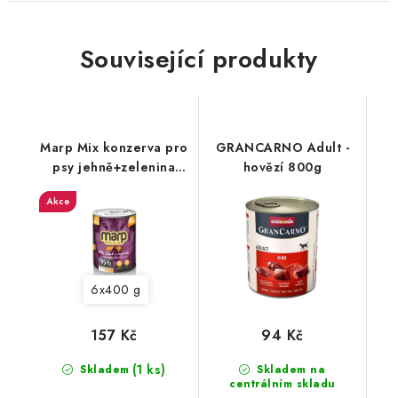
Související produkty
Marp Mix konzerva pro
GRANCARNO Adult -
psy jehně+zelenina
hovězí 800g
EXP 27/06/2024
Akce
6x400 g
157 Kč
94 Kč
(1 ks)
Skladem
Skladem na
centrálním skladu