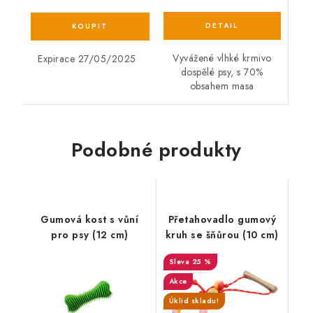
Vyvážené vlhké krmivo
Expirace 27/05/2025
dospělé psy, s 70%
obsahem masa
Podobné produkty
Gumová kost s vůní
Přetahovadlo gumový
pro psy (12 cm)
kruh se šňůrou (10 cm)
25 %
Akce
Úklid skladu!