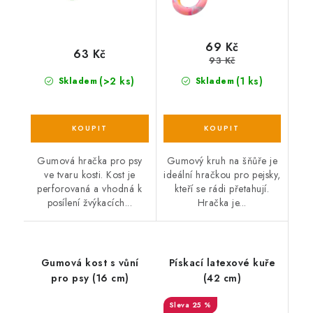
69 Kč
63 Kč
93 Kč
(>2 ks)
(1 ks)
Skladem
Skladem
Gumová hračka pro psy
Gumový kruh na šňůře je
ve tvaru kosti. Kost je
ideální hračkou pro pejsky,
perforovaná a vhodná k
kteří se rádi přetahují.
posílení žvýkacích...
Hračka je...
Gumová kost s vůní
Pískací latexové kuře
pro psy (16 cm)
(42 cm)
25 %