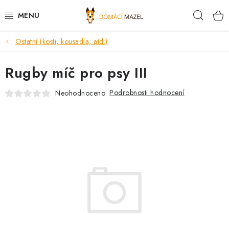
Přejít
Hleda
na
obsah
Ostatní (kosti, kousadla, atd.)
DOPORUČUJEME
Rugby míč pro psy III
VÝPRODEJ SKLADU
Podrobnosti hodnocení
Neohodnoceno
PSI
KOČKY
KONĚ
PRO CHOVATELE
NOVINKY