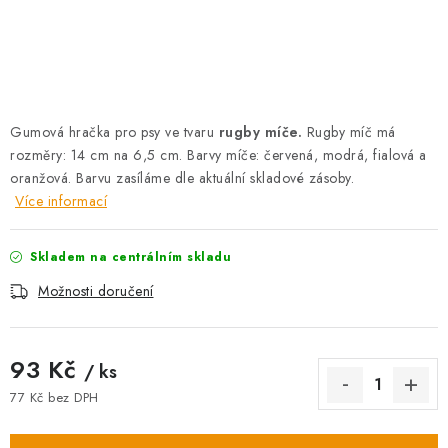
AKCE
OSTATNÍ
PETLOVER
Gumová hračka pro psy ve tvaru
rugby míče.
Rugby míč má
rozměry: 14 cm na 6,5 cm. Barvy míče: červená, modrá, fialová a
HODNOCENÍ OBCHODU
oranžová. Barvu zasíláme dle aktuální skladové zásoby.
Více informací
DOPRAVA PO OSTRAVĚ, HLUČÍNĚ A OKOLÍ
Skladem na centrálním skladu
Kontakt
Možnosti dopravy
Hodnocení obchodu
Možnosti doručení
Obchodní podmínky
Zásady zpracování osobních údajů
Věrnostní slevy
93 Kč
/ ks
77 Kč bez DPH
Měrná cena: