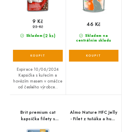
9 Kč
46 Kč
23 Kč
(2 ks)
Skladem
Skladem na
centrálním skladu
Expirace 10/06/2024
Kapsička s kuřecím a
hovězím masem v omáčce
od českého výrobce...
Brit premium cat
Almo Nature HFC Jelly
kapsička filety s
- Filet z tuňáka a humr
tuňákem ve šťávě - 85g
55g