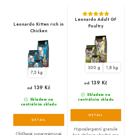
Leonardo Adult GF
Leonardo Kitten rich in
Poultry
Chicken
300 g
1,8 kg
7,5 kg
139 Kč
od
139 Kč
od
Skladem na
Skladem na
centrálním skladu
centrálním skladu
Hypoalergenní granule
Oblíbené superprémiové
bez obilovin vhodné pro