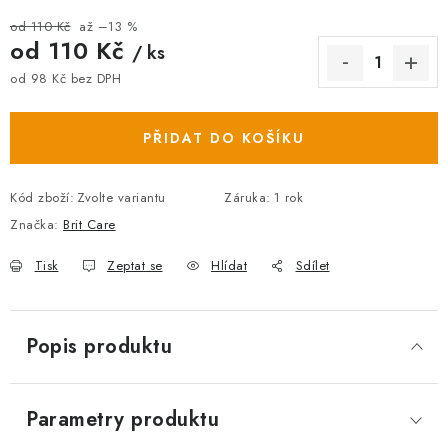
od 110 Kč
až –13 %
od
110 Kč
/ ks
od
98 Kč
bez DPH
Měrná cena:
PŘIDAT DO KOŠÍKU
Kód zboží:
Zvolte variantu
Záruka
:
1 rok
Značka:
Brit Care
Tisk
Zeptat se
Hlídat
Sdílet
Popis produktu
Parametry produktu