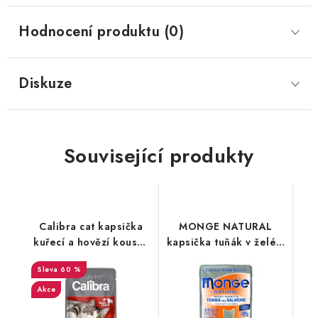
Hodnocení produktu (0)
Diskuze
Související produkty
Calibra cat kapsička
MONGE NATURAL
kuřecí a hovězí kousky
kapsička tuňák v želé s
v omáčce - 100g
lososem pro kočky 80
60 %
g
Akce