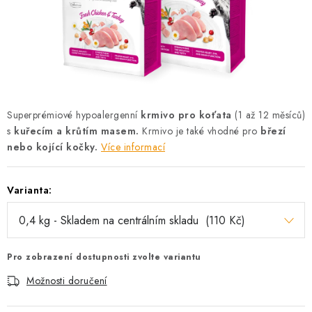
AKCE
OSTATNÍ
PETLOVER
HODNOCENÍ OBCHODU
Superprémiové hypoalergenní
krmivo pro koťata
(1 až 12 měsíců)
s
kuřecím a krůtím masem.
Krmivo je také vhodné pro
březí
DOPRAVA PO OSTRAVĚ, HLUČÍNĚ A OKOLÍ
nebo kojící kočky.
Více informací
Kontakt
Možnosti dopravy
Hodnocení obchodu
Varianta:
Obchodní podmínky
Zásady zpracování osobních údajů
Věrnostní slevy
Pro zobrazení dostupnosti zvolte variantu
Možnosti doručení