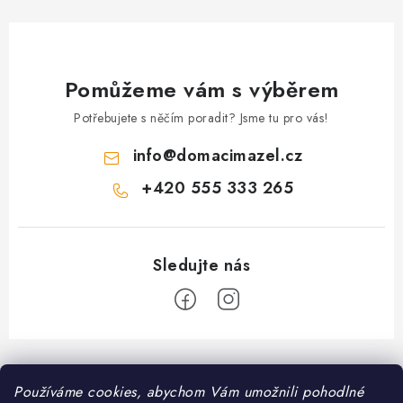
Pomůžeme vám s výběrem
Potřebujete s něčím poradit? Jsme tu pro vás!
info
@
domacimazel.cz
+420 555 333 265
Z
á
Informace pro vás
Používáme cookies, abychom Vám umožnili pohodlné
p