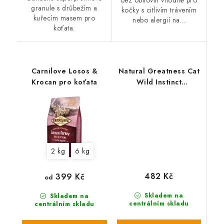
granule s drůbežím a
kočky s citlivím trávením
kuřecím masem pro
nebo alergií na...
koťata.
Carnilove Losos &
Natural Greatness Cat
Krocan pro koťata
Wild Instinct
/kuře,krůta/ 2 kg
2 kg
6 kg
482 Kč
399 Kč
od
Skladem na
Skladem na
centrálním skladu
centrálním skladu