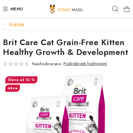
Přejít
Hleda
na
obsah
Granule
DOPORUČUJEME
Brit Care Cat Grain-Free Kitten
VÝPRODEJ SKLADU
Healthy Growth & Development
PSI
Podrobnosti hodnocení
Neohodnoceno
KOČKY
až 13 %
KONĚ
Akce
PRO CHOVATELE
NOVINKY