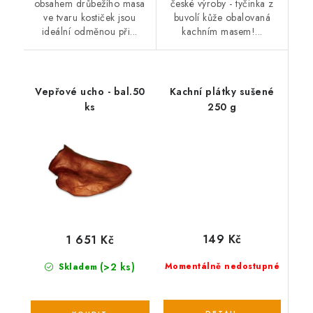
obsahem drůbežího masa
české výroby - tyčinka z
ve tvaru kostiček jsou
buvolí kůže obalovaná
ideální odměnou při...
kachním masem!...
Vepřové ucho - bal.50
Kachní plátky sušené
ks
250 g
149 Kč
1 651 Kč
(>2 ks)
Momentálně nedostupné
Skladem