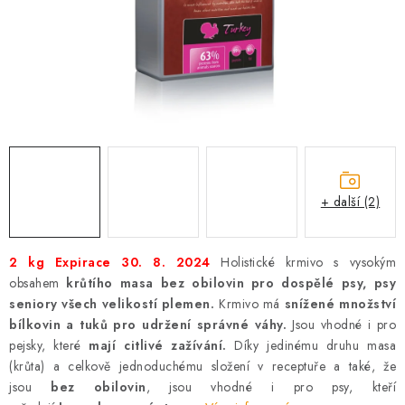
AKCE
OSTATNÍ
PETLOVER
HODNOCENÍ OBCHODU
DOPRAVA PO OSTRAVĚ, HLUČÍNĚ A OKOLÍ
+ další (2)
Kontakt
Možnosti dopravy
Hodnocení obchodu
2 kg Expirace 30. 8. 2024
Holistické krmivo s vysokým
Obchodní podmínky
Zásady zpracování osobních údajů
obsahem
krůtího masa bez obilovin
pro dospělé psy, psy
Věrnostní slevy
seniory všech velikostí plemen.
Krmivo má
snížené množství
bílkovin a tuků pro udržení správné váhy.
Jsou vhodné i pro
pejsky, které
mají citlivé zažívání.
Díky jedinému druhu masa
(krůta) a celkově jednoduchému složení v receptuře a také, že
jsou
bez obilovin
, jsou vhodné i pro psy, kteří