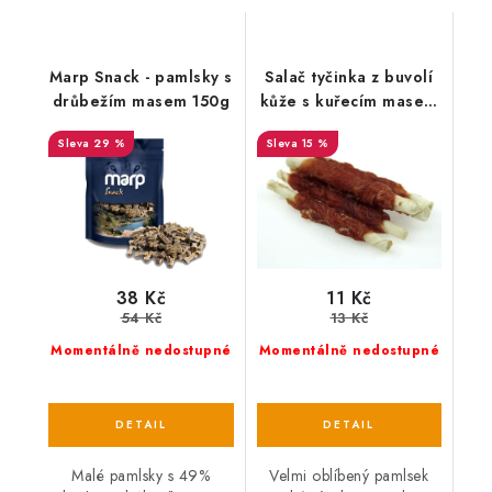
Marp Snack - pamlsky s
Salač tyčinka z buvolí
drůbežím masem 150g
kůže s kuřecím masem
1 ks
29 %
15 %
38 Kč
11 Kč
54 Kč
13 Kč
Momentálně nedostupné
Momentálně nedostupné
Malé pamlsky s 49%
Velmi oblíbený pamlsek