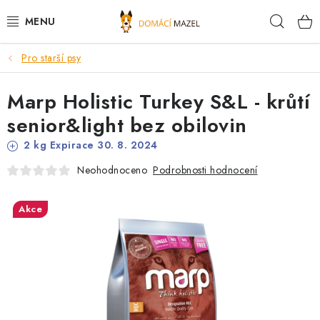
Přejít
Hleda
na
obsah
Pro starší psy
DOPORUČUJEME
Marp Holistic Turkey S&L - krůtí
VÝPRODEJ SKLADU
senior&light bez obilovin
PSI
2 kg Expirace 30. 8. 2024
Podrobnosti hodnocení
Neohodnoceno
KOČKY
Akce
KONĚ
PRO CHOVATELE
NOVINKY