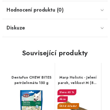
Hodnocení produktu (0)
Diskuze
Související produkty
DentaFun CHEW BITES
Marp Holistic - Jelení
petržel+máta 150 g
paroh, velikost M (80 -
120g)
65 %
Akce
Úklid skladu!