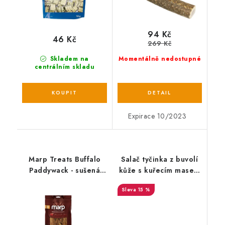
94 Kč
46 Kč
269 Kč
Skladem na
Momentálně nedostupné
centrálním skladu
Expirace 10/2023
Marp Treats Buffalo
Salač tyčinka z buvolí
Paddywack - sušená
kůže s kuřecím masem
šlacha 200g
1 ks
15 %