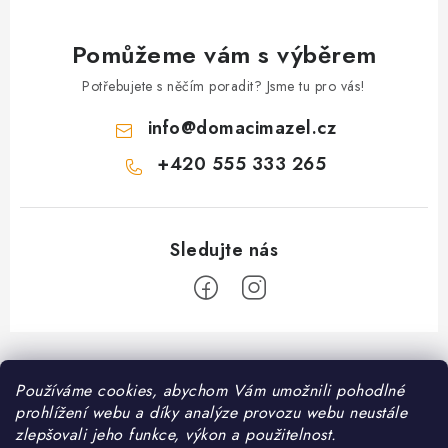
Pomůžeme vám s výběrem
Potřebujete s něčím poradit? Jsme tu pro vás!
info
@
domacimazel.cz
+420 555 333 265
Z
á
Informace pro vás
Používáme cookies, abychom Vám umožnili pohodlné
p
prohlížení webu a díky analýze provozu webu neustále
a
Kontakt
zlepšovali jeho funkce, výkon a použitelnost.
❤️ Oblíbené kategorie