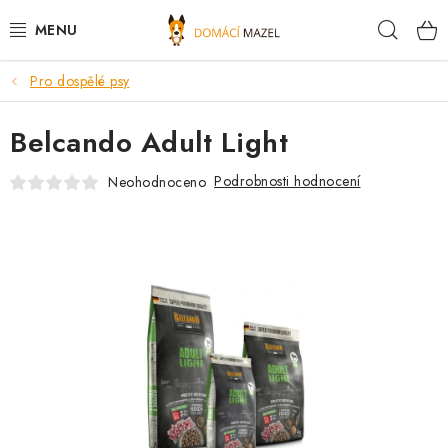
Přejít
Hleda
na
obsah
Pro dospělé psy
DOPORUČUJEME
Belcando Adult Light
VÝPRODEJ SKLADU
Podrobnosti hodnocení
Neohodnoceno
PSI
KOČKY
KONĚ
PRO CHOVATELE
NOVINKY