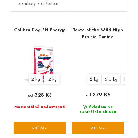
brambory a chřestem...
Calibra Dog EN Energy
Taste of the Wild High
Prairie Canine
2 kg
5,6 kg
12,2 k
2 kg
12 kg
379 Kč
328 Kč
od
od
Skladem na
Momentálně nedostupné
centrálním skladu