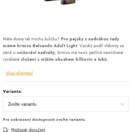
AKCE
OSTATNÍ
PETLOVER
Máte doma tak trochu kuličku?
Pro pejsky s nadváhou tady
máme krmivo Belcando Adult Light
. Vysoký podíl vlákniny se
HODNOCENÍ OBCHODU
stará o
snižování nadváhy
, krmivo má navíc pečlivě namíchané
vyvážené
složení s nižším obsahem bílkovin a tuků.
DOPRAVA PO OSTRAVĚ, HLUČÍNĚ A OKOLÍ
Více informací
Kontakt
Možnosti dopravy
Hodnocení obchodu
Obchodní podmínky
Zásady zpracování osobních údajů
Varianta:
Věrnostní slevy
Pro zobrazení dostupnosti zvolte variantu
Možnosti doručení