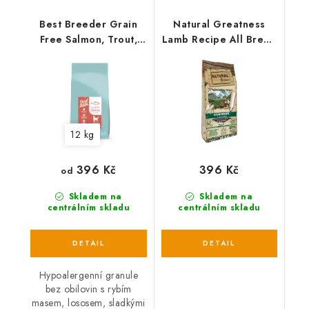
Best Breeder Grain
Natural Greatness
Free Salmon, Trout,
Lamb Recipe All Breed
Sweet Potato &
Sensitiv/jehně
Asparagus
12 kg
396 Kč
396 Kč
od
Skladem na
Skladem na
centrálním skladu
centrálním skladu
Hypoalergenní granule
bez obilovin s rybím
masem, lososem, sladkými