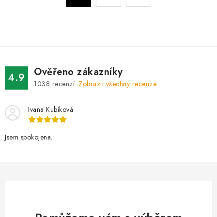
a
r
c
á
n
í
k
p
o
r
v
v
Ověřeno zákazníky
4.9
á
k
1038
recenzí.
Zobrazit všechny recenze
n
y
í
v
Ivana Kubíková
ý
p
Jsem spokojena.
i
s
u