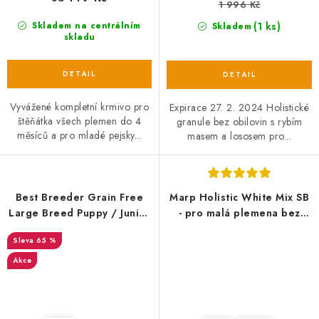
1 996 Kč
(1 ks)
Skladem na centrálním
Skladem
skladu
Vyvážené kompletní krmivo pro
Expirace 27. 2. 2024 Holistické
štěňátka všech plemen do 4
granule bez obilovin s rybím
měsíců a pro mladé pejsky...
masem a lososem pro...
Best Breeder Grain Free
Marp Holistic White Mix SB
Large Breed Puppy / Junior
- pro malá plemena bez
Salmon with Sweet Potato &
obilovin
65 %
Vegetables 2 kg EXP
01/01/2024
Akce