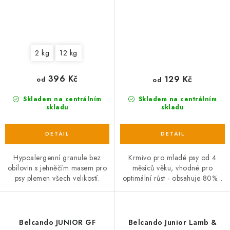
2 kg
12 kg
396 Kč
129 Kč
od
od
Skladem na centrálním
Skladem na centrálním
skladu
skladu
Hypoalergenní granule bez
Krmivo pro mladé psy od 4
obilovin s jehněčím masem pro
měsíců věku, vhodné pro
psy plemen všech velikostí.
optimální růst - obsahuje 80%...
Belcando JUNIOR GF
Belcando Junior Lamb &