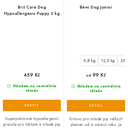
Brit Care Dog
Bewi Dog Junior
Hypoallergenic Puppy 3 kg
0,8 kg
12,5 kg
25 
459 Kč
99 Kč
od
Skladem na centrálním
Skladem na centrálním
skladu
skladu
Superprémiové hypoalergenní
Krmivo pro mladé psy velkých
granule pro štěňata a mladé psy
plemen od 4 měsíců věku. Je