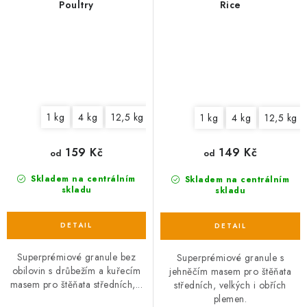
Poultry
Rice
1 kg
4 kg
12,5 kg
1 kg
4 kg
12,5 kg
159 Kč
149 Kč
od
od
Skladem na centrálním
Skladem na centrálním
skladu
skladu
Superprémiové granule bez
Superprémiové granule s
obilovin s drůbežím a kuřecím
jehněčím masem pro štěňata
masem pro štěňata středních,...
středních, velkých i obřích
plemen.