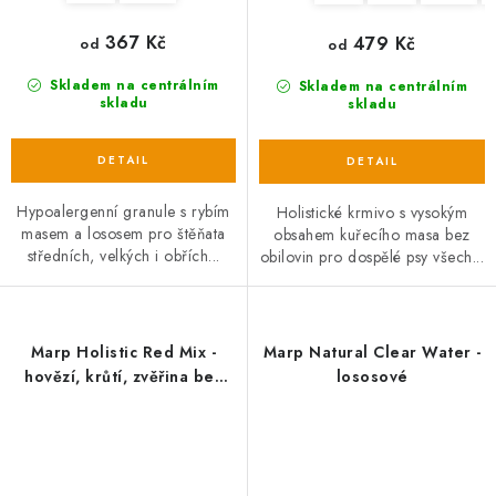
367 Kč
479 Kč
od
od
Skladem na centrálním
Skladem na centrálním
skladu
skladu
Hypoalergenní granule s rybím
Holistické krmivo s vysokým
masem a lososem pro štěňata
obsahem kuřecího masa bez
středních, velkých i obřích...
obilovin pro dospělé psy všech...
Marp Holistic Red Mix -
Marp Natural Clear Water -
hovězí, krůtí, zvěřina bez
lososové
obilovin