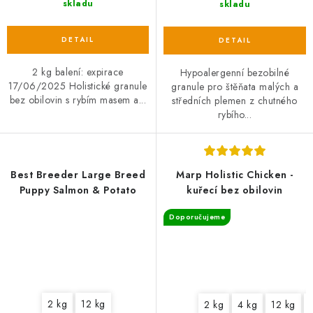
skladu
skladu
2 kg balení: expirace
Hypoalergenní bezobilné
17/06/2025 Holistické granule
granule pro štěňata malých a
bez obilovin s rybím masem a...
středních plemen z chutného
rybího...
Best Breeder Large Breed
Marp Holistic Chicken -
Puppy Salmon & Potato
kuřecí bez obilovin
Doporučujeme
2 kg
12 kg
2 kg
4 kg
12 kg