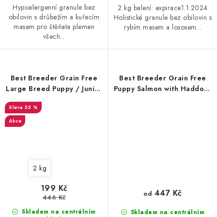
Hypoalergenní granule bez
2 kg balení: expirace1.1.2024
obilovin s drůbežím a kuřecím
Holistické granule bez obilovin s
masem pro štěňata plemen
rybím masem a lososem...
všech...
Best Breeder Grain Free
Best Breeder Grain Free
Large Breed Puppy / Junior
Puppy Salmon with Haddock
Salmon with Sweet Potato &
& Blue Whiting, Sweet
55 %
Vegetables 2 kg EXP
Potato and Asparagus
Akce
2 kg
199 Kč
447 Kč
od
446 Kč
Skladem na centrálním
Skladem na centrálním