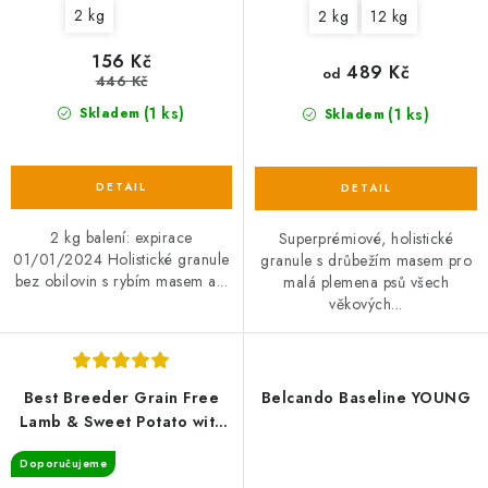
2 kg
2 kg
12 kg
156 Kč
489 Kč
od
446 Kč
(1 ks)
(1 ks)
Skladem
Skladem
2 kg balení: expirace
Superprémiové, holistické
01/01/2024 Holistické granule
granule s drůbežím masem pro
bez obilovin s rybím masem a...
malá plemena psů všech
věkových...
Best Breeder Grain Free
Belcando Baseline YOUNG
Lamb & Sweet Potato with
Mint
Doporučujeme