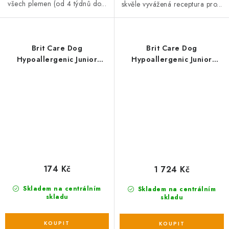
všech plemen (od 4 týdnů do...
skvěle vyvážená receptura pro...
Brit Care Dog
Brit Care Dog
Hypoallergenic Junior
Hypoallergenic Junior
Large Breed Jehněčí + Rýže
Large Breed Jehněčí + Rýže
- 1 kg
- 12 kg
174 Kč
1 724 Kč
Skladem na centrálním
Skladem na centrálním
skladu
skladu