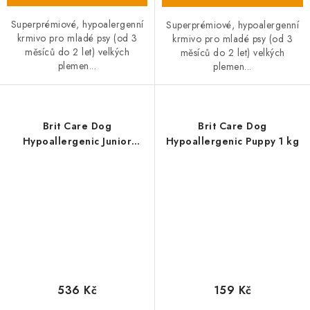
Superprémiové, hypoalergenní
Superprémiové, hypoalergenní
krmivo pro mladé psy (od 3
krmivo pro mladé psy (od 3
měsíců do 2 let) velkých
měsíců do 2 let) velkých
plemen...
plemen...
Brit Care Dog
Brit Care Dog
Hypoallergenic Junior
Hypoallergenic Puppy 1 kg
Large Breed Jehněčí + Rýže
- 3 kg
536 Kč
159 Kč