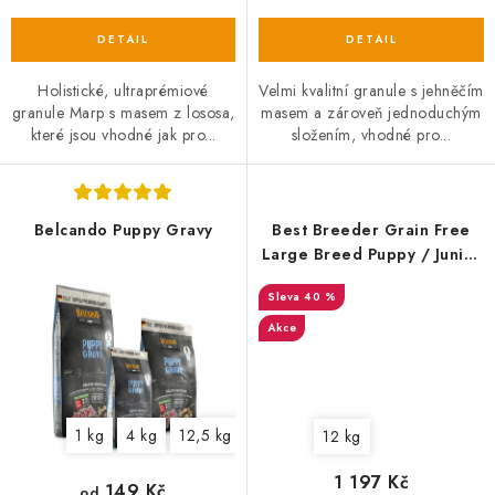
Holistické, ultraprémiové
Velmi kvalitní granule s jehněčím
granule Marp s masem z lososa,
masem a zároveň jednoduchým
které jsou vhodné jak pro...
složením, vhodné pro...
Belcando Puppy Gravy
Best Breeder Grain Free
Large Breed Puppy / Junior
Salmon with Sweet Potato &
40 %
Vegetables 12 kg EXP 27. 2.
2025
Akce
1 kg
4 kg
12,5 kg
12 kg
1 197 Kč
149 Kč
od