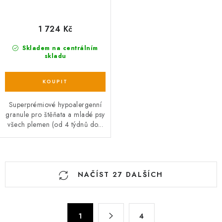
1 724 Kč
Skladem na centrálním
skladu
Superprémiové hypoalergenní
granule pro štěňata a mladé psy
všech plemen (od 4 týdnů do...
O
NAČÍST 27 DALŠÍCH
v
l
á
S
d
1
4
t