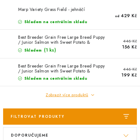
AKCE
Marp Variety Grass Field - jehněčí
429 Kč
od
OSTATNÍ
Skladem na centrálním skladu
PETLOVER
Best Breeder Grain Free Large Breed Puppy
446 Kč
/ Junior Salmon with Sweet Potato &
156 Kč
Vegetables 2 kg EXP 01/01/2024
HODNOCENÍ OBCHODU
(1 ks)
Skladem
DOPRAVA PO OSTRAVĚ, HLUČÍNĚ A OKOLÍ
Best Breeder Grain Free Large Breed Puppy
446 Kč
/ Junior Salmon with Sweet Potato &
199 Kč
Vegetables 2 kg EXP
Skladem na centrálním skladu
Kontakt
Možnosti dopravy
Hodnocení obchodu
Obchodní podmínky
Zásady zpracování osobních údajů
Zobrazit více produktů
Věrnostní slevy
FILTROVAT PRODUKTY
V
Ř
DOPORUČUJEME
ý
a