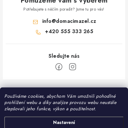
Pomůžeme vám s výběrem
Potřebujete s něčím poradit? Jsme tu pro vás!
info
@
domacimazel.cz
+420 555 333 265
Z
á
Informace pro vás
Používáme cookies, abychom Vám umožnili pohodlné
p
prohlížení webu a díky analýze provozu webu neustále
a
Kontakt
zlepšovali jeho funkce, výkon a použitelnost.
❤️ Oblíbené kategorie
t
Možnosti dopravy
í
Granule pro psy
Nastavení
Facebook