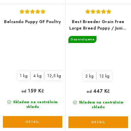
Belcando Puppy GF Poultry
Best Breeder Grain Free
Large Breed Puppy / Junior
Salmon with Sweet Potato &
Doporučujeme
Vegetables
1 kg
4 kg
12,5 kg
2 kg
12 kg
159 Kč
447 Kč
od
od
Skladem na centrálním
Skladem na centrálním
skladu
skladu