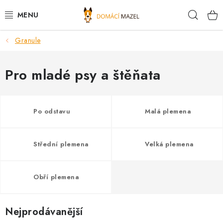
Přejít
Hleda
na
obsah
Granule
DOPORUČUJEME
VÝPRODEJ SKLADU
Pro mladé psy a štěňata
PSI
Po odstavu
Malá plemena
KOČKY
Střední plemena
Velká plemena
KONĚ
PRO CHOVATELE
Obří plemena
NOVINKY
Nejprodávanější