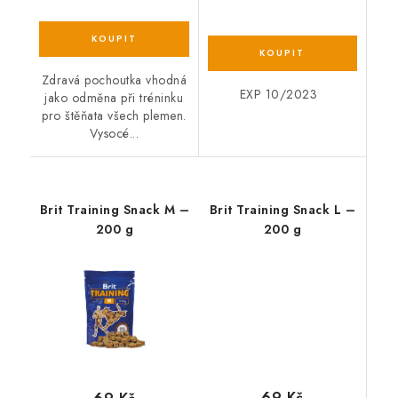
Zdravá pochoutka vhodná
EXP 10/2023
jako odměna při tréninku
pro štěňata všech plemen.
Vysocé...
Brit Training Snack M –
Brit Training Snack L –
200 g
200 g
69 Kč