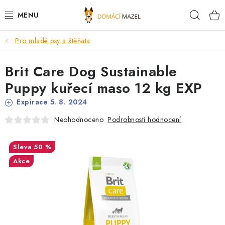
Přejít
Hleda
na
obsah
Pro mladé psy a štěňata
DOPORUČUJEME
Brit Care Dog Sustainable
VÝPRODEJ SKLADU
Puppy kuřecí maso 12 kg EXP
PSI
Expirace 5. 8. 2024
Podrobnosti hodnocení
Neohodnoceno
KOČKY
50 %
KONĚ
Akce
PRO CHOVATELE
NOVINKY