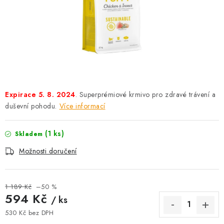
AKCE
OSTATNÍ
PETLOVER
HODNOCENÍ OBCHODU
Expirace 5. 8. 2024
. Superprémiové krmivo pro zdravé trávení a
DOPRAVA PO OSTRAVĚ, HLUČÍNĚ A OKOLÍ
duševní pohodu.
Více informací
Kontakt
Možnosti dopravy
Hodnocení obchodu
(1 ks)
Skladem
Obchodní podmínky
Zásady zpracování osobních údajů
Možnosti doručení
Věrnostní slevy
1 189 Kč
–50 %
594 Kč
/ ks
530 Kč bez DPH
Měrná cena: