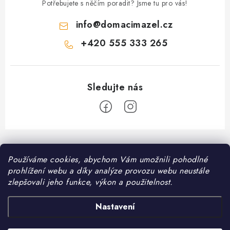
Potřebujete s něčím poradit? Jsme tu pro vás!
info
@
domacimazel.cz
+420 555 333 265
Z
á
Informace pro vás
Používáme cookies, abychom Vám umožnili pohodlné
p
prohlížení webu a díky analýze provozu webu neustále
a
Kontakt
zlepšovali jeho funkce, výkon a použitelnost.
❤️ Oblíbené kategorie
t
Možnosti dopravy
í
Granule pro psy
Nastavení
Facebook
Hodnocení obchodu