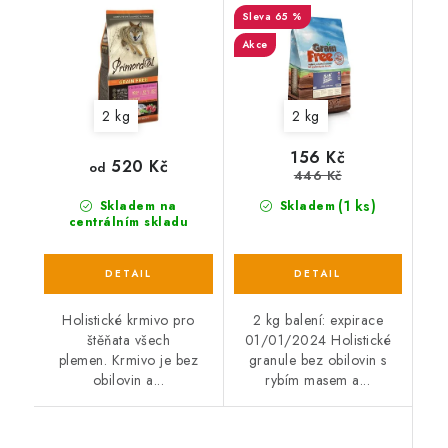
65 %
with Sweet Potato &
Vegetables 2 kg EXP
Akce
01/01/2024
2 kg
2 kg
156 Kč
520 Kč
od
446 Kč
(1 ks)
Skladem na
Skladem
centrálním skladu
Holistické krmivo pro
2 kg balení: expirace
štěňata všech
01/01/2024 Holistické
plemen. Krmivo je bez
granule bez obilovin s
obilovin a...
rybím masem a...