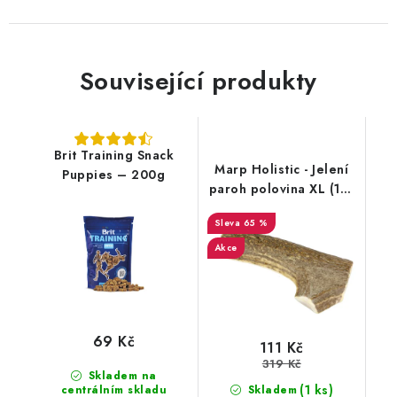
Související produkty
Brit Training Snack
Marp Holistic - Jelení
Puppies – 200g
paroh polovina XL (110
- 140g) EXP 10/2023
65 %
Akce
69 Kč
111 Kč
319 Kč
Skladem na
(1 ks)
centrálním skladu
Skladem