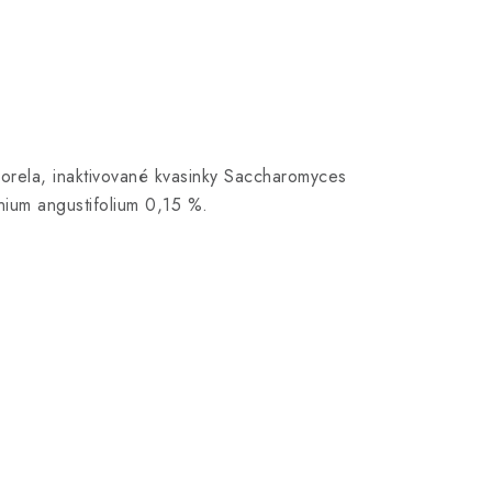
lorela, inaktivované kvasinky Saccharomyces
inium angustifolium 0,15 %.