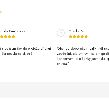
ze
rcela Penčáková
Monika M.
 sice jsem čekala protože příchuť
Obchod doporučuji, balík měl sis
těla nebyla na skladě
zpoždění, ale omluvili se a napsal
konzervami pro kočky jsem také s
chutnají.