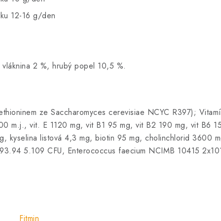
ňku 12-16 g/den
á vláknina 2 %, hrubý popel 10,5 %.
thioninem ze Saccharomyces cerevisiae NCYC R397); Vitamíny
00 m.j., vit. E 1120 mg, vit B1 95 mg, vit B2 190 mg, vit B6 
 kyselina listová 4,3 mg, biotin 95 mg, cholinchlorid 3600 
 493.94 5.109 CFU, Enterococcus faecium NCIMB 10415 2x10
Fitmin