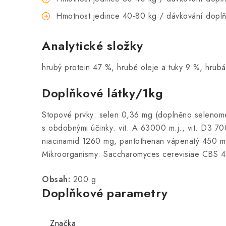
Hmotnost jedince 40-80 kg / dávkování dopl
Analytické složky
hrubý protein 47 %, hrubé oleje a tuky 9 %, hrub
Doplňkové látky/1kg
Stopové prvky: selen 0,36 mg (doplněno selenome
s obdobnými účinky: vit. A 63000 m.j., vit. D3 70
niacinamid 1260 mg, pantothenan vápenatý 450 mg,
Mikroorganismy: Saccharomyces cerevisiae CBS
Obsah:
200 g
Doplňkové parametry
Značka