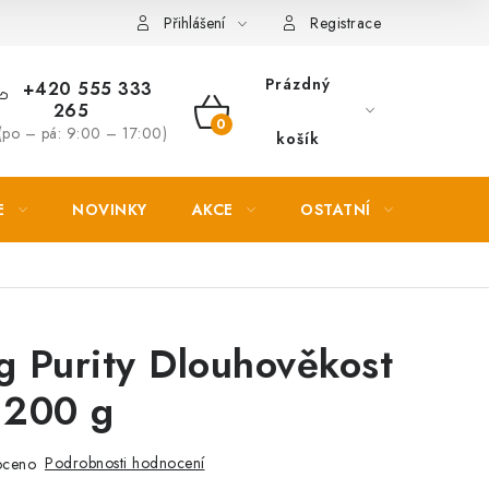
Věrnostní slevy
Přihlášení
Registrace
Prázdný
+420 555 333
265
NÁKUPNÍ
(po – pá: 9:00 – 17:00)
košík
KOŠÍK
E
NOVINKY
AKCE
OSTATNÍ
PETL
g Purity Dlouhověkost
 200 g
Podrobnosti hodnocení
oceno