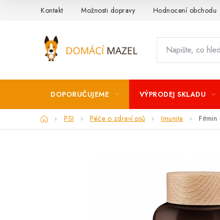
Přejít
Kontakt
Možnosti dopravy
Hodnocení obchodu
na
obsah
DOPORUČUJEME
VÝPRODEJ SKLADU
Domů
PSI
Péče o zdraví psů
Imunita
Fitmin