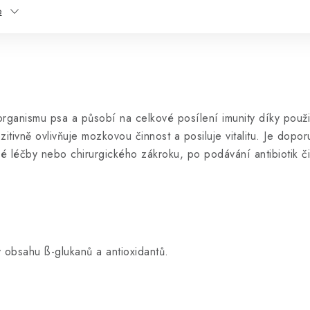
e
ganismu psa a působí na celkové posílení imunity díky použití
itivně ovlivňuje mozkovou činnost a posiluje vitalitu. Je dopo
 léčby nebo chirurgického zákroku, po podávání antibiotik či
 obsahu ß-glukanů a antioxidantů.