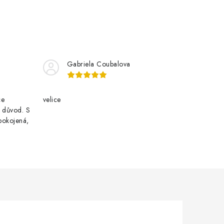
Gabriela Coubalova
ce
velice
i důvod. S
pokojená,