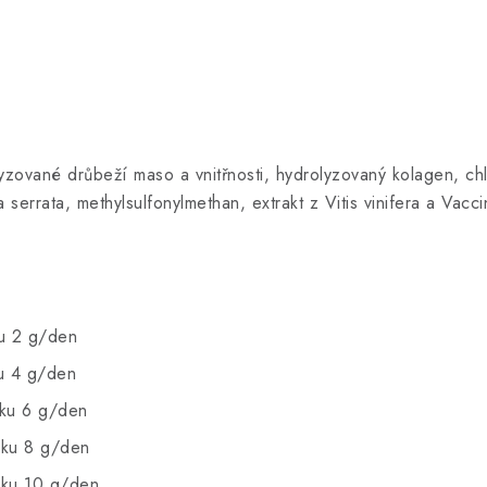
lyzované drůbeží maso a vnitřnosti, hydrolyzovaný kolagen, ch
 serrata, methylsulfonylmethan, extrakt z Vitis vinifera a Vacc
ku 2 g/den
u 4 g/den
ňku 6 g/den
ňku 8 g/den
ňku 10 g/den