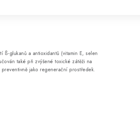
 ß-glukanů a antioxidantů (vitamin E, selen
ručován také při zvýšené toxické zátěži na
 preventivně jako regenerační prostředek.