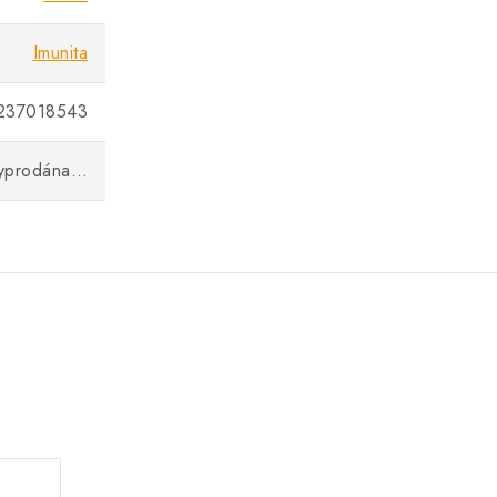
Imunita
237018543
vyprodána…
.