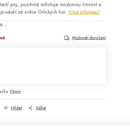
arší psy, pozitivně ovlivňuje mozkovou činnost a
ý produkt ze srdce Orlických hor.
Více informací
na…
pné
Možnosti doručení
ačka:
Fitmin
Hlídat
Sdílet