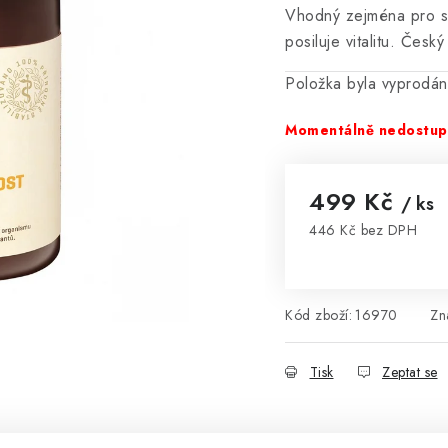
Vhodný zejména pro st
posiluje vitalitu. Česk
Položka byla vyprodá
Momentálně nedostu
499 Kč
/ ks
446 Kč bez DPH
Měrná cena:
Kód zboží:
16970
Zn
Tisk
Zeptat se