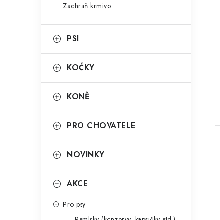
n
Zachraň krmivo
g
e
o
PSI
l
r
t
i
KOČKY
e
KONĚ
PRO CHOVATELE
NOVINKY
AKCE
Pro psy
Pamlsky (konzervy, kapsičky atd.)