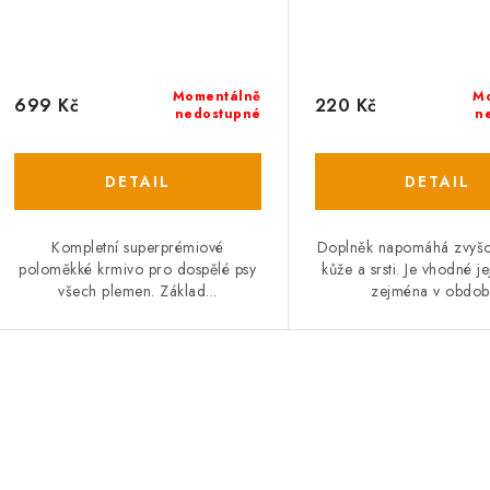
Momentálně
M
699 Kč
220 Kč
nedostupné
n
Kompletní superprémiové
Doplněk napomáhá zvyšov
poloměkké krmivo pro dospělé psy
kůže a srsti. Je vhodné je
všech plemen. Základ...
zejména v období
O
v