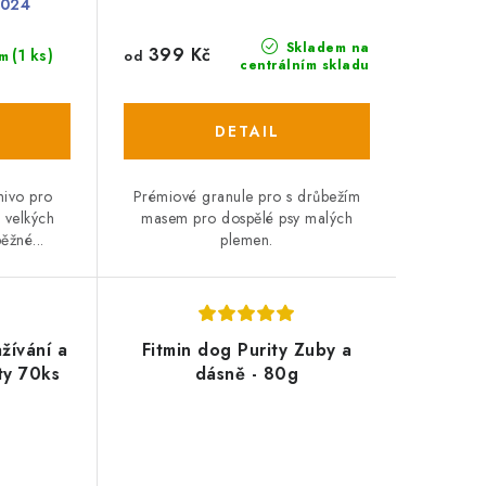
2024
Skladem na
399 Kč
(1 ks)
od
m
centrálním skladu
mivo pro
Prémiové granule pro s drůbežím
 velkých
masem pro dospělé psy malých
ěžné...
plemen.
žívání a
Fitmin dog Purity Zuby a
ty 70ks
dásně - 80g