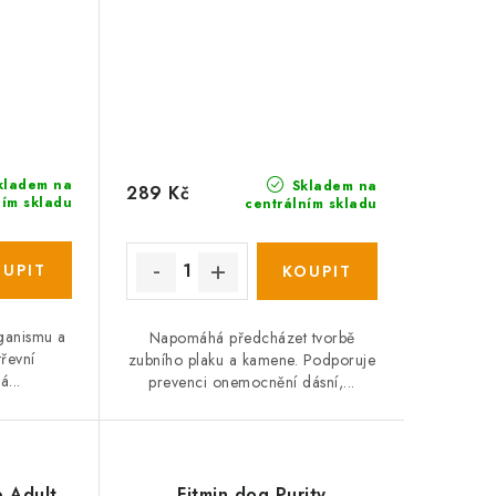
kladem na
Skladem na
289 Kč
ním skladu
centrálním skladu
ganismu a
Napomáhá předcházet tvorbě
třevní
zubního plaku a kamene. Podporuje
...
prevenci onemocnění dásní,...
e Adult
Fitmin dog Purity