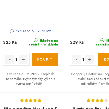
Expirace 5. 12. 2022
Skladem na
S
325 Kč
229 Kč
centrálním skladu
centrál
Expirace 5. 12. 2022. Doplněk
Podporuje detoxikaci or
napomáhá zvýšit fyzický výkon a
stabilizaci žádoucí s
vytrvalostní zátěž....
mikroflóry. Pomáhá
Fitmin Medium Maxi Lamb &
Fitmin dog For Lif