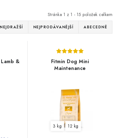
Stránka
1
z
1
-
15
položek celkem
NEJDRAŽŠÍ
NEJPRODÁVANĚJŠÍ
ABECEDNĚ
i Lamb &
Fitmin Dog Mini
Maintenance
3 kg
12 kg