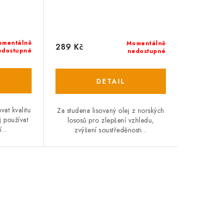
omentálně
Momentálně
289 Kč
edostupné
nedostupné
at kvalitu
Za studena lisovaný olej z norských
j používat
lososů pro zlepšení vzhledu,
...
zvýšení soustředěnosti...