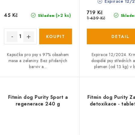
d
Expirace 12/
u
u
719 Kč
k
45 Kč
(>2 ks)
Skladem
Sklade
1 439 Kč
k
t
ů
ů
Kapsička pro psy s 97% obsahem
Expirace 12/2024. Kr
masa a zeleniny. Bez přidaných
dospělé psy středních a
barviv a...
plemen (od 13 kg) v b
Fitmin dog Purity Sport a
Fitmin dog Purity Za
regenerace 240 g
detoxikace - table