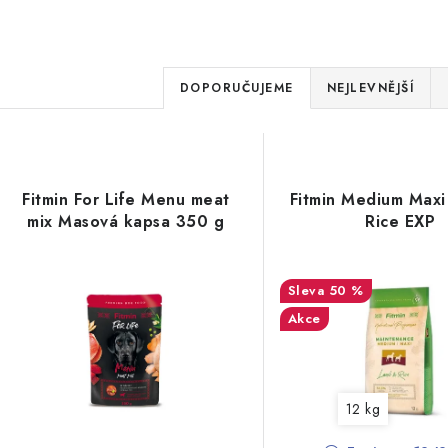
Ř
DOPORUČUJEME
NEJLEVNĚJŠÍ
a
V
z
ý
e
Fitmin For Life Menu meat
Fitmin Medium Max
p
mix Masová kapsa 350 g
Rice EXP
n
í
s
50 %
p
Akce
p
r
r
o
o
12 kg
d