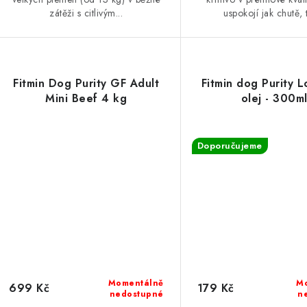
zátěži s citlivým...
uspokojí jak chutě, t
Fitmin Dog Purity GF Adult
Fitmin dog Purity 
Mini Beef 4 kg
olej - 300m
Doporučujeme
Momentálně
M
699 Kč
179 Kč
nedostupné
n