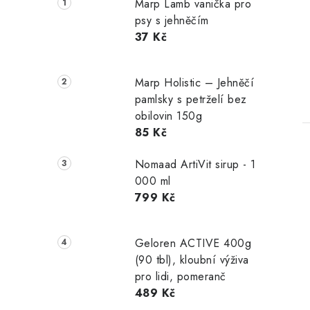
Marp Lamb vanička pro
psy s jehněčím
37 Kč
Marp Holistic – Jehněčí
pamlsky s petrželí bez
obilovin 150g
85 Kč
Nomaad ArtiVit sirup - 1
000 ml
799 Kč
Geloren ACTIVE 400g
(90 tbl), kloubní výživa
pro lidi, pomeranč
489 Kč