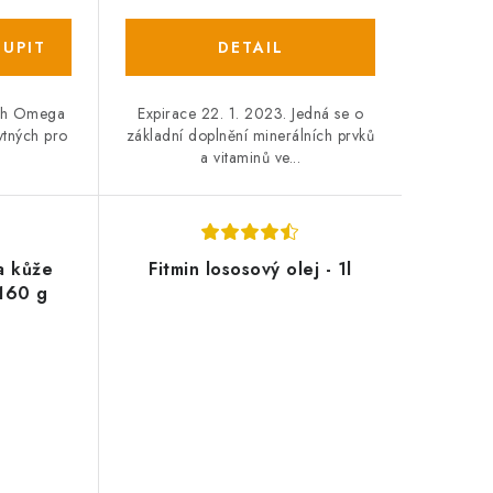
ních Omega
Expirace 22. 1. 2023. Jedná se o
ytných pro
základní doplnění minerálních prvků
a vitaminů ve...
 a kůže
Fitmin lososový olej - 1l
 160 g