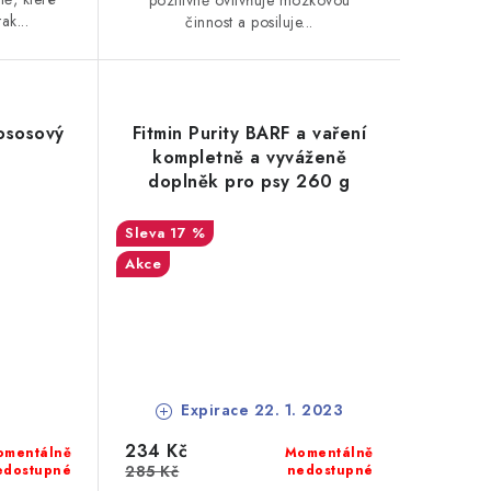
pozitivně ovlivňuje mozkovou
ak...
činnost a posiluje...
Lososový
Fitmin Purity BARF a vaření
l
kompletně a vyváženě
doplněk pro psy 260 g
17 %
Akce
Expirace 22. 1. 2023
234 Kč
omentálně
Momentálně
edostupné
285 Kč
nedostupné