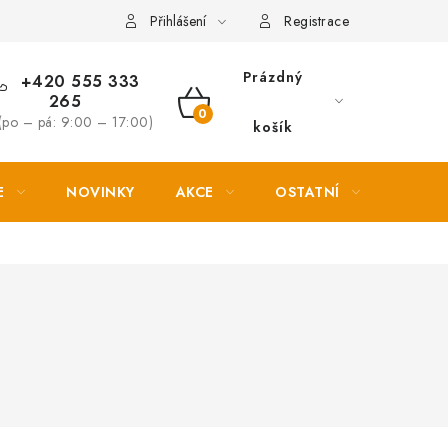
Věrnostní slevy
Přihlášení
Registrace
Prázdný
+420 555 333
265
NÁKUPNÍ
(po – pá: 9:00 – 17:00)
košík
KOŠÍK
E
NOVINKY
AKCE
OSTATNÍ
PETL