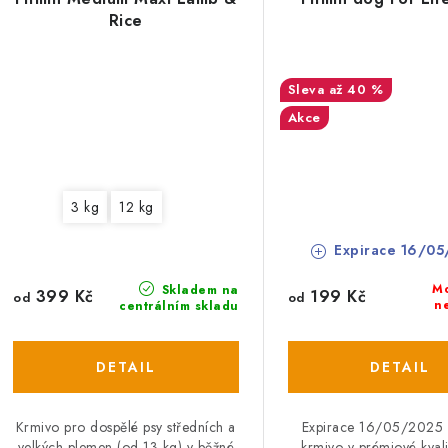
Rice
až 40 %
Akce
3 kg
12 kg
Expirace 16/05
M
Skladem na
399 Kč
199 Kč
od
od
n
centrálním skladu
Krmivo pro dospělé psy středních a
Expirace 16/05/2025 
velkých plemen (od 13 kg) v běžné
krmivo v prémiové kvali