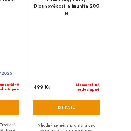
Dlouhověkost a imunita 200
g
/2025
omentálně
Momentálně
499 Kč
edostupné
nedostupné
Tradiční
Vhodný zejména pro starší psy,
tě, které