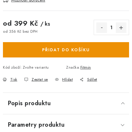
Možnosti doručení
od
399 Kč
/ ks
od
356 Kč
bez DPH
Měrná cena:
PŘIDAT DO KOŠÍKU
Kód zboží:
Zvolte variantu
Značka:
Fitmin
Tisk
Zeptat se
Hlídat
Sdílet
Popis produktu
Parametry produktu