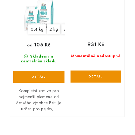
0,4 kg
2 kg
7 kg
931 Kč
105 Kč
od
Momentálně nedostupné
Skladem na
centrálním skladu
Kompletní krmivo pro
nejmenší plemena od
českého výrobce Brit. Je
určen pro pejsky,...