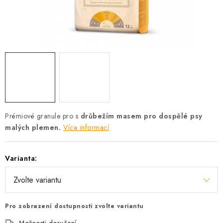
AKCE
OSTATNÍ
PETLOVER
HODNOCENÍ OBCHODU
DOPRAVA PO OSTRAVĚ, HLUČÍNĚ A OKOLÍ
Prémiové granule pro s
drůbežím masem pro dospělé psy
malých plemen.
Více informací
Kontakt
Možnosti dopravy
Hodnocení obchodu
Obchodní podmínky
Zásady zpracování osobních údajů
Varianta:
Věrnostní slevy
Pro zobrazení dostupnosti zvolte variantu