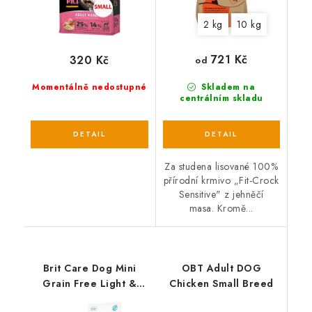
2 kg
10 kg
721 Kč
320 Kč
od
Momentálně nedostupné
Skladem na
centrálním skladu
Za studena lisované 100%
přírodní krmivo „Fit-Crock
Sensitive" z jehněčí
masa. Kromě...
Brit Care Dog Mini
OBT Adult DOG
Grain Free Light &
Chicken Small Breed
Sterilised