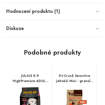
Hodnocení produktu (1)
Diskuze
Podobné produkty
JULIUS K-9
Fit-Crock Sensitive
HighPremium ADULT
Jehněčí Mini - granule
SMALL Hypoallergenic
lisované za studena
LAMB&Rice