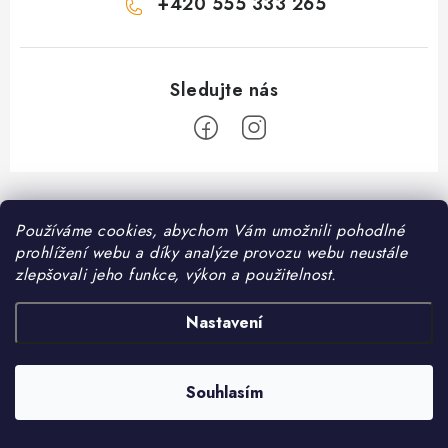
+420 555 333 265
Z
á
Informace pro vás
Používáme cookies, abychom Vám umožnili pohodlné
p
prohlížení webu a díky analýze provozu webu neustále
a
Kontakt
zlepšovali jeho funkce, výkon a použitelnost.
❤️ Oblíbené kategorie
t
Možnosti dopravy
í
Granule pro psy
Nastavení
Facebook
Hodnocení obchodu
Granule pro kočky
Obchodní podmínky
Souhlasím
Copyright 2026
DomaciMazel.cz
. Všechna práva vyhrazena.
Vytvořil Shoptet
Zásady zpracování osobních údajů
Péče o zdraví psů