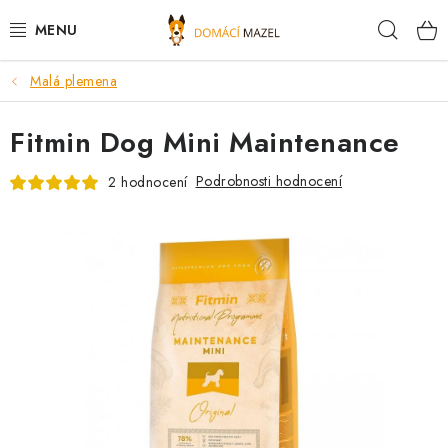
Přejít
Hleda
na
obsah
Malá plemena
DOPORUČUJEME
Fitmin Dog Mini Maintenance
VÝPRODEJ SKLADU
Podrobnosti hodnocení
2 hodnocení
PSI
KOČKY
KONĚ
PRO CHOVATELE
NOVINKY