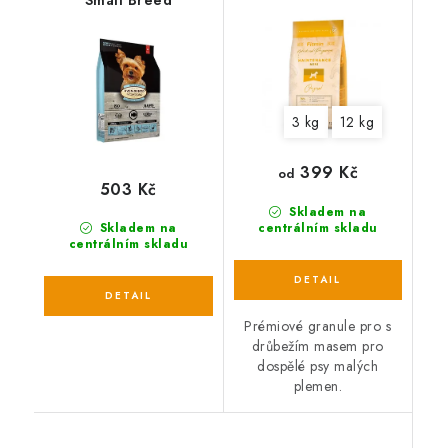
Small Breed
3 kg
12 kg
399 Kč
od
503 Kč
Skladem na
Skladem na
centrálním skladu
centrálním skladu
Prémiové granule pro s
drůbežím masem pro
dospělé psy malých
plemen.