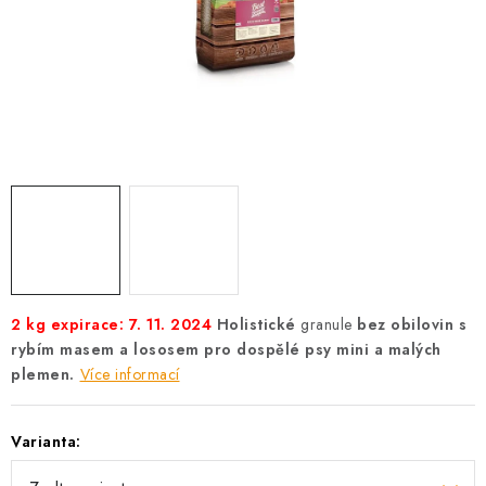
AKCE
OSTATNÍ
PETLOVER
HODNOCENÍ OBCHODU
DOPRAVA PO OSTRAVĚ, HLUČÍNĚ A OKOLÍ
Kontakt
Možnosti dopravy
Hodnocení obchodu
Obchodní podmínky
Zásady zpracování osobních údajů
2 kg expirace: 7. 11. 2024
Holistické
granule
bez obilovin s
rybím masem a lososem pro dospělé psy mini a malých
Věrnostní slevy
plemen.
Více informací
Varianta: