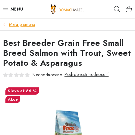
Přejít
Hleda
na
obsah
Malá plemena
DOPORUČUJEME
Best Breeder Grain Free Small
VÝPRODEJ SKLADU
Breed Salmon with Trout, Sweet
PSI
Potato & Asparagus
KOČKY
Podrobnosti hodnocení
Neohodnoceno
KONĚ
až 66 %
Akce
PRO CHOVATELE
NOVINKY