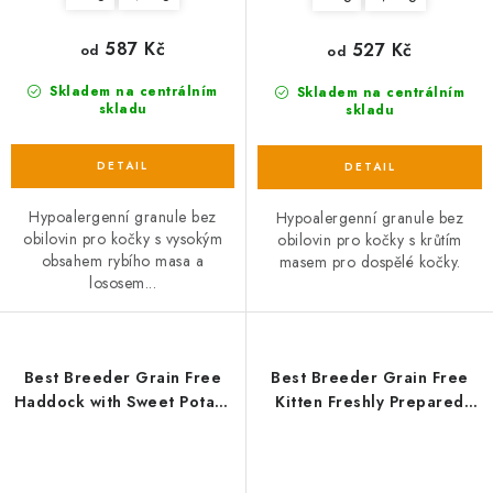
587 Kč
527 Kč
od
od
Skladem na centrálním
Skladem na centrálním
skladu
skladu
Hypoalergenní granule bez
Hypoalergenní granule bez
obilovin pro kočky s vysokým
obilovin pro kočky s krůtím
obsahem rybího masa a
masem pro dospělé kočky.
lososem...
Best Breeder Grain Free
Best Breeder Grain Free
Haddock with Sweet Potato
Kitten Freshly Prepared
& Parsley
Chicken