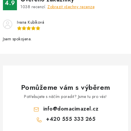
4.9
á
k
1038
recenzí.
Zobrazit všechny recenze
n
y
í
v
Ivana Kubíková
ý
p
Jsem spokojena.
i
s
u
Pomůžeme vám s výběrem
Potřebujete s něčím poradit? Jsme tu pro vás!
info
@
domacimazel.cz
+420 555 333 265