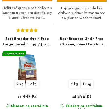
Holistické granule bez obilovin s
Hypoalergenní granule bez
kachním masem pro dospělé psy
obilovin s jehněčím masem pro
plemen všech velikostí....
psy plemen všech velikostí.
Best Breeder Grain Free
Best Breeder Grain Free
Large Breed Puppy / Junior
Chicken, Sweet Potato &
Salmon with Sweet Potato &
Herb
Doporučujeme
Vegetables
2 kg
12 kg
2 kg
12 kg
447 Kč
396 Kč
od
od
Skladem na centrálním
Skladem na centrálním