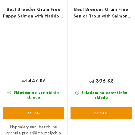
Best Breeder Grain Free
Best Breeder Grain Free
Puppy Salmon with Haddock
Senior Trout with Salmon,
& Blue Whiting, Sweet
Sweet Potato & Asparagus
Potato and Asparagus
447 Kč
396 Kč
od
od
Skladem na centrálním
Skladem na centrálním
skladu
skladu
Hypoalergenní bezobilné
granule pro štěňata malých a