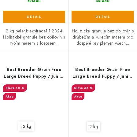
skladu
skladu
2 kg balení: expirace1.1.2024
Holistické granule bez obilovin s
Holistické granule bez obilovin s
drůbežím a kuřecím masem pro
rybím masem a lososem...
dospělé psy plemen všech...
Best Breeder Grain Free
Best Breeder Grain Free
Large Breed Puppy / Junior
Large Breed Puppy / Junior
Salmon with Sweet Potato &
Salmon with Sweet Potato &
40 %
65 %
Vegetables 12 kg EXP 27. 2.
Vegetables 2 kg EXP
2025
01/01/2024
Akce
Akce
12 kg
2 kg