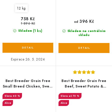
12 kg
758 Kč
396 Kč
od
1 896 Kč
(1 ks)
Skladem
Skladem na centrálním
skladu
Expirace 26. 5. 2024
Best Breeder Grain Free
Best Breeder Grain Free
Small Breed Chicken, Sweet
Beef, Sweet Potato &
Potato & Herb 6 kg EXP
Carrot
40 %
až 75 %
Akce
Akce