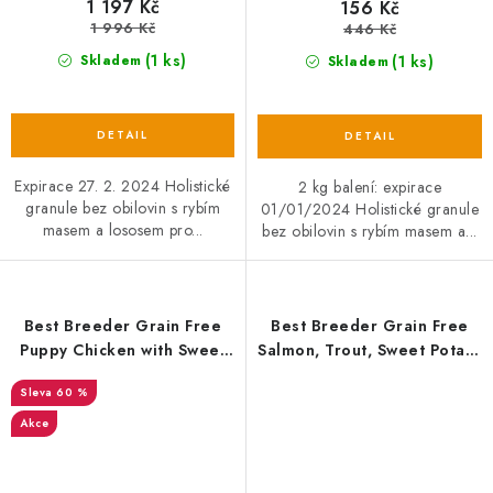
1 197 Kč
156 Kč
1 996 Kč
446 Kč
(1 ks)
(1 ks)
Skladem
Skladem
Expirace 27. 2. 2024 Holistické
2 kg balení: expirace
granule bez obilovin s rybím
01/01/2024 Holistické granule
masem a lososem pro...
bez obilovin s rybím masem a...
Best Breeder Grain Free
Best Breeder Grain Free
Puppy Chicken with Sweet
Salmon, Trout, Sweet Potato
Potato, Carrots & Peas EXP
& Asparagus
60 %
Akce