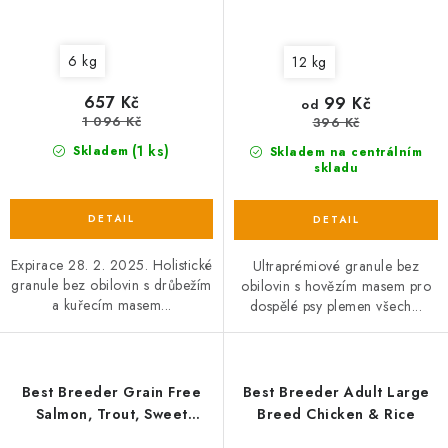
6 kg
12 kg
657 Kč
99 Kč
od
1 096 Kč
396 Kč
(1 ks)
Skladem
Skladem na centrálním
skladu
Expirace 28. 2. 2025. Holistické
Ultraprémiové granule bez
granule bez obilovin s drůbežím
obilovin s hovězím masem pro
a kuřecím masem...
dospělé psy plemen všech...
Best Breeder Grain Free
Best Breeder Adult Large
Salmon, Trout, Sweet
Breed Chicken & Rice
Potato & Asparagus