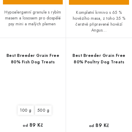
Hypoalergenní granule s rybím
Kompletní krmivo s 65 %
masem a lososem pro dospělé
hovězího masa, z toho 35 %
psy mini a malých plemen
čerstvě připravené hovězí
Angus....
Best Breeder Grain Free
Best Breeder Grain Free
80% Fish Dog Treats
80% Poultry Dog Treats
100 g
500 g
89 Kč
89 Kč
od
od