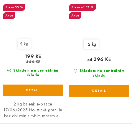
Salmon with Sweet Potato &
Potato, Carrots & Peas
55 %
až 57 %
Vegetables 2 kg EXP
Akce
Akce
2 kg
12 kg
199 Kč
396 Kč
od
446 Kč
Skladem na centrálním
Skladem na centrálním
skladu
skladu
2 kg balení: expirace
17/06/2025 Holistické granule
bez obilovin s rybím masem a...