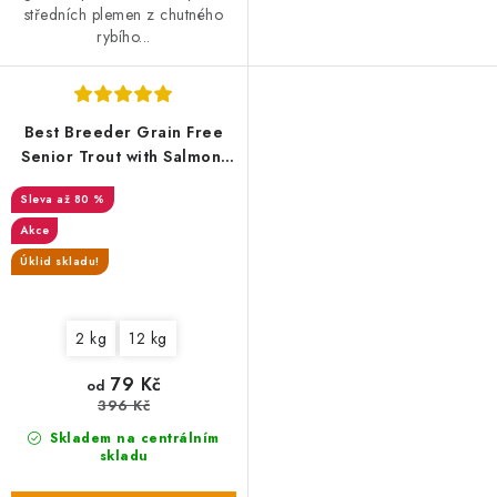
středních plemen z chutného
rybího...
Best Breeder Grain Free
Senior Trout with Salmon,
Sweet Potato & Asparagus
až 80 %
Akce
Úklid skladu!
2 kg
12 kg
79 Kč
od
396 Kč
Skladem na centrálním
skladu