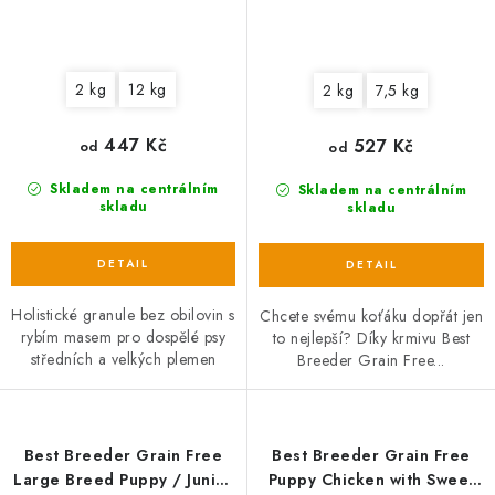
2 kg
12 kg
2 kg
7,5 kg
447 Kč
527 Kč
od
od
Skladem na centrálním
Skladem na centrálním
skladu
skladu
Holistické granule bez obilovin s
Chcete svému koťáku dopřát jen
rybím masem pro dospělé psy
to nejlepší? Díky krmivu Best
středních a velkých plemen
Breeder Grain Free...
Best Breeder Grain Free
Best Breeder Grain Free
Large Breed Puppy / Junior
Puppy Chicken with Sweet