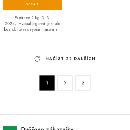
Expirace 2 kg: 3. 3.
2024,. Hypoalergenní granule
bez obilovin s rybím masem a...
O
NAČÍST 22 DALŠÍCH
v
l
á
S
d
1
2
t
a
r
c
á
n
í
k
p
o
r
v
v
Ověřeno zákazníky