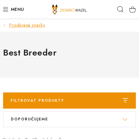
Přejít
Hleda
na
obsah
Prodávané značky
DOPORUČUJEME
VÝPRODEJ SKLADU
Best Breeder
PSI
KOČKY
KONĚ
FILTROVAT PRODUKTY
PRO CHOVATELE
V
Ř
DOPORUČUJEME
ý
a
NOVINKY
p
z