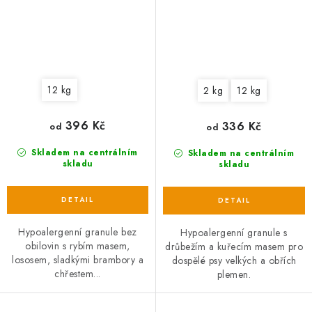
12 kg
2 kg
12 kg
396 Kč
336 Kč
od
od
Skladem na centrálním
Skladem na centrálním
skladu
skladu
Hypoalergenní granule bez
Hypoalergenní granule s
obilovin s rybím masem,
drůbežím a kuřecím masem pro
lososem, sladkými brambory a
dospělé psy velkých a obřích
chřestem...
plemen.