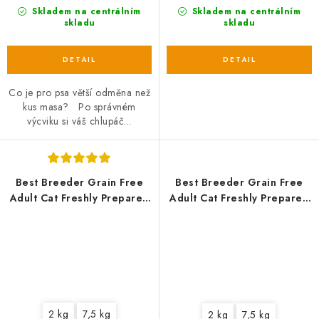
Skladem na centrálním
Skladem na centrálním
skladu
skladu
Co je pro psa větší odměna než
kus masa? Po správném
výcviku si váš chlupáč...
Best Breeder Grain Free
Best Breeder Grain Free
Adult Cat Freshly Prepared
Adult Cat Freshly Prepared
Salmon
Turkey
2 kg
7,5 kg
2 kg
7,5 kg