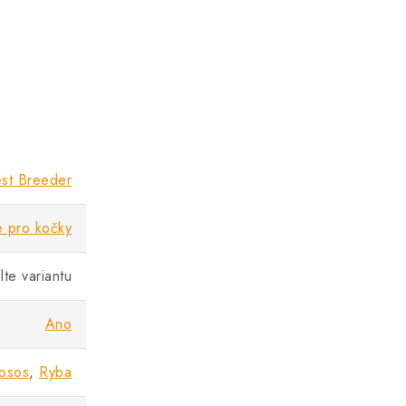
st Breeder
e pro kočky
lte variantu
Ano
osos
,
Ryba