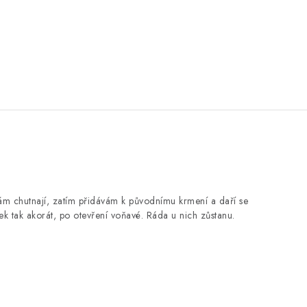
m chutnají, zatím přidávám k původnímu krmení a daří se
lek tak akorát, po otevření voňavé. Ráda u nich zůstanu.