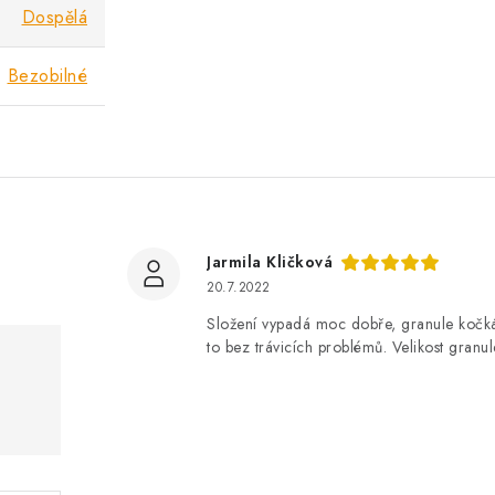
Dospělá
Bezobilné
Jarmila Kličková
20.7.2022
Složení vypadá moc dobře, granule kočká
to bez trávicích problémů. Velikost granu