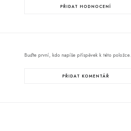
d
PŘIDAT HODNOCENÍ
n
o
c
e
n
Buďte první, kdo napíše příspěvek k této položce
í
PŘIDAT KOMENTÁŘ