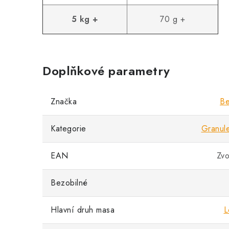
5 kg +
70 g +
Doplňkové parametry
Značka
Be
Kategorie
Granul
EAN
Zvo
Bezobilné
Hlavní druh masa
L