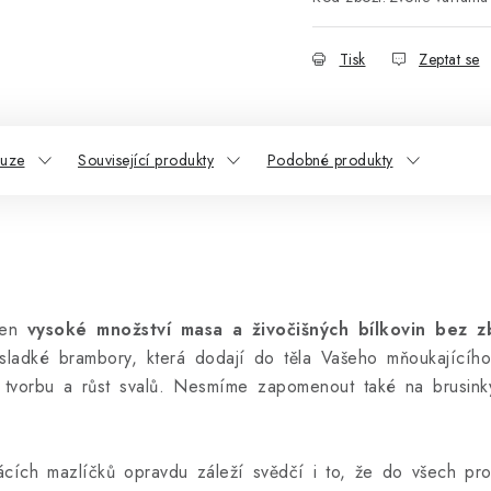
Tisk
Zeptat se
kuze
Související produkty
Podobné produkty
jen
vysoké množství masa a živočišných bílkovin bez z
 sladké brambory, která dodají do těla Vašeho mňoukající
 tvorbu a růst svalů. Nesmíme zapomenout také na brusinky,
ích mazlíčků opravdu záleží svědčí i to, že do všech produ