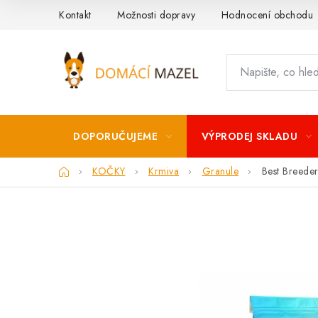
Přejít
Kontakt
Možnosti dopravy
Hodnocení obchodu
na
obsah
DOPORUČUJEME
VÝPRODEJ SKLADU
Domů
KOČKY
Krmiva
Granule
Best Breede