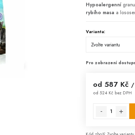
Hypoalergenní
granu
rybího masa
a losos
Varianta:
Pro zobrazení dostupn
od
587 Kč
/
od
524 Kč
bez DPH
Měrná cena:
Kód zboží:
Zvolte variantu