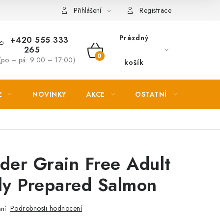
Věrnostní slevy
Přihlášení
Registrace
Prázdný
+420 555 333
265
NÁKUPNÍ
(po – pá: 9:00 – 17:00)
košík
KOŠÍK
E
NOVINKY
AKCE
OSTATNÍ
PETL
der Grain Free Adult
ly Prepared Salmon
Podrobnosti hodnocení
ní