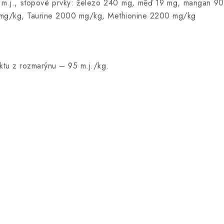
30 m.j., stopové prvky: železo 240 mg, měď 19 mg, mangan 9
10 mg/kg, Taurine 2000 mg/kg, Methionine 2200 mg/kg
aktu z rozmarýnu – 95 m.j./kg.