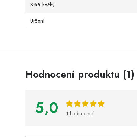
Stáří kočky
Určení
V
Hodnocení produktu (1)
ý
p
i
5,0
s
1 hodnocení
h
o