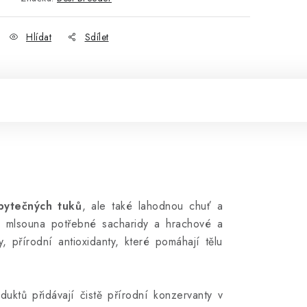
Hlídat
Sdílet
bytečných tuků
, ale také lahodnou chuť a
ho mlsouna potřebné sacharidy a hrachové a
 přírodní antioxidanty, které pomáhají tělu
ktů přidávají čistě přírodní konzervanty v