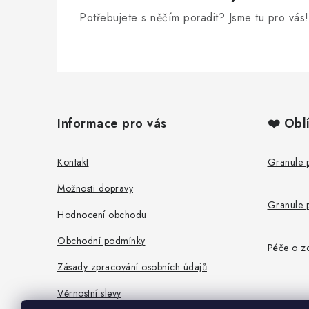
Potřebujete s něčím poradit? Jsme tu pro vás!
Z
á
Informace pro vás
❤️ Obl
p
a
Kontakt
Granule 
t
Možnosti dopravy
Granule 
í
Hodnocení obchodu
Obchodní podmínky
Péče o zd
Zásady zpracování osobních údajů
Věrnostní slevy