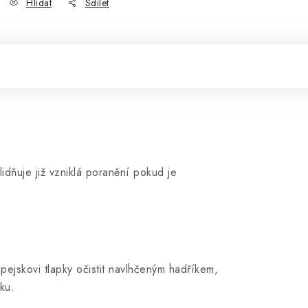
Hlídat
Sdílet
lidňuje již vzniklá poranění pokud je
ejskovi tlapky očistit navlhčeným hadříkem,
ku.