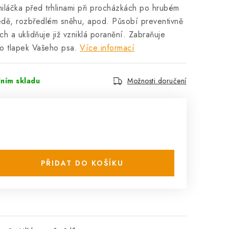
miláčka před trhlinami při procházkách po hrubém
edě, rozbředlém sněhu, apod. Působí preventivně
ách a uklidňuje již vzniklá poranění. Zabraňuje
 do tlapek Vašeho psa.
Více informací
lním skladu
Možnosti doručení
PŘIDAT DO KOŠÍKU