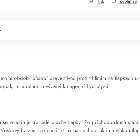
Tisk
Zeptat se
e
zimním období působí preventivně proti trhlinám na tlapkách uk
opak, je doplněn o výživný kolagenní hydrolyzát.
se vmasíruje do celé plochy tlapky. Po příchodu domů stačí p
oskový balzám lze nanášet jak na suchou tak i na vlhkou tlap