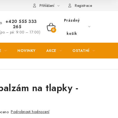
Věrnostní slevy
Přihlášení
Registrace
Prázdný
+420 555 333
265
NÁKUPNÍ
(po – pá: 9:00 – 17:00)
košík
KOŠÍK
E
NOVINKY
AKCE
OSTATNÍ
PETL
 balzám na tlapky -
Podrobnosti hodnocení
oceno