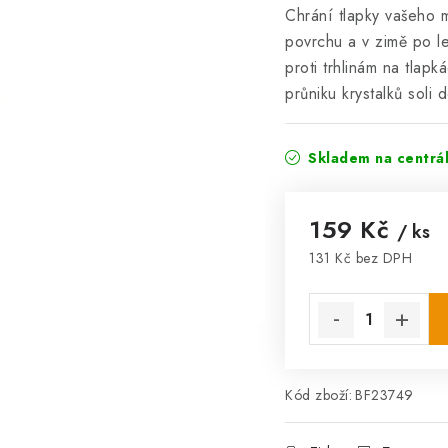
Chrání tlapky vašeho 
povrchu a v zimě po l
proti trhlinám na tlapk
průniku krystalků soli
Skladem na centrá
159 Kč
/ ks
131 Kč bez DPH
Měrná cena:
Kód zboží:
BF23749