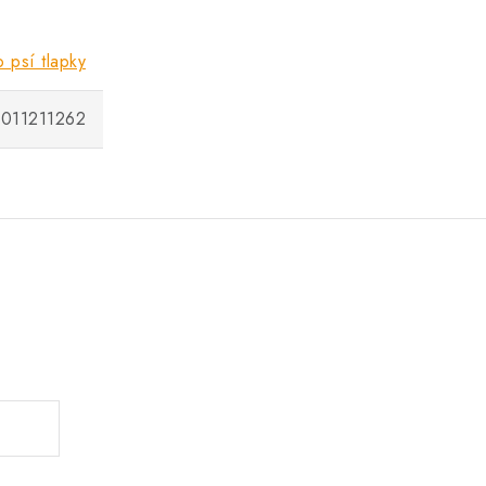
 psí tlapky
011211262
.