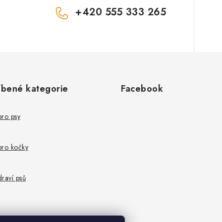
+420 555 333 265
íbené kategorie
Facebook
pro psy
pro kočky
raví psů