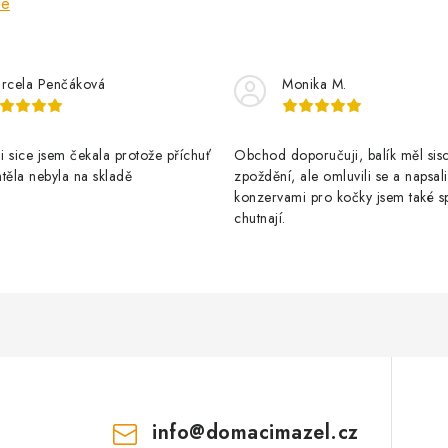
ze
rcela Penčáková
Monika M.
 sice jsem čekala protože příchuť
Obchod doporučuji, balík měl sis
těla nebyla na skladě
zpoždění, ale omluvili se a napsal
konzervami pro kočky jsem také s
chutnají.
info
@
domacimazel.cz