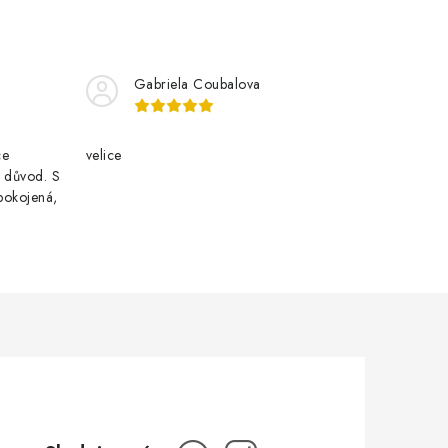
Gabriela Coubalova
ce
velice
i důvod. S
pokojená,