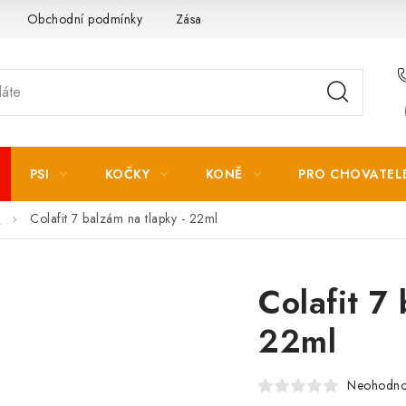
Obchodní podmínky
Zásady zpracování osobních údajů
PSI
KOČKY
KONĚ
PRO CHOVATEL
y
Colafit 7 balzám na tlapky - 22ml
Colafit 7
22ml
Neohodn