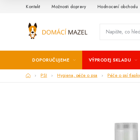
Přejít
Kontakt
Možnosti dopravy
Hodnocení obchodu
na
obsah
DOPORUČUJEME
VÝPRODEJ SKLADU
Domů
PSI
Hygiena, péče o psa
Péče o psí tlapk