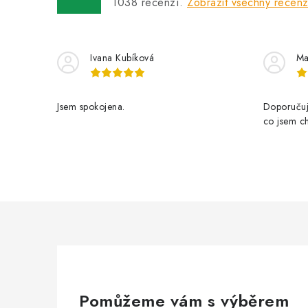
1038
recenzí.
Zobrazit všechny recen
Ivana Kubíková
Ma
Jsem spokojena.
Doporučuji
co jsem ch
Pomůžeme vám s výběrem